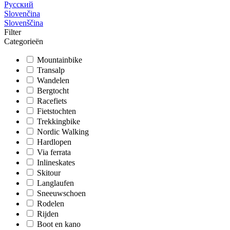
Русский
Slovenčina
Slovenščina
Filter
Categorieën
Mountainbike
Transalp
Wandelen
Bergtocht
Racefiets
Fietstochten
Trekkingbike
Nordic Walking
Hardlopen
Via ferrata
Inlineskates
Skitour
Langlaufen
Sneeuwschoen
Rodelen
Rijden
Boot en kano