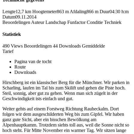
Lengte
12,7 km
Hoogtemeter
863 m
Afdaling
866 m
Duur
04:30 h:m
Datum
09.11.2014
Beoordelingen
Auteur
Landschap
Funfactor
Conditie
Techniek
Statistiek
490 Views
Beoordelingen
44 Downloads
Gemiddelde
Tarief
Pagina van de tocht
Route
Downloads
Hirschberg ist ein klassischer Berg für die Münchner. Wir parken in
Scharling, laufen im Tal bis zum Skilift und gehen die Piste hoch.
Steil, sonnig, aber gut zu gehen. Wenn man sich zügelt in der
Geschwindigkeit ists einfach und gut.
Weiter gehts auf einem Forstweg Richtung Rauheckalm. Dort
folgen wir dem ausgeschilderten Weg bis zum Gipfel. Wir haben
ganz gute Sicht, aber ein bisschen Bewölkung am
Alpenhauptkamm. Trotzdem siehts toll aus, weil die Sonne nicht so
hoch steht. Für Mitte November ein warmer Tag. Wir sitzen lange