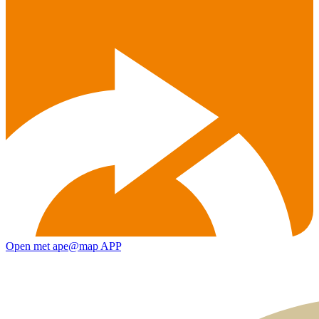
Open met ape@map APP