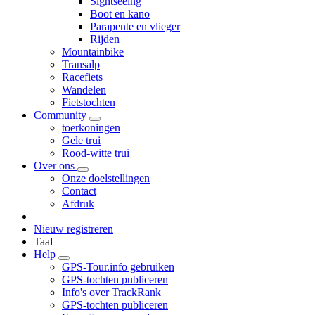
Sightseeing
Boot en kano
Parapente en vlieger
Rijden
Mountainbike
Transalp
Racefiets
Wandelen
Fietstochten
Community
toerkoningen
Gele trui
Rood-witte trui
Over ons
Onze doelstellingen
Contact
Afdruk
Nieuw registreren
Taal
Help
GPS-Tour.info gebruiken
GPS-tochten publiceren
Info's over TrackRank
GPS-tochten publiceren