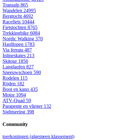
Transalp
865
Wandelen
24995
Bergtocht
4692
Racefiets
10444
Fietstochten
8765
Trekkingbike
6084
Nordic Walking
370
Hardlopen
1783
Via ferrata
487
Inlineskates
213
Skitour
1856
Langlaufen
827
Sneeuwschoen
590
Rodelen
115
Rijden
182
Boot en kano
435
Motor
1094
ATV-Quad
59
Parapente en vlieger
132
Sightseeing
398
Community
toerkoningen (algemeen klassement)