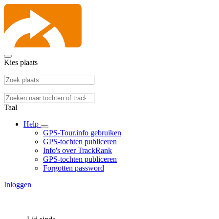
Kies plaats
Taal
Help
GPS-Tour.info gebruiken
GPS-tochten publiceren
Info's over TrackRank
GPS-tochten publiceren
Forgotten password
Inloggen