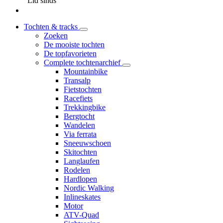
Lid sinds
Tochten & tracks
Zoeken
De mooiste tochten
De topfavorieten
Complete tochtenarchief
Mountainbike
Transalp
Fietstochten
Racefiets
Trekkingbike
Bergtocht
Wandelen
Via ferrata
Sneeuwschoen
Skitochten
Langlaufen
Rodelen
Hardlopen
Nordic Walking
Inlineskates
Motor
ATV-Quad