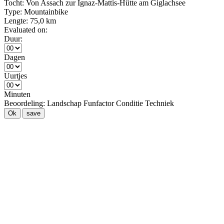
Tocht:
Von Assach zur Ignaz-Mattis-Hütte am Giglachsee
Type:
Mountainbike
Lengte:
75,0 km
Evaluated on:
Duur:
Dagen
Uurtjes
Minuten
Beoordeling:
Landschap
Funfactor
Conditie
Techniek
Ok
save