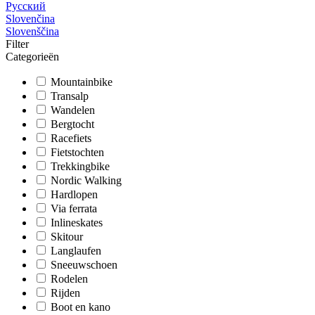
Русский
Slovenčina
Slovenščina
Filter
Categorieën
Mountainbike
Transalp
Wandelen
Bergtocht
Racefiets
Fietstochten
Trekkingbike
Nordic Walking
Hardlopen
Via ferrata
Inlineskates
Skitour
Langlaufen
Sneeuwschoen
Rodelen
Rijden
Boot en kano