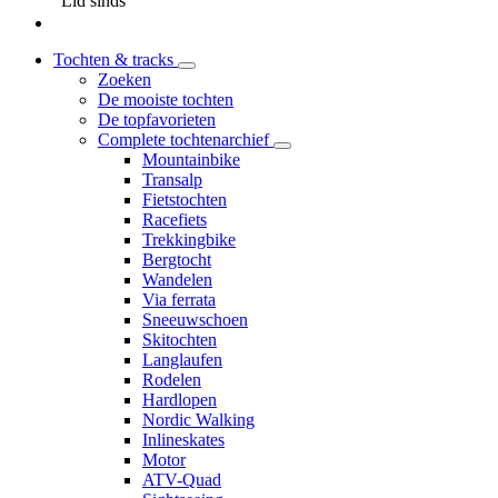
Lid sinds
Tochten & tracks
Zoeken
De mooiste tochten
De topfavorieten
Complete tochtenarchief
Mountainbike
Transalp
Fietstochten
Racefiets
Trekkingbike
Bergtocht
Wandelen
Via ferrata
Sneeuwschoen
Skitochten
Langlaufen
Rodelen
Hardlopen
Nordic Walking
Inlineskates
Motor
ATV-Quad