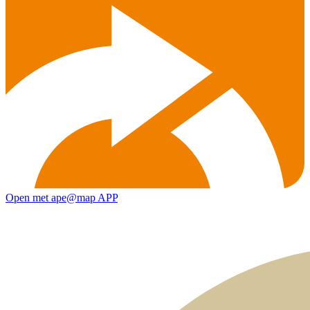
Open met ape@map APP