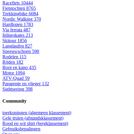
Racefiets
10444
Fietstochten
8765
Trekkingbike
6084
Nordic Walking
370
Hardlopen
1783
Via ferrata
487
Inlineskates
213
Skitour
1856
Langlaufen
827
Sneeuwschoen
590
Rodelen
115
Rijden
182
Boot en kano
435
Motor
1094
ATV-Quad
59
Parapente en vlieger
132
Sightseeing
398
Community
toerkoningen (algemeen klassement)
Gele truien (afstandsklassement)
Rood en wit shirt (bergklassement)
Gebruiksbepalingen