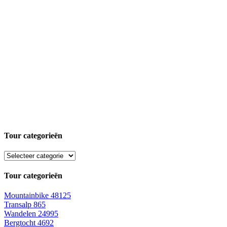
Tour categorieën
Tour categorieën
Mountainbike
48125
Transalp
865
Wandelen
24995
Bergtocht
4692