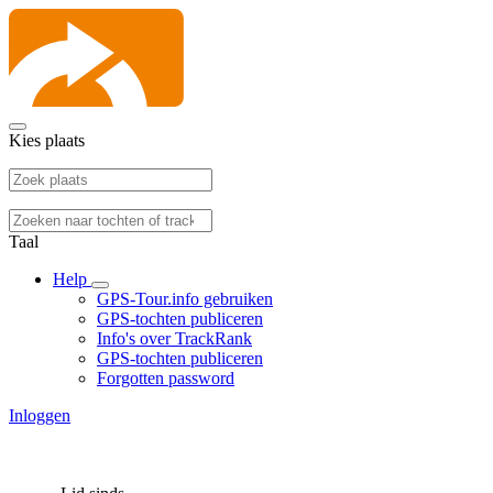
Kies plaats
Taal
Help
GPS-Tour.info gebruiken
GPS-tochten publiceren
Info's over TrackRank
GPS-tochten publiceren
Forgotten password
Inloggen