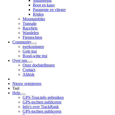
Sightseeing
Boot en kano
Parapente en vlieger
Rijden
Mountainbike
Transalp
Racefiets
Wandelen
Fietstochten
Community
toerkoningen
Gele trui
Rood-witte trui
Over ons
Onze doelstellingen
Contact
Afdruk
Nieuw registreren
Taal
Help
GPS-Tour.info gebruiken
GPS-tochten publiceren
Info's over TrackRank
GPS-tochten publiceren