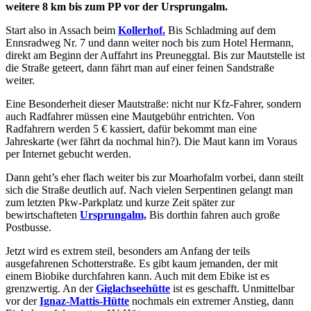
weitere 8 km bis zum PP vor der Ursprungalm.
Start also in Assach beim
Kollerhof.
Bis Schladming auf dem
Ennsradweg Nr. 7 und dann weiter noch bis zum Hotel Hermann,
direkt am Beginn der Auffahrt ins Preuneggtal. Bis zur Mautstelle ist
die Straße geteert, dann fährt man auf einer feinen Sandstraße
weiter.
Eine Besonderheit dieser Mautstraße: nicht nur Kfz-Fahrer, sondern
auch Radfahrer müssen eine Mautgebühr entrichten. Von
Radfahrern werden 5 € kassiert, dafür bekommt man eine
Jahreskarte (wer fährt da nochmal hin?). Die Maut kann im Voraus
per Internet gebucht werden.
Dann geht’s eher flach weiter bis zur Moarhofalm vorbei, dann steilt
sich die Straße deutlich auf. Nach vielen Serpentinen gelangt man
zum letzten Pkw-Parkplatz und kurze Zeit später zur
bewirtschafteten
Ursprungalm,
Bis dorthin fahren auch große
Postbusse.
Jetzt wird es extrem steil, besonders am Anfang der teils
ausgefahrenen Schotterstraße. Es gibt kaum jemanden, der mit
einem Biobike durchfahren kann. Auch mit dem Ebike ist es
grenzwertig. An der
Giglachseehütte
ist es geschafft. Unmittelbar
vor der
Ignaz-Mattis-Hütte
nochmals ein extremer Anstieg, dann