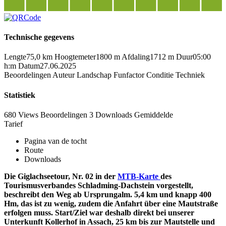
Technische gegevens
Lengte
75,0 km
Hoogtemeter
1800 m
Afdaling
1712 m
Duur
05:00
h:m
Datum
27.06.2025
Beoordelingen
Auteur
Landschap
Funfactor
Conditie
Techniek
Statistiek
680 Views
Beoordelingen
3 Downloads
Gemiddelde
Tarief
Pagina van de tocht
Route
Downloads
Die Giglachseetour, Nr. 02 in der
MTB-Karte
des
Tourismusverbandes Schladming-Dachstein vorgestellt,
beschreibt den Weg ab Ursprungalm. 5,4 km und knapp 400
Hm, das ist zu wenig, zudem die Anfahrt über eine Mautstraße
erfolgen muss. Start/Ziel war deshalb direkt bei unserer
Unterkunft Kollerhof in Assach, 25 km bis zur Mautstelle und