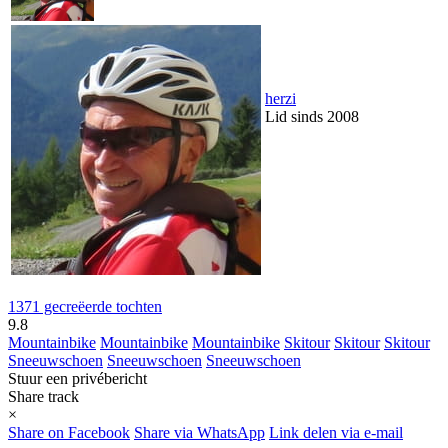
herzi
Lid sinds 2008
1371 gecreëerde tochten
9.8
Mountainbike
Mountainbike
Mountainbike
Skitour
Skitour
Skitour
Sneeuwschoen
Sneeuwschoen
Sneeuwschoen
Stuur een privébericht
Share track
×
Share on Facebook
Share via WhatsApp
Link delen via e-mail