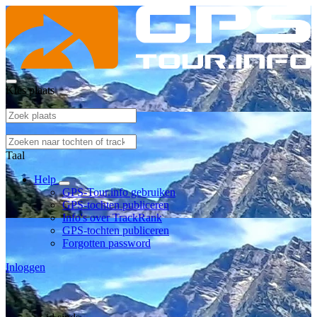
Kies plaats
Taal
Help
GPS-Tour.info gebruiken
GPS-tochten publiceren
Info's over TrackRank
GPS-tochten publiceren
Forgotten password
Inloggen