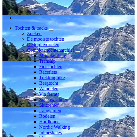
Lid sinds
Tochten & tracks
Zoeken
De mooiste tochten
De topfavorieten
Complete tochtenarchief
Mountainbike
Transalp
Fietstochten
Racefiets
Trekkingbike
Bergtocht
Wandelen
Via ferrata
Sneeuwschoen
Skitochten
Langlaufen
Rodelen
Hardlopen
Nordic Walking
Inlineskates