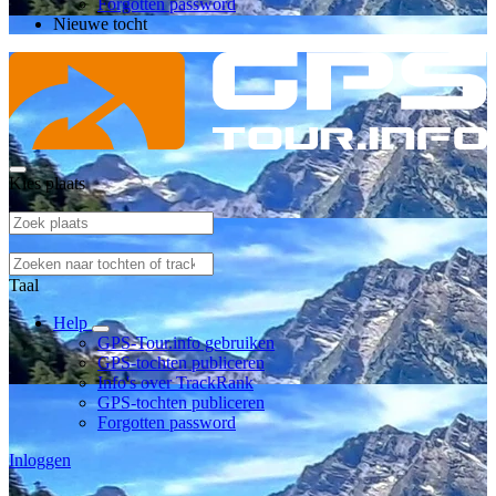
Forgotten password
Nieuwe tocht
Kies plaats
Taal
Help
GPS-Tour.info gebruiken
GPS-tochten publiceren
Info's over TrackRank
GPS-tochten publiceren
Forgotten password
Inloggen