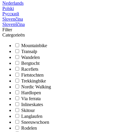
Nederlands
Polski
Русский
Slovenčina
Slovenščina
Filter
Categorieën
Mountainbike
Transalp
Wandelen
Bergtocht
Racefiets
Fietstochten
Trekkingbike
Nordic Walking
Hardlopen
Via ferrata
Inlineskates
Skitour
Langlaufen
Sneeuwschoen
Rodelen