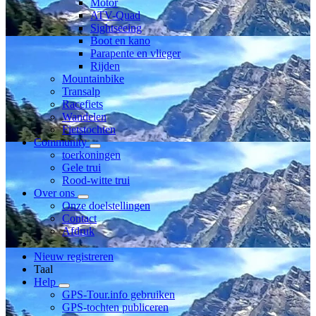
Motor
ATV-Quad
Sightseeing
Boot en kano
Parapente en vlieger
Rijden
Mountainbike
Transalp
Racefiets
Wandelen
Fietstochten
Community
toerkoningen
Gele trui
Rood-witte trui
Over ons
Onze doelstellingen
Contact
Afdruk
Nieuw registreren
Taal
Help
GPS-Tour.info gebruiken
GPS-tochten publiceren