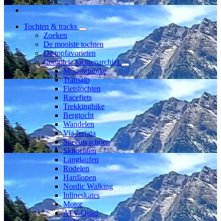
Lid sinds
Tochten & tracks
Zoeken
De mooiste tochten
De topfavorieten
Complete tochtenarchief
Mountainbike
Transalp
Fietstochten
Racefiets
Trekkingbike
Bergtocht
Wandelen
Via ferrata
Sneeuwschoen
Skitochten
Langlaufen
Rodelen
Hardlopen
Nordic Walking
Inlineskates
Motor
ATV-Quad