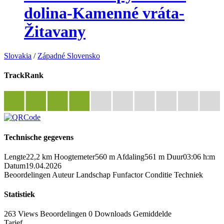
dolina-Kamenné vráta-
Žitavany
Slovakia
/
Západné Slovensko
TrackRank
Technische gegevens
Lengte
22,2 km
Hoogtemeter
560 m
Afdaling
561 m
Duur
03:06 h:m
Datum
19.04.2026
Beoordelingen
Auteur
Landschap
Funfactor
Conditie
Techniek
Statistiek
263 Views
Beoordelingen
0 Downloads
Gemiddelde
Tarief