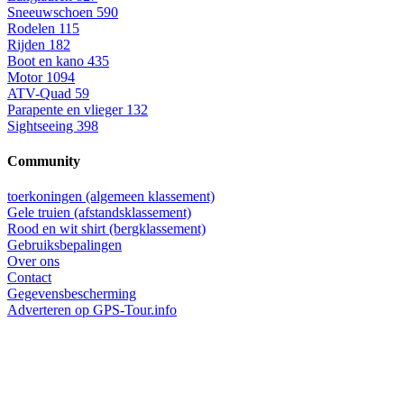
Sneeuwschoen
590
Rodelen
115
Rijden
182
Boot en kano
435
Motor
1094
ATV-Quad
59
Parapente en vlieger
132
Sightseeing
398
Community
toerkoningen (algemeen klassement)
Gele truien (afstandsklassement)
Rood en wit shirt (bergklassement)
Gebruiksbepalingen
Over ons
Contact
Gegevensbescherming
Adverteren op GPS-Tour.info