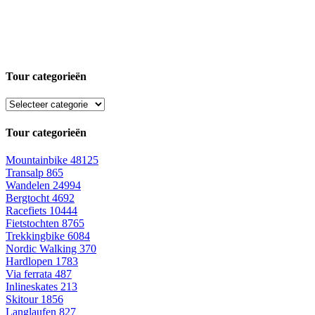
Tour categorieën
Tour categorieën
Mountainbike
48125
Transalp
865
Wandelen
24994
Bergtocht
4692
Racefiets
10444
Fietstochten
8765
Trekkingbike
6084
Nordic Walking
370
Hardlopen
1783
Via ferrata
487
Inlineskates
213
Skitour
1856
Langlaufen
827