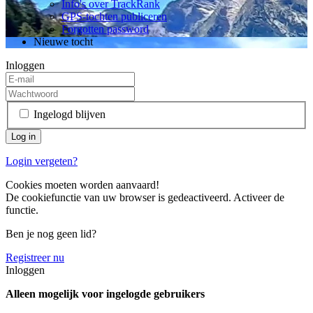
Info's over TrackRank
GPS-tochten publiceren
Forgotten password
Nieuwe tocht
Inloggen
Ingelogd blijven
Login vergeten?
Cookies moeten worden aanvaard!
De cookiefunctie van uw browser is gedeactiveerd. Activeer de
functie.
Ben je nog geen lid?
Registreer nu
Inloggen
Alleen mogelijk voor ingelogde gebruikers