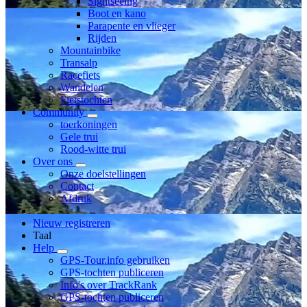
Sightseeing
Boot en kano
Parapente en vlieger
Rijden
Mountainbike
Transalp
Racefiets
Wandelen
Fietstochten
Community
toerkoningen
Gele trui
Rood-witte trui
Over ons
Onze doelstellingen
Contact
Afdruk
Nieuw registreren
Taal
Help
GPS-Tour.info gebruiken
GPS-tochten publiceren
Info's over TrackRank
GPS-tochten publiceren