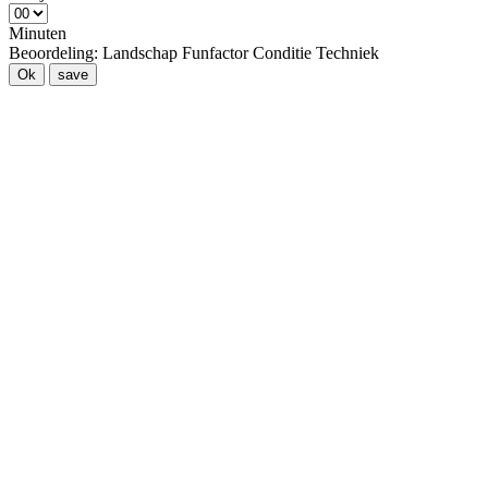
Minuten
Beoordeling:
Landschap
Funfactor
Conditie
Techniek
Ok
save