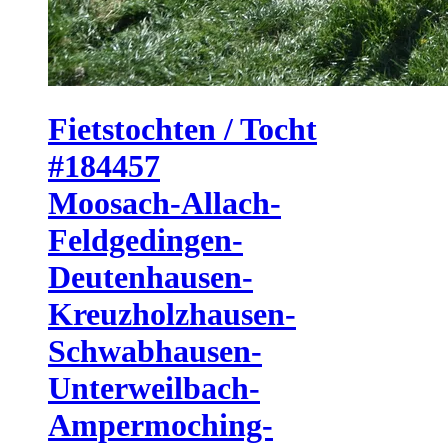
Fietstochten / Tocht
#184457
Moosach-Allach-
Feldgedingen-
Deutenhausen-
Kreuzholzhausen-
Schwabhausen-
Unterweilbach-
Ampermoching-