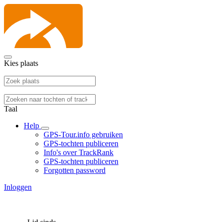
Kies plaats
Taal
Help
GPS-Tour.info gebruiken
GPS-tochten publiceren
Info's over TrackRank
GPS-tochten publiceren
Forgotten password
Inloggen