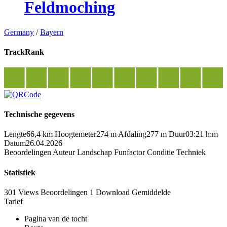
Feldmoching
Germany
/
Bayern
TrackRank
Technische gegevens
Lengte
66,4 km
Hoogtemeter
274 m
Afdaling
277 m
Duur
03:21 h:m
Datum
26.04.2026
Beoordelingen
Auteur
Landschap
Funfactor
Conditie
Techniek
Statistiek
301 Views
Beoordelingen
1 Download
Gemiddelde
Tarief
Pagina van de tocht