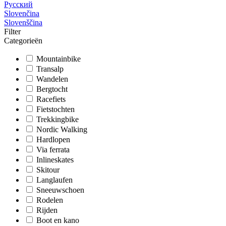
Русский
Slovenčina
Slovenščina
Filter
Categorieën
Mountainbike
Transalp
Wandelen
Bergtocht
Racefiets
Fietstochten
Trekkingbike
Nordic Walking
Hardlopen
Via ferrata
Inlineskates
Skitour
Langlaufen
Sneeuwschoen
Rodelen
Rijden
Boot en kano