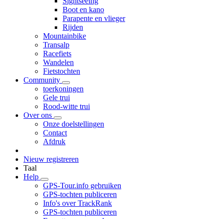
Sightseeing
Boot en kano
Parapente en vlieger
Rijden
Mountainbike
Transalp
Racefiets
Wandelen
Fietstochten
Community
toerkoningen
Gele trui
Rood-witte trui
Over ons
Onze doelstellingen
Contact
Afdruk
Nieuw registreren
Taal
Help
GPS-Tour.info gebruiken
GPS-tochten publiceren
Info's over TrackRank
GPS-tochten publiceren