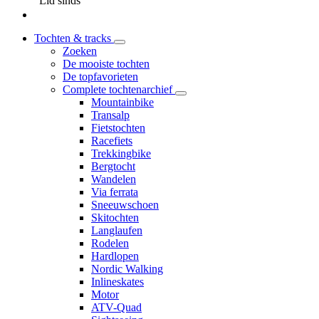
Lid sinds
Tochten & tracks
Zoeken
De mooiste tochten
De topfavorieten
Complete tochtenarchief
Mountainbike
Transalp
Fietstochten
Racefiets
Trekkingbike
Bergtocht
Wandelen
Via ferrata
Sneeuwschoen
Skitochten
Langlaufen
Rodelen
Hardlopen
Nordic Walking
Inlineskates
Motor
ATV-Quad