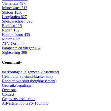
Via ferrata
487
Inlineskates
213
Skitour
1856
Langlaufen
827
Sneeuwschoen
590
Rodelen
115
Rijden
182
Boot en kano
435
Motor
1094
ATV-Quad
59
Parapente en vlieger
132
Sightseeing
398
Community
toerkoningen (algemeen klassement)
Gele truien (afstandsklassement)
Rood en wit shirt (bergklassement)
Gebruiksbepalingen
Over ons
Contact
Gegevensbescherming
Adverteren op GPS-Tour.info