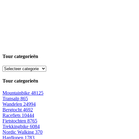
Tour categorieën
Tour categorieën
Mountainbike
48125
Transalp
865
Wandelen
24994
Bergtocht
4692
Racefiets
10444
Fietstochten
8765
Trekkingbike
6084
Nordic Walking
370
Hardlopen
1783