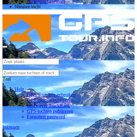
Forgotten password
Nieuwe tocht
Kies plaats
Taal
Help
GPS-Tour.info gebruiken
GPS-tochten publiceren
Info's over TrackRank
GPS-tochten publiceren
Forgotten password
Inloggen