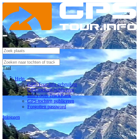
Kies plaats
Taal
Help
GPS-Tour.info gebruiken
GPS-tochten publiceren
Info's over TrackRank
GPS-tochten publiceren
Forgotten password
Inloggen