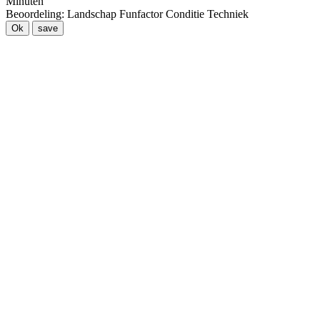
Minuten
Beoordeling:
Landschap
Funfactor
Conditie
Techniek
Ok
save