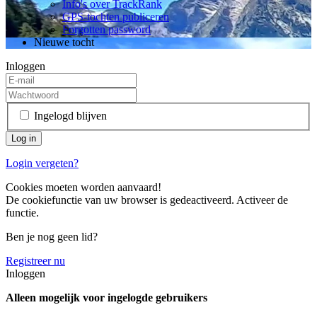
Info's over TrackRank
GPS-tochten publiceren
Forgotten password
Nieuwe tocht
Inloggen
Ingelogd blijven
Login vergeten?
Cookies moeten worden aanvaard!
De cookiefunctie van uw browser is gedeactiveerd. Activeer de
functie.
Ben je nog geen lid?
Registreer nu
Inloggen
Alleen mogelijk voor ingelogde gebruikers