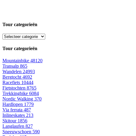
Tour categorieën
Tour categorieën
Mountainbike
48120
Transalp
865
Wandelen
24993
Bergtocht
4692
Racefiets
10444
Fietstochten
8765
Trekkingbike
6084
Nordic Walking
370
Hardlopen
1779
Via ferrata
487
Inlineskates
213
Skitour
1856
Langlaufen
827
Sneeuwschoen
590