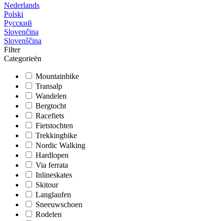
Nederlands
Polski
Русский
Slovenčina
Slovenščina
Filter
Categorieën
Mountainbike
Transalp
Wandelen
Bergtocht
Racefiets
Fietstochten
Trekkingbike
Nordic Walking
Hardlopen
Via ferrata
Inlineskates
Skitour
Langlaufen
Sneeuwschoen
Rodelen