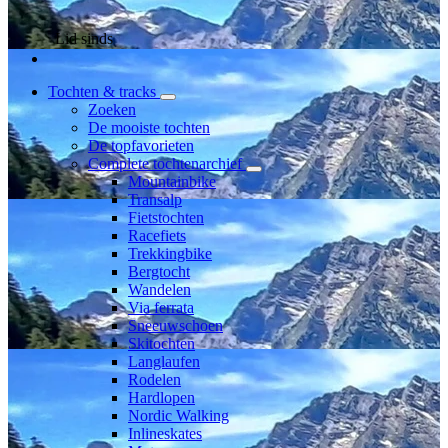
Lid sinds
Tochten & tracks
Zoeken
De mooiste tochten
De topfavorieten
Complete tochtenarchief
Mountainbike
Transalp
Fietstochten
Racefiets
Trekkingbike
Bergtocht
Wandelen
Via ferrata
Sneeuwschoen
Skitochten
Langlaufen
Rodelen
Hardlopen
Nordic Walking
Inlineskates