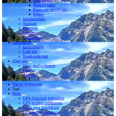
Sightseeing
Boot en kano
Parapente en vlieger
Rijden
Mountainbike
Transalp
Racefiets
Wandelen
Fietstochten
Community
toerkoningen
Gele trui
Rood-witte trui
Over ons
Onze doelstellingen
Contact
Afdruk
Nieuw registreren
Taal
Help
GPS-Tour.info gebruiken
GPS-tochten publiceren
Info's over TrackRank
GPS-tochten publiceren