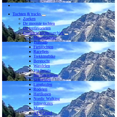
Lid sinds
Tochten & tracks
Zoeken
De mooiste tochten
De topfavorieten
Complete tochtenarchief
Mountainbike
Transalp
Fietstochten
Racefiets
Trekkingbike
Bergtocht
Wandelen
Via ferrata
Sneeuwschoen
Skitochten
Langlaufen
Rodelen
Hardlopen
Nordic Walking
Inlineskates
Motor
ATV-Quad