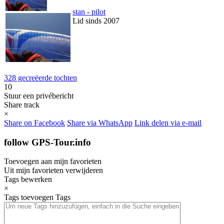
stan - pilot
Lid sinds 2007
328 gecreëerde tochten
10
Stuur een privébericht
Share track
×
Share on Facebook
Share via WhatsApp
Link delen via e-mail
follow GPS-Tour.info
Toevoegen aan mijn favorieten
Uit mijn favorieten verwijderen
Tags bewerken
×
Tags toevoegen
Tags