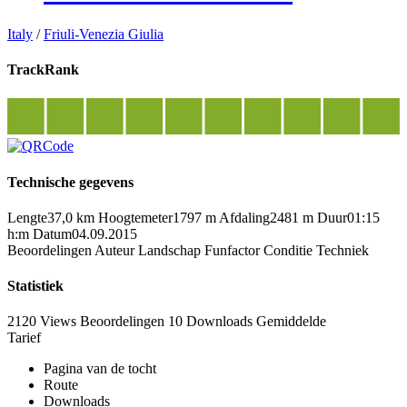
Italy
/
Friuli-Venezia Giulia
TrackRank
Technische gegevens
Lengte
37,0 km
Hoogtemeter
1797 m
Afdaling
2481 m
Duur
01:15
h:m
Datum
04.09.2015
Beoordelingen
Auteur
Landschap
Funfactor
Conditie
Techniek
Statistiek
2120 Views
Beoordelingen
10 Downloads
Gemiddelde
Tarief
Pagina van de tocht
Route
Downloads