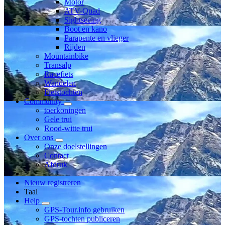
Motor
ATV-Quad
Sightseeing
Boot en kano
Parapente en vlieger
Rijden
Mountainbike
Transalp
Racefiets
Wandelen
Fietstochten
Community
toerkoningen
Gele trui
Rood-witte trui
Over ons
Onze doelstellingen
Contact
Afdruk
Nieuw registreren
Taal
Help
GPS-Tour.info gebruiken
GPS-tochten publiceren