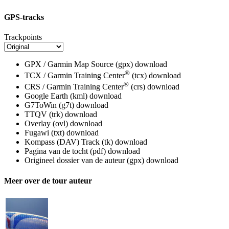
GPS-tracks
Trackpoints
GPX / Garmin Map Source (gpx)
download
®
TCX / Garmin Training Center
(tcx)
download
®
CRS / Garmin Training Center
(crs)
download
Google Earth (kml)
download
G7ToWin (g7t)
download
TTQV (trk)
download
Overlay (ovl)
download
Fugawi (txt)
download
Kompass (DAV) Track (tk)
download
Pagina van de tocht (pdf)
download
Origineel dossier van de auteur (gpx)
download
Meer over de tour auteur