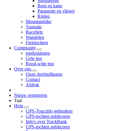
Sightseeing
Boot en kano
Parapente en vlieger
Rijden
Mountainbike
Transalp
Racefiets
Wandelen
Fietstochten
Community
toerkoningen
Gele trui
Rood-witte trui
Over ons
Onze doelstellingen
Contact
Afdruk
Nieuw registreren
Taal
Help
GPS-Tour.info gebruiken
GPS-tochten publiceren
Info's over TrackRank
GPS-tochten publiceren