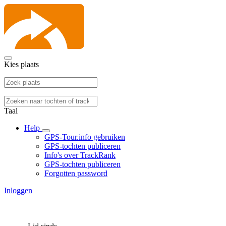
Kies plaats
Taal
Help
GPS-Tour.info gebruiken
GPS-tochten publiceren
Info's over TrackRank
GPS-tochten publiceren
Forgotten password
Inloggen