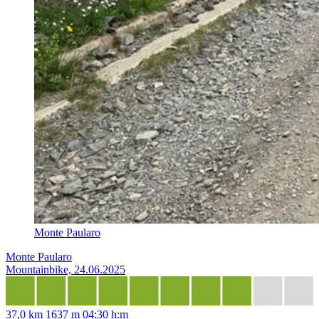
Monte Paularo
Monte Paularo
Mountainbike, 24.06.2025
37,0 km
1637 m
04:30 h:m