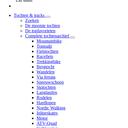
Lid sinds
Tochten & tracks
Zoeken
De mooiste tochten
De topfavorieten
Complete tochtenarchief
Mountainbike
Transalp
Fietstochten
Racefiets
Trekkingbike
Bergtocht
Wandelen
Via ferrata
Sneeuwschoen
Skitochten
Langlaufen
Rodelen
Hardlopen
Nordic Walking
Inlineskates
Motor
ATV-Quad