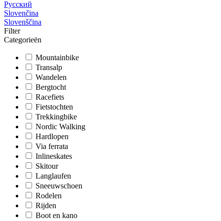
Русский
Slovenčina
Slovenščina
Filter
Categorieën
Mountainbike
Transalp
Wandelen
Bergtocht
Racefiets
Fietstochten
Trekkingbike
Nordic Walking
Hardlopen
Via ferrata
Inlineskates
Skitour
Langlaufen
Sneeuwschoen
Rodelen
Rijden
Boot en kano