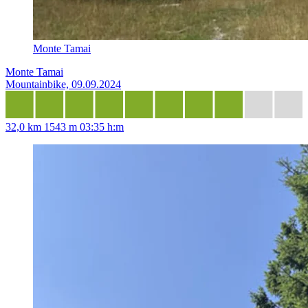
Monte Tamai
Monte Tamai
Mountainbike, 09.09.2024
32,0 km
1543 m
03:35 h:m