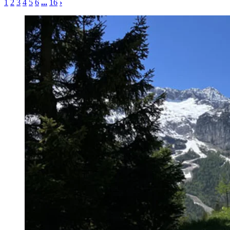
1
2
3
4
5
6
...
16
›