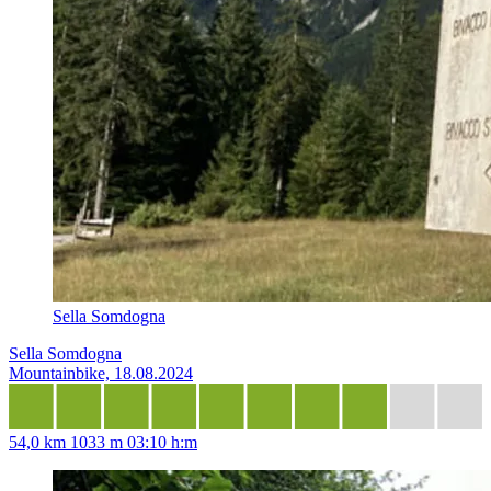
Sella Somdogna
Sella Somdogna
Mountainbike, 18.08.2024
54,0 km
1033 m
03:10 h:m