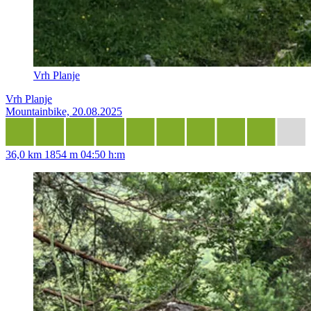
Vrh Planje
Vrh Planje
Mountainbike, 20.08.2025
36,0 km
1854 m
04:50 h:m