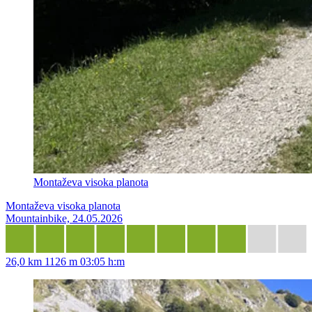
Montaževa visoka planota
Montaževa visoka planota
Mountainbike, 24.05.2026
26,0 km
1126 m
03:05 h:m