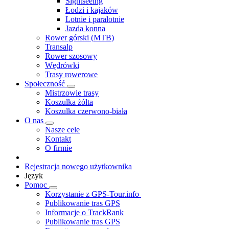
Sightseeing
Łodzi i kajaków
Lotnie i paralotnie
Jazda konna
Rower górski (MTB)
Transalp
Rower szosowy
Wędrówki
Trasy rowerowe
Społeczność
Mistrzowie trasy
Koszulka żółta
Koszulka czerwono-biała
O nas
Nasze cele
Kontakt
O firmie
Rejestracja nowego użytkownika
Język
Pomoc
Korzystanie z GPS-Tour.info
Publikowanie tras GPS
Informacje o TrackRank
Publikowanie tras GPS