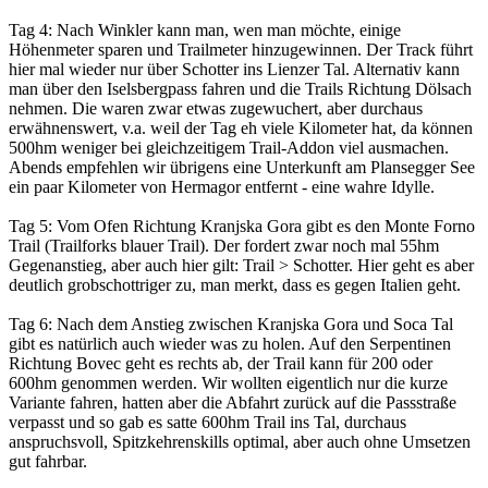
Tag 4: Nach Winkler kann man, wen man möchte, einige
Höhenmeter sparen und Trailmeter hinzugewinnen. Der Track führt
hier mal wieder nur über Schotter ins Lienzer Tal. Alternativ kann
man über den Iselsbergpass fahren und die Trails Richtung Dölsach
nehmen. Die waren zwar etwas zugewuchert, aber durchaus
erwähnenswert, v.a. weil der Tag eh viele Kilometer hat, da können
500hm weniger bei gleichzeitigem Trail-Addon viel ausmachen.
Abends empfehlen wir übrigens eine Unterkunft am Plansegger See
ein paar Kilometer von Hermagor entfernt - eine wahre Idylle.
Tag 5: Vom Ofen Richtung Kranjska Gora gibt es den Monte Forno
Trail (Trailforks blauer Trail). Der fordert zwar noch mal 55hm
Gegenanstieg, aber auch hier gilt: Trail > Schotter. Hier geht es aber
deutlich grobschottriger zu, man merkt, dass es gegen Italien geht.
Tag 6: Nach dem Anstieg zwischen Kranjska Gora und Soca Tal
gibt es natürlich auch wieder was zu holen. Auf den Serpentinen
Richtung Bovec geht es rechts ab, der Trail kann für 200 oder
600hm genommen werden. Wir wollten eigentlich nur die kurze
Variante fahren, hatten aber die Abfahrt zurück auf die Passstraße
verpasst und so gab es satte 600hm Trail ins Tal, durchaus
anspruchsvoll, Spitzkehrenskills optimal, aber auch ohne Umsetzen
gut fahrbar.