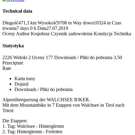
Technical data
Długość
471,3 km
Wysokość
9708 m
Way down
10324 m
Czas
trwania
7 days 0 h
Data
27.07.2019
Oceny
Author
Krajobraz
Czynnik zadowolenia
Kondycja
Technika
Statystyka
2226 Widoki
2
Oceny
177 Downloads / Pliki do pobrania
3.50
Przeciętnie
Rate
Karta trasy
Dojazd
Downloads / Pliki do pobrania
Alpenüberquerung der WALCHSEE B!KER.
Mit dem Mountainbike in 7 Etappen von Walchsee in Tirol nach
Triest:
Die Etappen:
1. Tag: Walchsee - Hinterglemm
2. Tag: Hinterglemm - Ferleiten