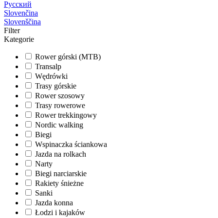
Русский
Slovenčina
Slovenščina
Filter
Kategorie
Rower górski (MTB)
Transalp
Wędrówki
Trasy górskie
Rower szosowy
Trasy rowerowe
Rower trekkingowy
Nordic walking
Biegi
Wspinaczka ściankowa
Jazda na rolkach
Narty
Biegi narciarskie
Rakiety śnieżne
Sanki
Jazda konna
Łodzi i kajaków