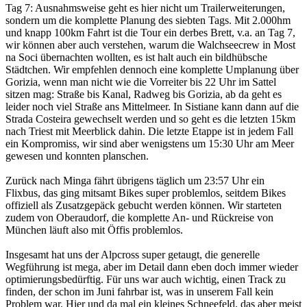
Tag 7: Ausnahmsweise geht es hier nicht um Trailerweiterungen,
sondern um die komplette Planung des siebten Tags. Mit 2.000hm
und knapp 100km Fahrt ist die Tour ein derbes Brett, v.a. an Tag 7,
wir können aber auch verstehen, warum die Walchseecrew in Most
na Soci übernachten wollten, es ist halt auch ein bildhübsche
Städtchen. Wir empfehlen dennoch eine komplette Umplanung über
Gorizia, wenn man nicht wie die Vorreiter bis 22 Uhr im Sattel
sitzen mag: Straße bis Kanal, Radweg bis Gorizia, ab da geht es
leider noch viel Straße ans Mittelmeer. In Sistiane kann dann auf die
Strada Costeira gewechselt werden und so geht es die letzten 15km
nach Triest mit Meerblick dahin. Die letzte Etappe ist in jedem Fall
ein Kompromiss, wir sind aber wenigstens um 15:30 Uhr am Meer
gewesen und konnten planschen.
Zurück nach Minga fährt übrigens täglich um 23:57 Uhr ein
Flixbus, das ging mitsamt Bikes super problemlos, seitdem Bikes
offiziell als Zusatzgepäck gebucht werden können. Wir starteten
zudem von Oberaudorf, die komplette An- und Rückreise von
München läuft also mit Öffis problemlos.
Insgesamt hat uns der Alpcross super getaugt, die generelle
Wegführung ist mega, aber im Detail dann eben doch immer wieder
optimierungsbedürftig. Für uns war auch wichtig, einen Track zu
finden, der schon im Juni fahrbar ist, was in unserem Fall kein
Problem war. Hier und da mal ein kleines Schneefeld, das aber meist