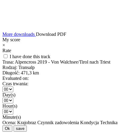
More downloads
Download PDF
My score
×
Rate
I have done this track
Trasa:
Alpencross 2019 - Von Walchsee/Tirol nach Triest
Rodzaj:
Transalp
Długość:
471,3 km
Evaluated on:
Czas trwania:
Day(s)
Hour(s)
Minute(s)
Ocena:
Krajobraz
Czynnik zadowolenia
Kondycja
Technika
Ok
save