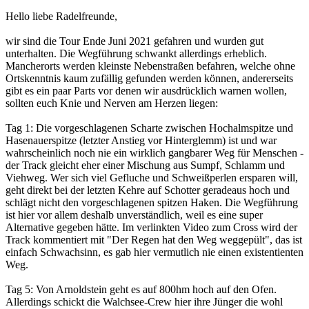
Hello liebe Radelfreunde,
wir sind die Tour Ende Juni 2021 gefahren und wurden gut
unterhalten. Die Wegführung schwankt allerdings erheblich.
Mancherorts werden kleinste Nebenstraßen befahren, welche ohne
Ortskenntnis kaum zufällig gefunden werden können, andererseits
gibt es ein paar Parts vor denen wir ausdrücklich warnen wollen,
sollten euch Knie und Nerven am Herzen liegen:
Tag 1: Die vorgeschlagenen Scharte zwischen Hochalmspitze und
Hasenauerspitze (letzter Anstieg vor Hinterglemm) ist und war
wahrscheinlich noch nie ein wirklich gangbarer Weg für Menschen -
der Track gleicht eher einer Mischung aus Sumpf, Schlamm und
Viehweg. Wer sich viel Gefluche und Schweißperlen ersparen will,
geht direkt bei der letzten Kehre auf Schotter geradeaus hoch und
schlägt nicht den vorgeschlagenen spitzen Haken. Die Wegführung
ist hier vor allem deshalb unverständlich, weil es eine super
Alternative gegeben hätte. Im verlinkten Video zum Cross wird der
Track kommentiert mit "Der Regen hat den Weg weggepült", das ist
einfach Schwachsinn, es gab hier vermutlich nie einen existentienten
Weg.
Tag 5: Von Arnoldstein geht es auf 800hm hoch auf den Ofen.
Allerdings schickt die Walchsee-Crew hier ihre Jünger die wohl