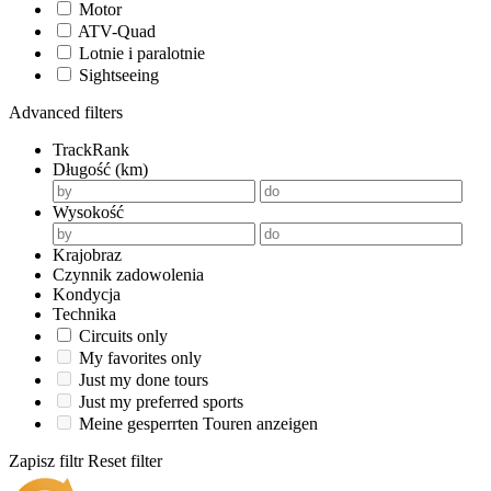
Motor
ATV-Quad
Lotnie i paralotnie
Sightseeing
Advanced filters
TrackRank
Długość (km)
Wysokość
Krajobraz
Czynnik zadowolenia
Kondycja
Technika
Circuits only
My favorites only
Just my done tours
Just my preferred sports
Meine gesperrten Touren anzeigen
Zapisz filtr
Reset filter