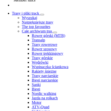
Member since
Trasy i pliki track
Wyszukaj
Najpiękniejsze trasy
The top favourites
Całe archiwum tras
Rower górski (MTB)
Transalp
Trasy rowerowe
Rower szosowy
Rower trekkingowy
Trasy górskie
Wędrówki
Wspinaczka ściankowa
Rakiety śnieżne
Trasy narciarskie
Biegi narciarskie
Sanki
Biegi
Nordic walking
Jazda na rolkach
Motor
ATV-Quad