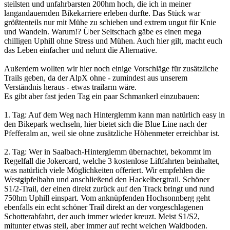
steilsten und unfahrbarsten 200hm hoch, die ich in meiner
langandauernden Bikekarriere erleben durfte. Das Stück war
größtenteils nur mit Mühe zu schieben und extrem ungut für Knie
und Wandeln. Warum!? Über Seltschach gäbe es einen mega
chilligen Uphill ohne Stress und Mühen. Auch hier gilt, macht euch
das Leben einfacher und nehmt die Alternative.
Außerdem wollten wir hier noch einige Vorschläge für zusätzliche
Trails geben, da der AlpX ohne - zumindest aus unserem
Verständnis heraus - etwas trailarm wäre.
Es gibt aber fast jeden Tag ein paar Schmankerl einzubauen:
1. Tag: Auf dem Weg nach Hinterglemm kann man natürlich easy in
den Bikepark wechseln, hier bietet sich die Blue Line nach der
Pfefferalm an, weil sie ohne zusätzliche Höhenmeter erreichbar ist.
2. Tag: Wer in Saalbach-Hinterglemm übernachtet, bekommt im
Regelfall die Jokercard, welche 3 kostenlose Liftfahrten beinhaltet,
was natürlich viele Möglichkeiten offeriert. Wir empfehlen die
Westgipfelbahn und anschließend den Hackelbergtrail. Schöner
S1/2-Trail, der einen direkt zurück auf den Track bringt und rund
750hm Uphill einspart. Vom anknüpfenden Hochsonnberg geht
ebenfalls ein echt schöner Trail direkt an der vorgeschlagenen
Schotterabfahrt, der auch immer wieder kreuzt. Meist S1/S2,
mitunter etwas steil, aber immer auf recht weichen Waldboden.