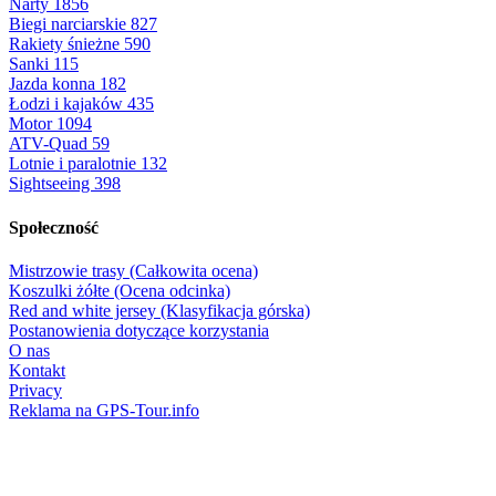
Narty
1856
Biegi narciarskie
827
Rakiety śnieżne
590
Sanki
115
Jazda konna
182
Łodzi i kajaków
435
Motor
1094
ATV-Quad
59
Lotnie i paralotnie
132
Sightseeing
398
Społeczność
Mistrzowie trasy (Całkowita ocena)
Koszulki żółte (Ocena odcinka)
Red and white jersey (Klasyfikacja górska)
Postanowienia dotyczące korzystania
O nas
Kontakt
Privacy
Reklama na GPS-Tour.info