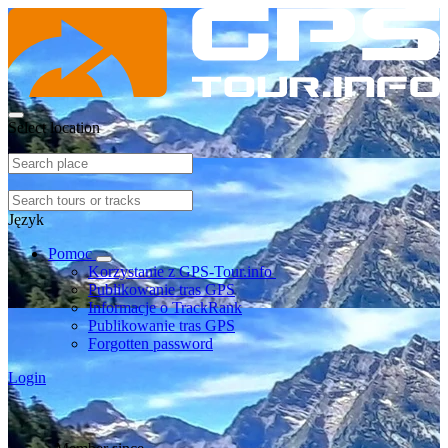
Select location
Język
Pomoc
Korzystanie z GPS-Tour.info
Publikowanie tras GPS
Informacje o TrackRank
Publikowanie tras GPS
Forgotten password
Login