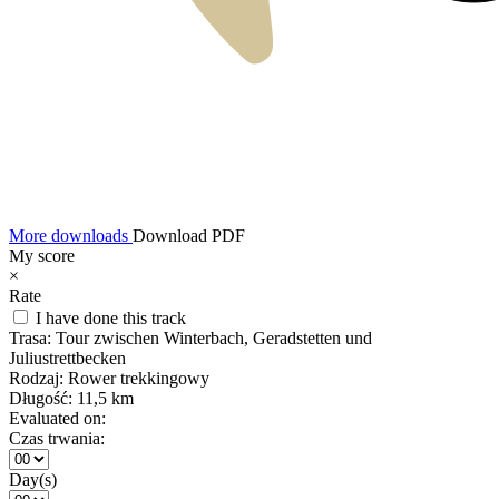
More downloads
Download PDF
My score
×
Rate
I have done this track
Trasa:
Tour zwischen Winterbach, Geradstetten und
Juliustrettbecken
Rodzaj:
Rower trekkingowy
Długość:
11,5 km
Evaluated on:
Czas trwania:
Day(s)