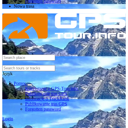
Forgotten password
Nowa trasa
Select location
Język
Pomoc
Korzystanie z GPS-Tour.info
Publikowanie tras GPS
Informacje o TrackRank
Publikowanie tras GPS
Forgotten password
Login