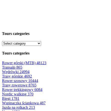
Tours categories
Tours categories
Rower górski (MTB)
48123
Transalp
865
Wędrówki
24994
Trasy górskie
4692
Rower szosowy
10444
Trasy rowerowe
8765
Rower trekkingowy
6084
Nordic walking
370
Biegi
1781
Wspinaczka ściankowa
487
Jazda na rolkach
213