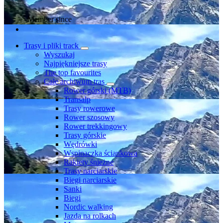
Member since
Trasy i pliki track
Wyszukaj
Najpiękniejsze trasy
The top favourites
Całe archiwum tras
Rower górski (MTB)
Transalp
Trasy rowerowe
Rower szosowy
Rower trekkingowy
Trasy górskie
Wędrówki
Wspinaczka ściankowa
Rakiety śnieżne
Trasy narciarskie
Biegi narciarskie
Sanki
Biegi
Nordic walking
Jazda na rolkach