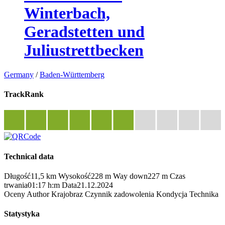
Winterbach,
Geradstetten und
Juliustrettbecken
Germany
/
Baden-Württemberg
TrackRank
Technical data
Długość
11,5 km
Wysokość
228 m
Way down
227 m
Czas
trwania
01:17 h:m
Data
21.12.2024
Oceny
Author
Krajobraz
Czynnik zadowolenia
Kondycja
Technika
Statystyka