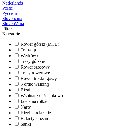
Nederlands
Polski
Русский
Slovenčina
Slovenščina
Filter
Kategorie
Rower górski (MTB)
Transalp
Wędrówki
Trasy górskie
Rower szosowy
Trasy rowerowe
Rower trekkingowy
Nordic walking
Biegi
Wspinaczka ściankowa
Jazda na rolkach
Narty
Biegi narciarskie
Rakiety śnieżne
Sanki