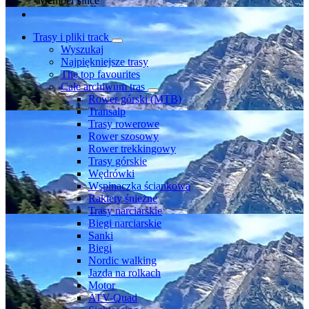
Member since
Trasy i pliki track
Wyszukaj
Najpiękniejsze trasy
The top favourites
Całe archiwum tras
Rower górski (MTB)
Transalp
Trasy rowerowe
Rower szosowy
Rower trekkingowy
Trasy górskie
Wędrówki
Wspinaczka ściankowa
Rakiety śnieżne
Trasy narciarskie
Biegi narciarskie
Sanki
Biegi
Nordic walking
Jazda na rolkach
Motor
ATV-Quad