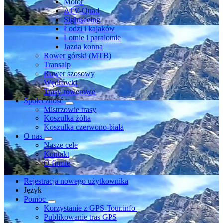
Motor
ATV-Quad
Sightseeing
Łodzi i kajaków
Lotnie i paralotnie
Jazda konna
Rower górski (MTB)
Transalp
Rower szosowy
Wędrówki
Trasy rowerowe
Społeczność
Mistrzowie trasy
Koszulka żółta
Koszulka czerwono-biała
O nas
Nasze cele
Kontakt
O firmie
Rejestracja nowego użytkownika
Język
Pomoc
Korzystanie z GPS-Tour.info
Publikowanie tras GPS