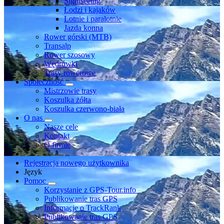
Sightseeing
Łodzi i kajaków
Lotnie i paralotnie
Jazda konna
Rower górski (MTB)
Transalp
Rower szosowy
Wędrówki
Trasy rowerowe
Społeczność
Mistrzowie trasy
Koszulka żółta
Koszulka czerwono-biała
O nas
Nasze cele
Kontakt
O firmie
Rejestracja nowego użytkownika
Język
Pomoc
Korzystanie z GPS-Tour.info
Publikowanie tras GPS
Informacje o TrackRank
Publikowanie tras GPS