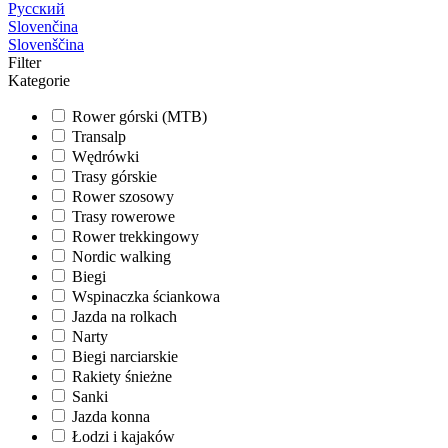
Русский
Slovenčina
Slovenščina
Filter
Kategorie
Rower górski (MTB)
Transalp
Wędrówki
Trasy górskie
Rower szosowy
Trasy rowerowe
Rower trekkingowy
Nordic walking
Biegi
Wspinaczka ściankowa
Jazda na rolkach
Narty
Biegi narciarskie
Rakiety śnieżne
Sanki
Jazda konna
Łodzi i kajaków