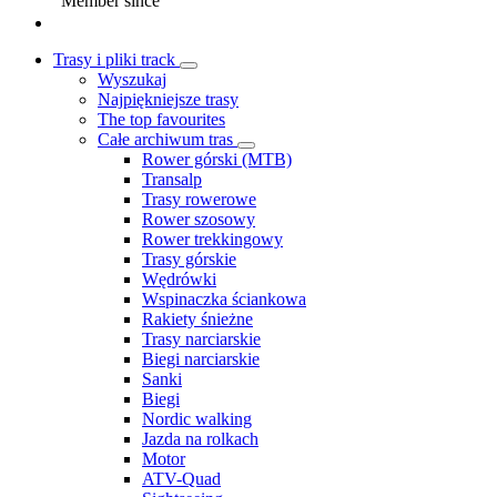
Member since
Trasy i pliki track
Wyszukaj
Najpiękniejsze trasy
The top favourites
Całe archiwum tras
Rower górski (MTB)
Transalp
Trasy rowerowe
Rower szosowy
Rower trekkingowy
Trasy górskie
Wędrówki
Wspinaczka ściankowa
Rakiety śnieżne
Trasy narciarskie
Biegi narciarskie
Sanki
Biegi
Nordic walking
Jazda na rolkach
Motor
ATV-Quad