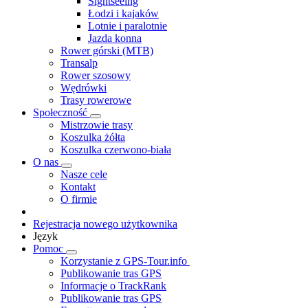
Sightseeing
Łodzi i kajaków
Lotnie i paralotnie
Jazda konna
Rower górski (MTB)
Transalp
Rower szosowy
Wędrówki
Trasy rowerowe
Społeczność
Mistrzowie trasy
Koszulka żółta
Koszulka czerwono-biała
O nas
Nasze cele
Kontakt
O firmie
Rejestracja nowego użytkownika
Język
Pomoc
Korzystanie z GPS-Tour.info
Publikowanie tras GPS
Informacje o TrackRank
Publikowanie tras GPS