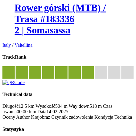
Rower górski (MTB) /
Trasa #183336
2 | Somasassa
Italy
/
Valtellina
TrackRank
Technical data
Długość
12,5 km
Wysokość
504 m
Way down
518 m
Czas
trwania
00:00 h:m
Data
14.02.2025
Oceny
Author
Krajobraz
Czynnik zadowolenia
Kondycja
Technika
Statystyka