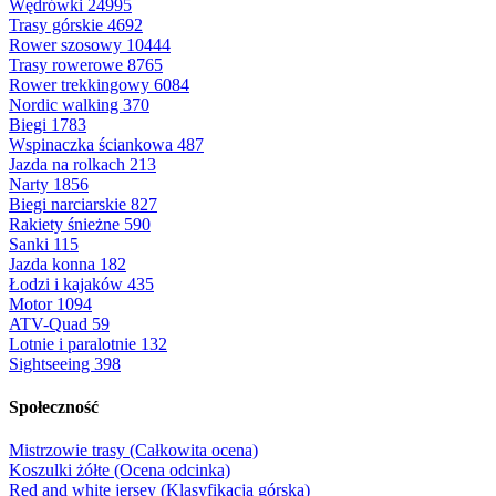
Wędrówki
24995
Trasy górskie
4692
Rower szosowy
10444
Trasy rowerowe
8765
Rower trekkingowy
6084
Nordic walking
370
Biegi
1783
Wspinaczka ściankowa
487
Jazda na rolkach
213
Narty
1856
Biegi narciarskie
827
Rakiety śnieżne
590
Sanki
115
Jazda konna
182
Łodzi i kajaków
435
Motor
1094
ATV-Quad
59
Lotnie i paralotnie
132
Sightseeing
398
Społeczność
Mistrzowie trasy (Całkowita ocena)
Koszulki żółte (Ocena odcinka)
Red and white jersey (Klasyfikacja górska)