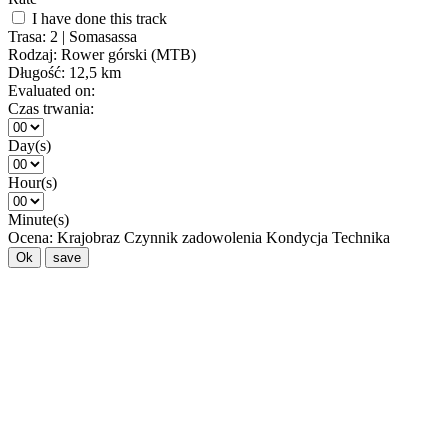
I have done this track
Trasa:
2 | Somasassa
Rodzaj:
Rower górski (MTB)
Długość:
12,5 km
Evaluated on:
Czas trwania:
Day(s)
Hour(s)
Minute(s)
Ocena:
Krajobraz
Czynnik zadowolenia
Kondycja
Technika
Ok
save