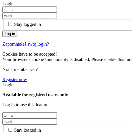
Login
Stay logged in
Zapomniałeś swój login?
Cookies have to be accepted!
Your browser's cookie functionality is disabled. Please enable this func
Not a member yet?
Register now
Login
Available for registred users only
Log in to use this feature.
Stay logged in