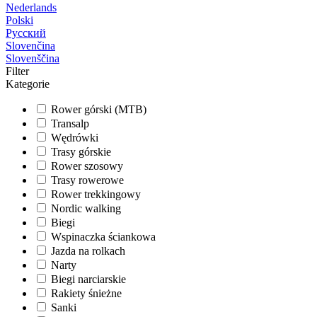
Nederlands
Polski
Русский
Slovenčina
Slovenščina
Filter
Kategorie
Rower górski (MTB)
Transalp
Wędrówki
Trasy górskie
Rower szosowy
Trasy rowerowe
Rower trekkingowy
Nordic walking
Biegi
Wspinaczka ściankowa
Jazda na rolkach
Narty
Biegi narciarskie
Rakiety śnieżne
Sanki