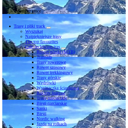
Member since
Trasy i pliki track
Wyszukaj
Najpiękniejsze trasy
The top favourites
Całe archiwum tras
Rower górski (MTB)
Transalp
Trasy rowerowe
Rower szosowy
Rower trekkingowy
Trasy górskie
Wędrówki
Wspinaczka ściankowa
Rakiety śnieżne
Trasy narciarskie
Biegi narciarskie
Sanki
Biegi
Nordic walking
Jazda na rolkach