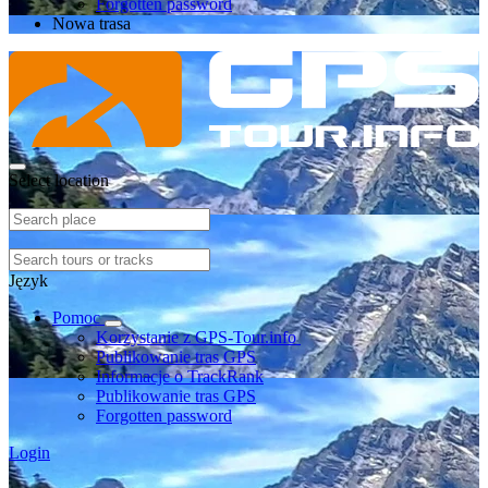
Forgotten password
Nowa trasa
Select location
Język
Pomoc
Korzystanie z GPS-Tour.info
Publikowanie tras GPS
Informacje o TrackRank
Publikowanie tras GPS
Forgotten password
Login