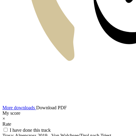
More downloads
Download PDF
My score
×
Rate
I have done this track
Trasa:
Alpencross 2019 - Von Walchsee/Tirol nach Triest