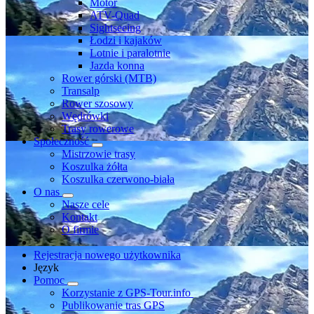
Motor
ATV-Quad
Sightseeing
Łodzi i kajaków
Lotnie i paralotnie
Jazda konna
Rower górski (MTB)
Transalp
Rower szosowy
Wędrówki
Trasy rowerowe
Społeczność
Mistrzowie trasy
Koszulka żółta
Koszulka czerwono-biała
O nas
Nasze cele
Kontakt
O firmie
Rejestracja nowego użytkownika
Język
Pomoc
Korzystanie z GPS-Tour.info
Publikowanie tras GPS