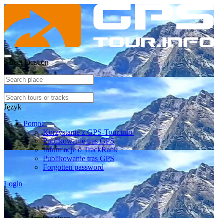
Select location
Język
Pomoc
Korzystanie z GPS-Tour.info
Publikowanie tras GPS
Informacje o TrackRank
Publikowanie tras GPS
Forgotten password
Login