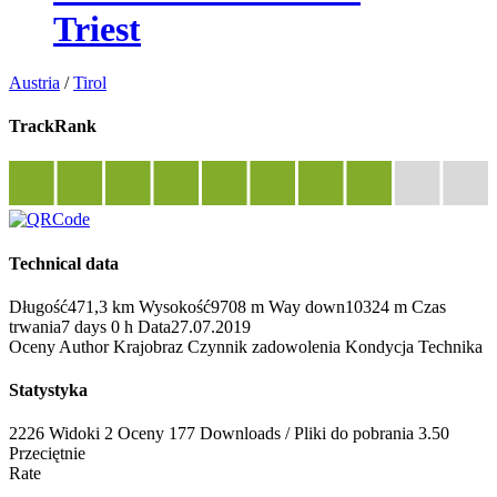
Triest
Austria
/
Tirol
TrackRank
Technical data
Długość
471,3 km
Wysokość
9708 m
Way down
10324 m
Czas
trwania
7 days 0 h
Data
27.07.2019
Oceny
Author
Krajobraz
Czynnik zadowolenia
Kondycja
Technika
Statystyka
2226 Widoki
2
Oceny
177 Downloads / Pliki do pobrania
3.50
Przeciętnie
Rate