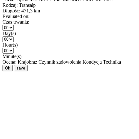
Rodzaj:
Transalp
Długość:
471,3 km
Evaluated on:
Czas trwania:
Day(s)
Hour(s)
Minute(s)
Ocena:
Krajobraz
Czynnik zadowolenia
Kondycja
Technika
Ok
save