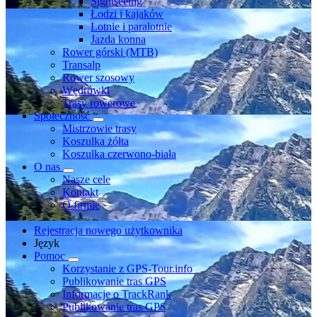
Sightseeing
Łodzi i kajaków
Lotnie i paralotnie
Jazda konna
Rower górski (MTB)
Transalp
Rower szosowy
Wędrówki
Trasy rowerowe
Społeczność
Mistrzowie trasy
Koszulka żółta
Koszulka czerwono-biała
O nas
Nasze cele
Kontakt
O firmie
Rejestracja nowego użytkownika
Język
Pomoc
Korzystanie z GPS-Tour.info
Publikowanie tras GPS
Informacje o TrackRank
Publikowanie tras GPS