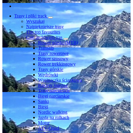
Member since
Trasy i pliki track
Wyszukaj
Najpiękniejsze trasy
The top favourites
Całe archiwum tras
Rower górski (MTB)
Transalp
Trasy rowerowe
Rower szosowy
Rower trekkingowy
Trasy górskie
Wędrówki
Wspinaczka ściankowa
Rakiety śnieżne
Trasy narciarskie
Biegi narciarskie
Sanki
Biegi
Nordic walking
Jazda na rolkach
Motor
ATV-Quad