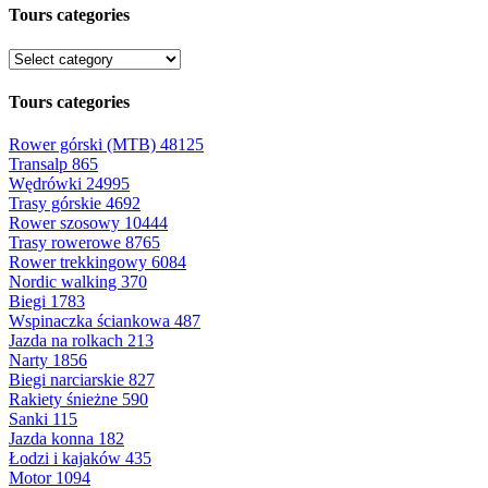
Tours categories
Tours categories
Rower górski (MTB)
48125
Transalp
865
Wędrówki
24995
Trasy górskie
4692
Rower szosowy
10444
Trasy rowerowe
8765
Rower trekkingowy
6084
Nordic walking
370
Biegi
1783
Wspinaczka ściankowa
487
Jazda na rolkach
213
Narty
1856
Biegi narciarskie
827
Rakiety śnieżne
590
Sanki
115
Jazda konna
182
Łodzi i kajaków
435
Motor
1094