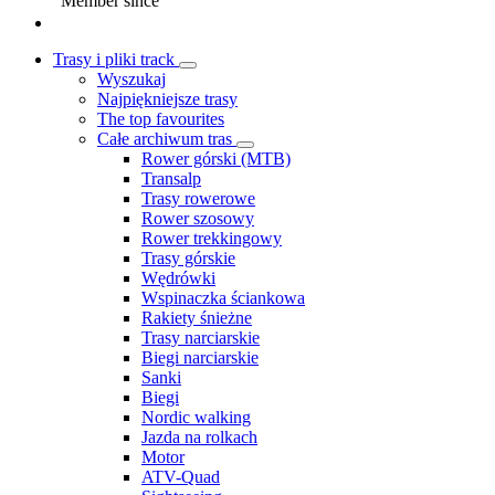
Member since
Trasy i pliki track
Wyszukaj
Najpiękniejsze trasy
The top favourites
Całe archiwum tras
Rower górski (MTB)
Transalp
Trasy rowerowe
Rower szosowy
Rower trekkingowy
Trasy górskie
Wędrówki
Wspinaczka ściankowa
Rakiety śnieżne
Trasy narciarskie
Biegi narciarskie
Sanki
Biegi
Nordic walking
Jazda na rolkach
Motor
ATV-Quad