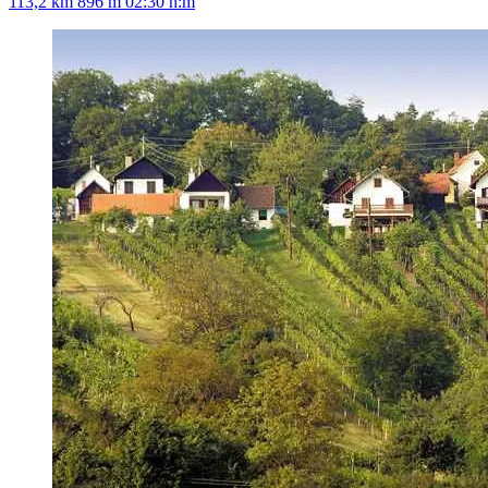
113,2 km
896 m
02:30 h:m