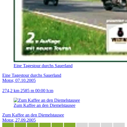
Eine Tagestour durchs Sauerland
Eine Tagestour durchs Sauerland
Motor, 07.10.2005
274,2 km
2585 m
00:00 h:m
Zum Kaffee an den Diemelstausee
Zum Kaffee an den Diemelstausee
Motor, 27.09.2005