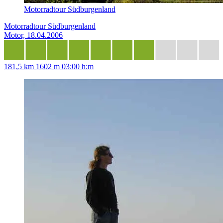
Motorradtour Südburgenland
Motorradtour Südburgenland
Motor, 18.04.2006
181,5 km
1602 m
03:00 h:m