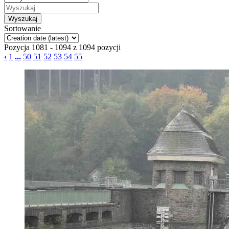
Sortowanie
Pozycja 1081 - 1094 z 1094 pozycji
‹
1
...
50
51
52
53
54
55