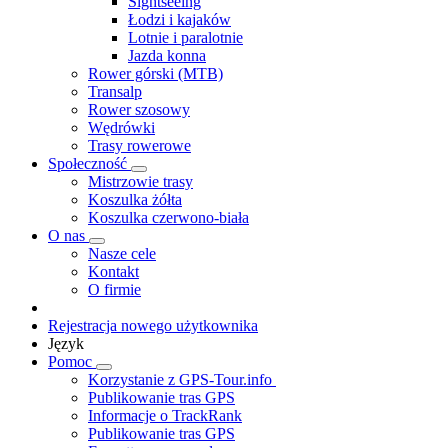
Sightseeing
Łodzi i kajaków
Lotnie i paralotnie
Jazda konna
Rower górski (MTB)
Transalp
Rower szosowy
Wędrówki
Trasy rowerowe
Społeczność
Mistrzowie trasy
Koszulka żółta
Koszulka czerwono-biała
O nas
Nasze cele
Kontakt
O firmie
Rejestracja nowego użytkownika
Język
Pomoc
Korzystanie z GPS-Tour.info
Publikowanie tras GPS
Informacje o TrackRank
Publikowanie tras GPS