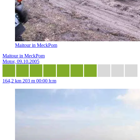
Maitour in MeckPom
Maitour in MeckPom
Motor, 09.10.2005
164,2 km
203 m
00:00 h:m