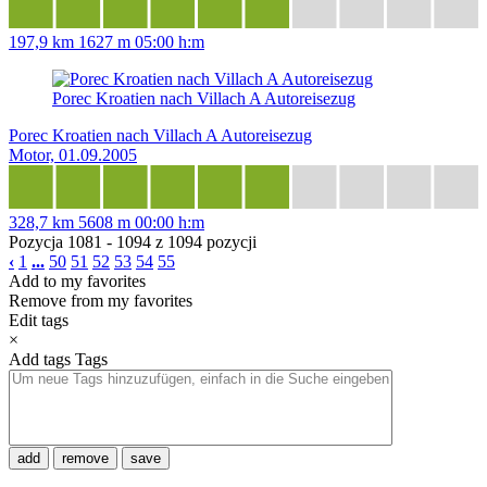
197,9 km
1627 m
05:00 h:m
Porec Kroatien nach Villach A Autoreisezug
Porec Kroatien nach Villach A Autoreisezug
Motor, 01.09.2005
328,7 km
5608 m
00:00 h:m
Pozycja 1081 - 1094 z 1094 pozycji
‹
1
...
50
51
52
53
54
55
Add to my favorites
Remove from my favorites
Edit tags
×
Add tags
Tags
add
remove
save