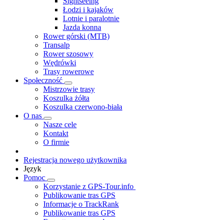
Sightseeing
Łodzi i kajaków
Lotnie i paralotnie
Jazda konna
Rower górski (MTB)
Transalp
Rower szosowy
Wędrówki
Trasy rowerowe
Społeczność
Mistrzowie trasy
Koszulka żółta
Koszulka czerwono-biała
O nas
Nasze cele
Kontakt
O firmie
Rejestracja nowego użytkownika
Język
Pomoc
Korzystanie z GPS-Tour.info
Publikowanie tras GPS
Informacje o TrackRank
Publikowanie tras GPS