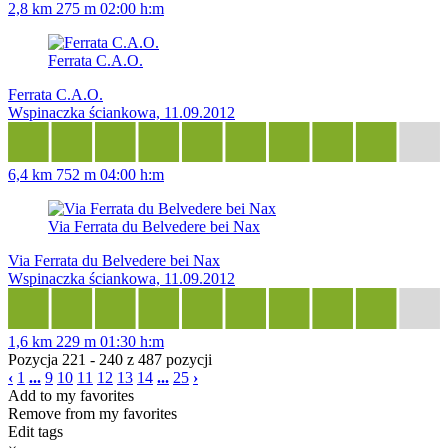
2,8 km
275 m
02:00 h:m
Ferrata C.A.O.
Ferrata C.A.O.
Wspinaczka ściankowa, 11.09.2012
6,4 km
752 m
04:00 h:m
Via Ferrata du Belvedere bei Nax
Via Ferrata du Belvedere bei Nax
Wspinaczka ściankowa, 11.09.2012
1,6 km
229 m
01:30 h:m
Pozycja 221 - 240 z 487 pozycji
‹
1
...
9
10
11
12
13
14
...
25
›
Add to my favorites
Remove from my favorites
Edit tags