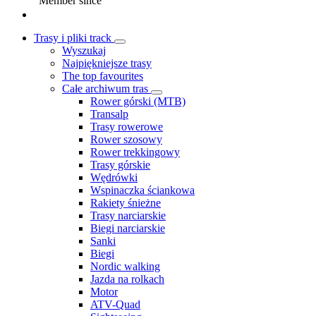
Member since
Trasy i pliki track
Wyszukaj
Najpiękniejsze trasy
The top favourites
Całe archiwum tras
Rower górski (MTB)
Transalp
Trasy rowerowe
Rower szosowy
Rower trekkingowy
Trasy górskie
Wędrówki
Wspinaczka ściankowa
Rakiety śnieżne
Trasy narciarskie
Biegi narciarskie
Sanki
Biegi
Nordic walking
Jazda na rolkach
Motor
ATV-Quad