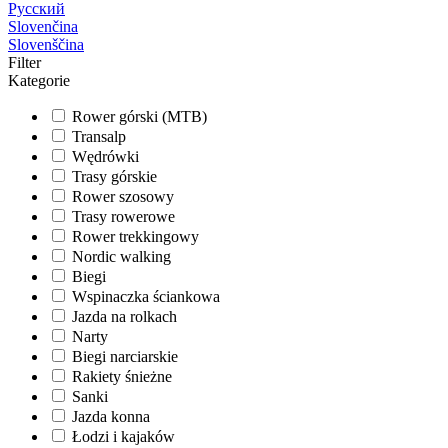
Русский
Slovenčina
Slovenščina
Filter
Kategorie
Rower górski (MTB)
Transalp
Wędrówki
Trasy górskie
Rower szosowy
Trasy rowerowe
Rower trekkingowy
Nordic walking
Biegi
Wspinaczka ściankowa
Jazda na rolkach
Narty
Biegi narciarskie
Rakiety śnieżne
Sanki
Jazda konna
Łodzi i kajaków