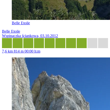
Belle Etoile
Belle Etoile
Wspinaczka ściankowa, 03.10.2012
7,6 km
814 m
00:00 h:m