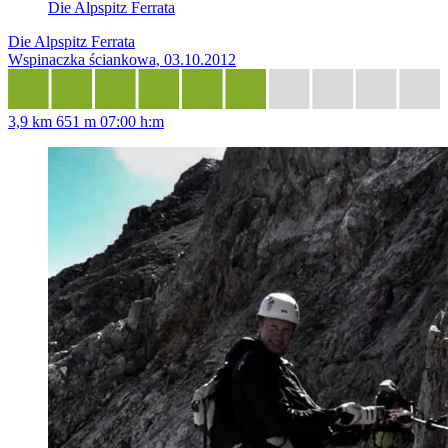
Die Alpspitz Ferrata
Die Alpspitz Ferrata
Wspinaczka ściankowa, 03.10.2012
3,9 km
651 m
07:00 h:m