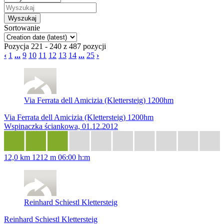
Sortowanie
Pozycja 221 - 240 z 487 pozycji
‹
1
...
9
10
11
12
13
14
...
25
›
Via Ferrata dell Amicizia (Klettersteig) 1200hm
Via Ferrata dell Amicizia (Klettersteig) 1200hm
Wspinaczka ściankowa, 01.12.2012
12,0 km
1212 m
06:00 h:m
Reinhard Schiestl Klettersteig
Reinhard Schiestl Klettersteig