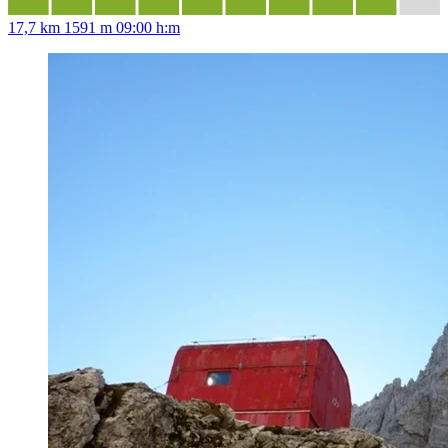
17,7 km
1591 m
09:00 h:m