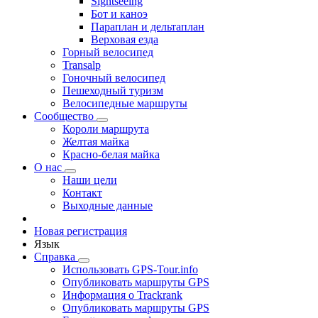
Sightseeing
Бот и каноэ
Параплан и дельтаплан
Верховая езда
Горный велосипед
Transalp
Гоночный велосипед
Пешеходный туризм
Велосипедные маршруты
Сообщество
Короли маршрута
Желтая майка
Красно-белая майка
О нас
Наши цели
Контакт
Выходные данные
Новая регистрация
Язык
Справка
Использовать GPS-Tour.info
Опубликовать маршруты GPS
Информация о Trackrank
Опубликовать маршруты GPS