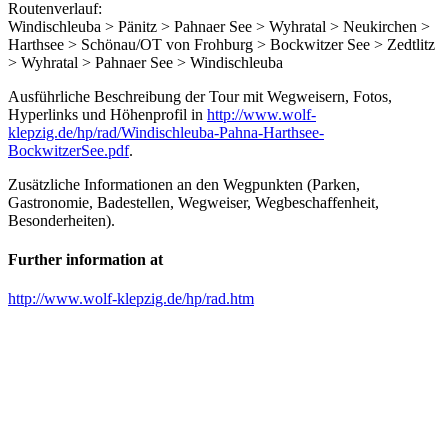
Routenverlauf:
Windischleuba > Pänitz > Pahnaer See > Wyhratal > Neukirchen >
Harthsee > Schönau/OT von Frohburg > Bockwitzer See > Zedtlitz
> Wyhratal > Pahnaer See > Windischleuba
Ausführliche Beschreibung der Tour mit Wegweisern, Fotos,
Hyperlinks und Höhenprofil in
http://www.wolf-
klepzig.de/hp/rad/Windischleuba-Pahna-Harthsee-
BockwitzerSee.pdf
.
Zusätzliche Informationen an den Wegpunkten (Parken,
Gastronomie, Badestellen, Wegweiser, Wegbeschaffenheit,
Besonderheiten).
Further information at
http://www.wolf-klepzig.de/hp/rad.htm