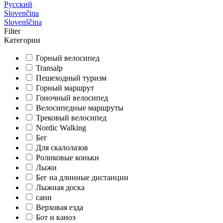
Русский
Slovenčina
Slovenščina
Filter
Категории
Горный велосипед
Transalp
Пешеходный туризм
Горный маршрут
Гоночный велосипед
Велосипедные маршруты
Трековый велосипед
Nordic Walking
Бег
Для скалолазов
Роликовые коньки
Лыжи
Бег на длинные дистанции
Лыжная доска
сани
Верховая езда
Бот и каноэ