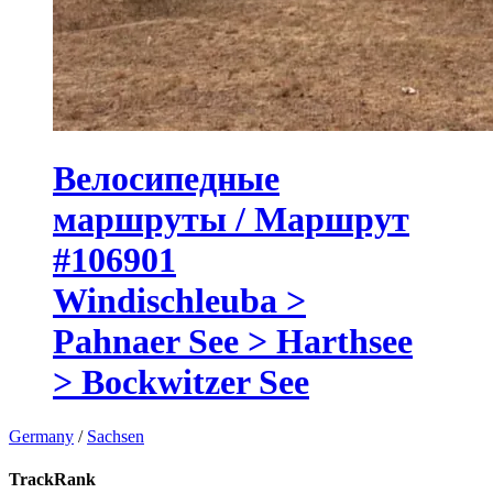
Велосипедные
маршруты / Маршрут
#106901
Windischleuba >
Pahnaer See > Harthsee
> Bockwitzer See
Germany
/
Sachsen
TrackRank