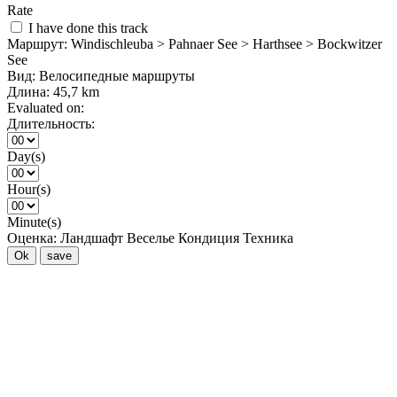
Rate
I have done this track
Маршрут:
Windischleuba > Pahnaer See > Harthsee > Bockwitzer
See
Вид:
Велосипедные маршруты
Длина:
45,7 km
Evaluated on:
Длительность:
Day(s)
Hour(s)
Minute(s)
Оценка:
Ландшафт
Веселье
Кондиция
Техника
Ok
save