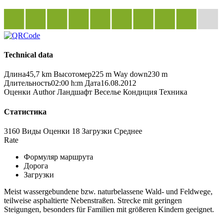
Technical data
Длина
45,7 km
Высотомер
225 m
Way down
230 m
Длительность
02:00 h:m
Дата
16.08.2012
Оценки
Author
Ландшафт
Веселье
Кондиция
Техника
Статистика
3160 Виды
Оценки
18 Загрузки
Среднее
Rate
Формуляр маршрута
Дорога
Загрузки
Meist wassergebundene bzw. naturbelassene Wald- und Feldwege,
teilweise asphaltierte Nebenstraßen. Strecke mit geringen
Steigungen, besonders für Familien mit größeren Kindern geeignet.