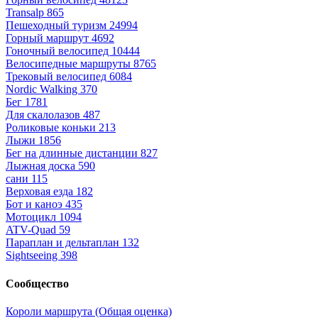
Transalp
865
Пешеходный туризм
24994
Горный маршрут
4692
Гоночный велосипед
10444
Велосипедные маршруты
8765
Трековый велосипед
6084
Nordic Walking
370
Бег
1781
Для скалолазов
487
Роликовые коньки
213
Лыжи
1856
Бег на длинные дистанции
827
Лыжная доска
590
сани
115
Верховая езда
182
Бот и каноэ
435
Мотоцикл
1094
ATV-Quad
59
Параплан и дельтаплан
132
Sightseeing
398
Сообщество
Короли маршрута (Общая оценка)