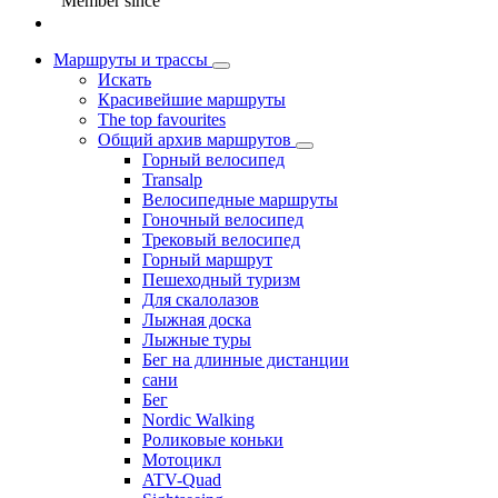
Member since
Маршруты и трассы
Искать
Красивейшие маршруты
The top favourites
Общий архив маршрутов
Горный велосипед
Transalp
Велосипедные маршруты
Гоночный велосипед
Трековый велосипед
Горный маршрут
Пешеходный туризм
Для скалолазов
Лыжная доска
Лыжные туры
Бег на длинные дистанции
сани
Бег
Nordic Walking
Роликовые коньки
Мотоцикл
ATV-Quad