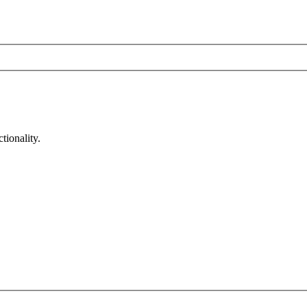
tionality.