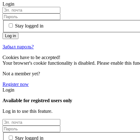
Login
Stay logged in
Забыл пароль?
Cookies have to be accepted!
Your browser's cookie functionality is disabled. Please enable this func
Not a member yet?
Register now
Login
Available for registred users only
Log in to use this feature.
Stay logged in