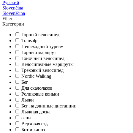
Русский
Slovenčina
Slovenščina
Filter
Категории
Горный велосипед
Transalp
Пешеходный туризм
Горный маршрут
Гоночный велосипед
Велосипедные маршруты
Трековый велосипед
Nordic Walking
Бег
Для скалолазов
Роликовые коньки
Лыжи
Бег на длинные дистанции
Лыжная доска
сани
Верховая езда
Бот и каноэ