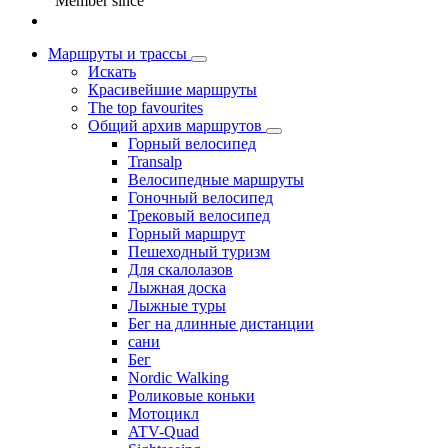
Member since
Маршруты и трассы
Искать
Красивейшие маршруты
The top favourites
Общий архив маршрутов
Горный велосипед
Transalp
Велосипедные маршруты
Гоночный велосипед
Трековый велосипед
Горный маршрут
Пешеходный туризм
Для скалолазов
Лыжная доска
Лыжные туры
Бег на длинные дистанции
сани
Бег
Nordic Walking
Роликовые коньки
Мотоцикл
ATV-Quad