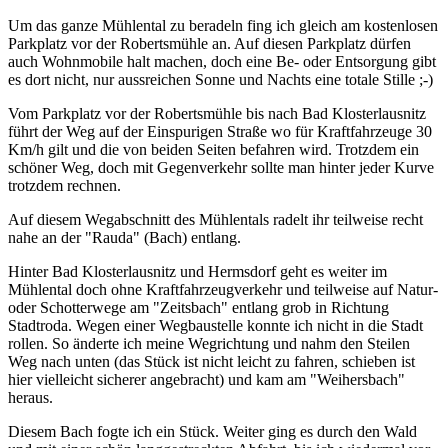
Um das ganze Mühlental zu beradeln fing ich gleich am kostenlosen
Parkplatz vor der Robertsmühle an. Auf diesen Parkplatz dürfen
auch Wohnmobile halt machen, doch eine Be- oder Entsorgung gibt
es dort nicht, nur aussreichen Sonne und Nachts eine totale Stille ;-)
Vom Parkplatz vor der Robertsmühle bis nach Bad Klosterlausnitz
führt der Weg auf der Einspurigen Straße wo für Kraftfahrzeuge 30
Km/h gilt und die von beiden Seiten befahren wird. Trotzdem ein
schöner Weg, doch mit Gegenverkehr sollte man hinter jeder Kurve
trotzdem rechnen.
Auf diesem Wegabschnitt des Mühlentals radelt ihr teilweise recht
nahe an der "Rauda" (Bach) entlang.
Hinter Bad Klosterlausnitz und Hermsdorf geht es weiter im
Mühlental doch ohne Kraftfahrzeugverkehr und teilweise auf Natur-
oder Schotterwege am "Zeitsbach" entlang grob in Richtung
Stadtroda. Wegen einer Wegbaustelle konnte ich nicht in die Stadt
rollen. So änderte ich meine Wegrichtung und nahm den Steilen
Weg nach unten (das Stück ist nicht leicht zu fahren, schieben ist
hier vielleicht sicherer angebracht) und kam am "Weihersbach"
heraus.
Diesem Bach fogte ich ein Stück. Weiter ging es durch den Wald