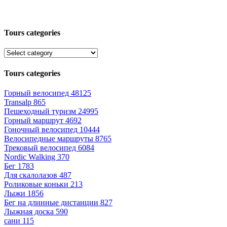
Tours categories
Tours categories
Горный велосипед
48125
Transalp
865
Пешеходный туризм
24995
Горный маршрут
4692
Гоночный велосипед
10444
Велосипедные маршруты
8765
Трековый велосипед
6084
Nordic Walking
370
Бег
1783
Для скалолазов
487
Роликовые коньки
213
Лыжи
1856
Бег на длинные дистанции
827
Лыжная доска
590
сани
115