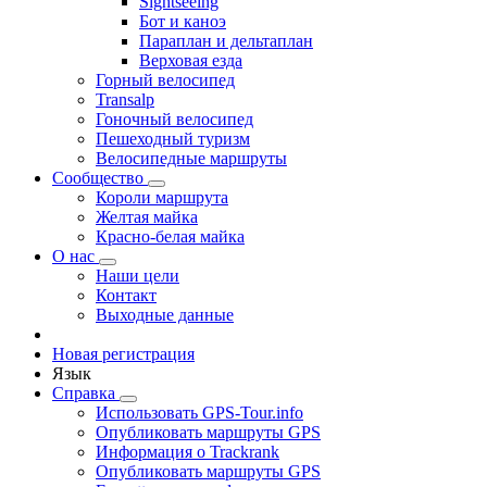
Sightseeing
Бот и каноэ
Параплан и дельтаплан
Верховая езда
Горный велосипед
Transalp
Гоночный велосипед
Пешеходный туризм
Велосипедные маршруты
Сообщество
Короли маршрута
Желтая майка
Красно-белая майка
О нас
Наши цели
Контакт
Выходные данные
Новая регистрация
Язык
Справка
Использовать GPS-Tour.info
Опубликовать маршруты GPS
Информация о Trackrank
Опубликовать маршруты GPS