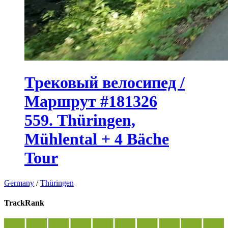
Трековый велосипед /
Маршрут #181326
559. Thüringen,
Mühlental + 4 Bäche
Tour
Germany
/
Thüringen
TrackRank