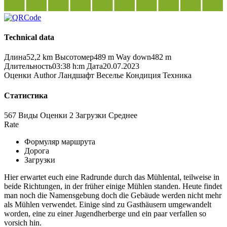
Technical data
Длина
52,2 km
Высотомер
489 m
Way down
482 m
Длительность
03:38 h:m
Дата
20.07.2023
Оценки
Author
Ландшафт
Веселье
Кондиция
Техника
Статистика
567 Виды
Оценки
2 Загрузки
Среднее
Rate
Формуляр маршрута
Дорога
Загрузки
Hier erwartet euch eine Radrunde durch das Mühlental, teilweise in
beide Richtungen, in der früher einige Mühlen standen. Heute findet
man noch die Namensgebung doch die Gebäude werden nicht mehr
als Mühlen verwendet. Einige sind zu Gasthäusern umgewandelt
worden, eine zu einer Jugendherberge und ein paar verfallen so
vorsich hin.