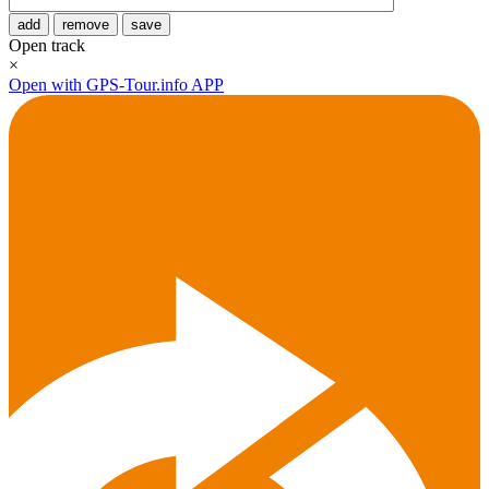
add
remove
save
Open track
×
Open with GPS-Tour.info APP