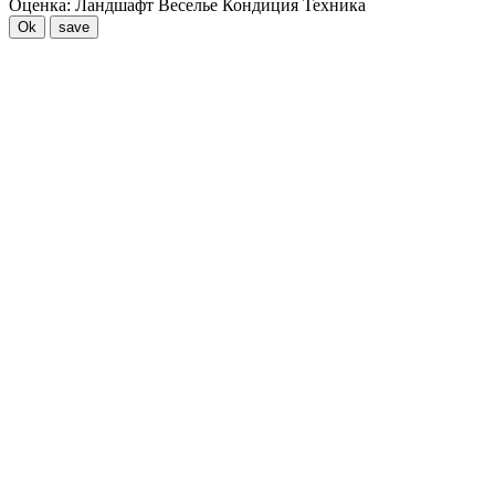
Оценка:
Ландшафт
Веселье
Кондиция
Техника
Ok
save