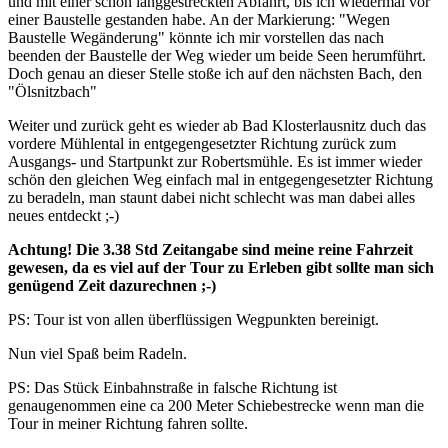
und mit einer schön langgestreckten Abfahrt, bis ich wiedermal vor
einer Baustelle gestanden habe. An der Markierung: "Wegen
Baustelle Wegänderung" könnte ich mir vorstellen das nach
beenden der Baustelle der Weg wieder um beide Seen herumführt.
Doch genau an dieser Stelle stoße ich auf den nächsten Bach, den
"Ölsnitzbach"
Weiter und zurück geht es wieder ab Bad Klosterlausnitz duch das
vordere Mühlental in entgegengesetzter Richtung zurück zum
Ausgangs- und Startpunkt zur Robertsmühle. Es ist immer wieder
schön den gleichen Weg einfach mal in entgegengesetzter Richtung
zu beradeln, man staunt dabei nicht schlecht was man dabei alles
neues entdeckt ;-)
Achtung! Die 3.38 Std Zeitangabe sind meine reine Fahrzeit
gewesen, da es viel auf der Tour zu Erleben gibt sollte man sich
genügend Zeit dazurechnen ;-)
PS: Tour ist von allen überflüssigen Wegpunkten bereinigt.
Nun viel Spaß beim Radeln.
PS: Das Stück Einbahnstraße in falsche Richtung ist
genaugenommen eine ca 200 Meter Schiebestrecke wenn man die
Tour in meiner Richtung fahren sollte.