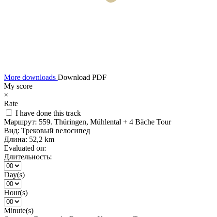
More downloads
Download PDF
My score
×
Rate
I have done this track
Маршрут:
559. Thüringen, Mühlental + 4 Bäche Tour
Вид:
Трековый велосипед
Длина:
52,2 km
Evaluated on:
Длительность:
Day(s)
Hour(s)
Minute(s)