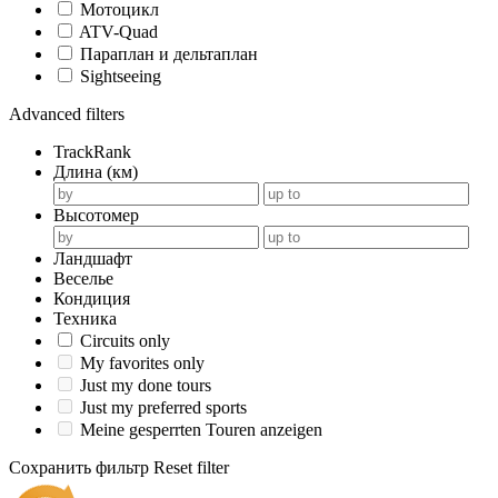
Мотоцикл
ATV-Quad
Параплан и дельтаплан
Sightseeing
Advanced filters
TrackRank
Длина (км)
Высотомер
Ландшафт
Веселье
Кондиция
Техника
Circuits only
My favorites only
Just my done tours
Just my preferred sports
Meine gesperrten Touren anzeigen
Сохранить фильтр
Reset filter