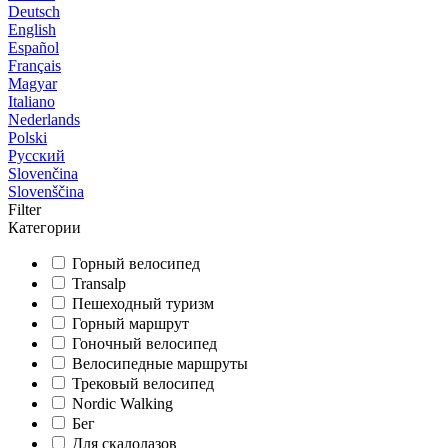
Deutsch
English
Español
Français
Magyar
Italiano
Nederlands
Polski
Русский
Slovenčina
Slovenščina
Filter
Категории
Горный велосипед
Transalp
Пешеходный туризм
Горный маршрут
Гоночный велосипед
Велосипедные маршруты
Трековый велосипед
Nordic Walking
Бег
Для скалолазов