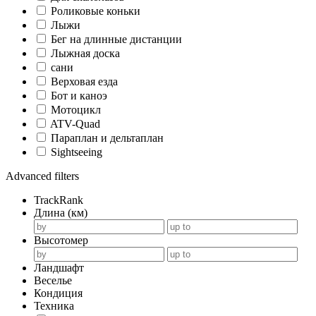
Роликовые коньки
Лыжи
Бег на длинные дистанции
Лыжная доска
сани
Верховая езда
Бот и каноэ
Мотоцикл
ATV-Quad
Параплан и дельтаплан
Sightseeing
Advanced filters
TrackRank
Длина (км)
Высотомер
Ландшафт
Веселье
Кондиция
Техника