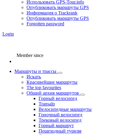
Использовать GPS-Tour.info
Опубликовать маршруты GPS
Информация о Trackrank
Опубликовать маршруты GPS
Forgotten password
Login
Member since
Маршруты и трассы
Искать
Красивейшие маршруты
The top favourites
Общий архив маршрутов
Горный велосипед
Transalp
Велосипедные маршруты
Гоночный велосипед
Трековый велосипед
Горный маршрут
Пешеходный туризм