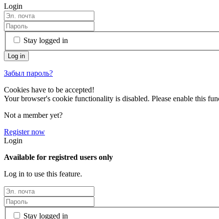
Login
Stay logged in
Забыл пароль?
Cookies have to be accepted!
Your browser's cookie functionality is disabled. Please enable this func
Not a member yet?
Register now
Login
Available for registred users only
Log in to use this feature.
Stay logged in