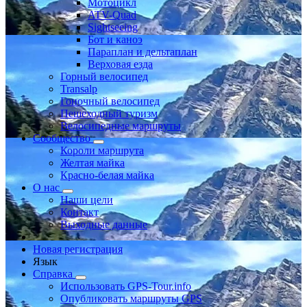
Мотоцикл
ATV-Quad
Sightseeing
Бот и каноэ
Параплан и дельтаплан
Верховая езда
Горный велосипед
Transalp
Гоночный велосипед
Пешеходный туризм
Велосипедные маршруты
Сообщество
Короли маршрута
Желтая майка
Красно-белая майка
О нас
Наши цели
Контакт
Выходные данные
Новая регистрация
Язык
Справка
Использовать GPS-Tour.info
Опубликовать маршруты GPS