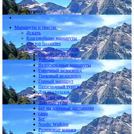
Member since
Маршруты и трассы
Искать
Красивейшие маршруты
The top favourites
Общий архив маршрутов
Горный велосипед
Transalp
Велосипедные маршруты
Гоночный велосипед
Трековый велосипед
Горный маршрут
Пешеходный туризм
Для скалолазов
Лыжная доска
Лыжные туры
Бег на длинные дистанции
сани
Бег
Nordic Walking
Роликовые коньки