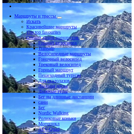
Member since
Маршруты и трассы
Искать
Красивейшие маршруты
The top favourites
Общий архив маршрутов
Горный велосипед
Transalp
Велосипедные маршруты
Гоночный велосипед
Трековый велосипед
Горный маршрут
Пешеходный туризм
Для скалолазов
Лыжная доска
Лыжные туры
Бег на длинные дистанции
сани
Бег
Nordic Walking
Роликовые коньки
Мотоцикл
ATV-Quad