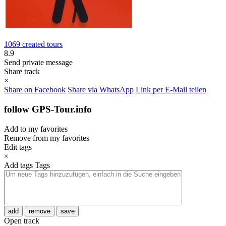
1069 created tours
8.9
Send private message
Share track
×
Share on Facebook
Share via WhatsApp
Link per E-Mail teilen
follow GPS-Tour.info
Add to my favorites
Remove from my favorites
Edit tags
×
Add tags
Tags
add
remove
save
Open track