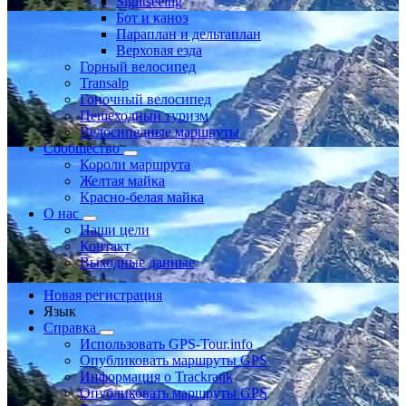
Sightseeing
Бот и каноэ
Параплан и дельтаплан
Верховая езда
Горный велосипед
Transalp
Гоночный велосипед
Пешеходный туризм
Велосипедные маршруты
Сообщество
Короли маршрута
Желтая майка
Красно-белая майка
О нас
Наши цели
Контакт
Выходные данные
Новая регистрация
Язык
Справка
Использовать GPS-Tour.info
Опубликовать маршруты GPS
Информация о Trackrank
Опубликовать маршруты GPS