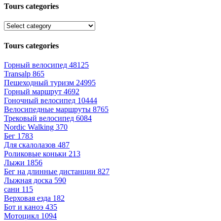
Tours categories
Tours categories
Горный велосипед
48125
Transalp
865
Пешеходный туризм
24995
Горный маршрут
4692
Гоночный велосипед
10444
Велосипедные маршруты
8765
Трековый велосипед
6084
Nordic Walking
370
Бег
1783
Для скалолазов
487
Роликовые коньки
213
Лыжи
1856
Бег на длинные дистанции
827
Лыжная доска
590
сани
115
Верховая езда
182
Бот и каноэ
435
Мотоцикл
1094