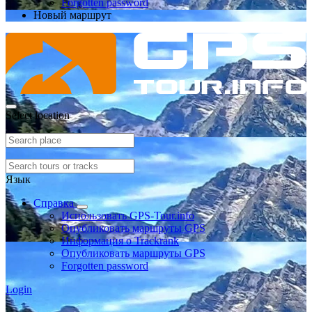
Forgotten password
Новый маршрут
Select location
Язык
Справка
Использовать GPS-Tour.info
Опубликовать маршруты GPS
Информация о Trackrank
Опубликовать маршруты GPS
Forgotten password
Login