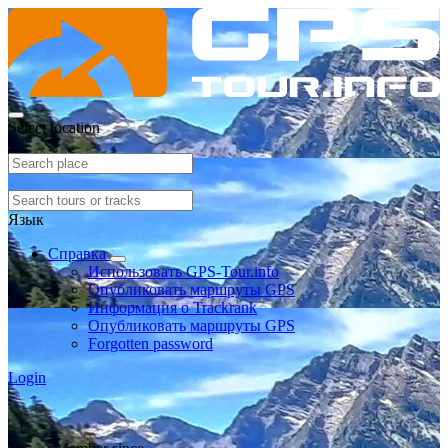
Select location
Язык
Справка
Использовать GPS-Tour.info
Опубликовать маршруты GPS
Информация о Trackrank
Опубликовать маршруты GPS
Forgotten password
Login