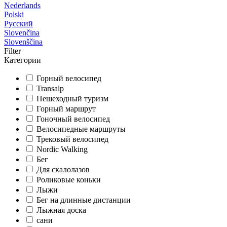
Nederlands
Polski
Русский
Slovenčina
Slovenščina
Filter
Категории
Горный велосипед
Transalp
Пешеходный туризм
Горный маршрут
Гоночный велосипед
Велосипедные маршруты
Трековый велосипед
Nordic Walking
Бег
Для скалолазов
Роликовые коньки
Лыжи
Бег на длинные дистанции
Лыжная доска
сани