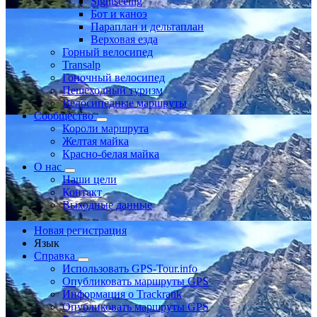
Sightseeing
Бот и каноэ
Параплан и дельтаплан
Верховая езда
Горный велосипед
Transalp
Гоночный велосипед
Пешеходный туризм
Велосипедные маршруты
Сообщество
Короли маршрута
Желтая майка
Красно-белая майка
О нас
Наши цели
Контакт
Выходные данные
Новая регистрация
Язык
Справка
Использовать GPS-Tour.info
Опубликовать маршруты GPS
Информация о Trackrank
Опубликовать маршруты GPS