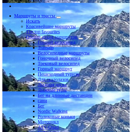
Member since
Маршруты и трассы
Искать
Красивейшие маршруты
The top favourites
Общий архив маршрутов
Горный велосипед
Transalp
Велосипедные маршруты
Гоночный велосипед
Трековый велосипед
Горный маршрут
Пешеходный туризм
Для скалолазов
Лыжная доска
Лыжные туры
Бег на длинные дистанции
сани
Бег
Nordic Walking
Роликовые коньки
Мотоцикл
ATV-Quad