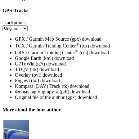
GPS-Tracks
Trackpoints
GPX / Garmin Map Source (gpx)
download
®
TCX / Garmin Training Center
(tcx)
download
®
CRS / Garmin Training Center
(crs)
download
Google Earth (kml)
download
G7ToWin (g7t)
download
TTQV (trk)
download
Overlay (ovl)
download
Fugawi (txt)
download
Kompass (DAV) Track (tk)
download
Формуляр маршрута (pdf)
download
Original file of the author (gpx)
download
More about the tour author