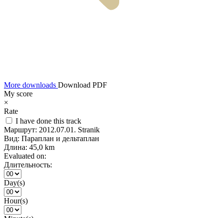
More downloads
Download PDF
My score
×
Rate
I have done this track
Маршрут:
2012.07.01. Stranik
Вид:
Параплан и дельтаплан
Длина:
45,0 km
Evaluated on:
Длительность:
Day(s)
Hour(s)