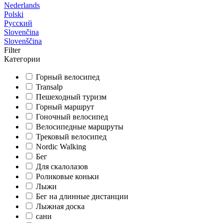
Nederlands
Polski
Русский
Slovenčina
Slovenščina
Filter
Категории
Горный велосипед
Transalp
Пешеходный туризм
Горный маршрут
Гоночный велосипед
Велосипедные маршруты
Трековый велосипед
Nordic Walking
Бег
Для скалолазов
Роликовые коньки
Лыжи
Бег на длинные дистанции
Лыжная доска
сани