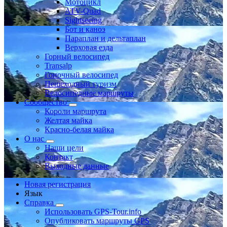
Мотоцикл
ATV-Quad
Sightseeing
Бот и каноэ
Параплан и дельтаплан
Верховая езда
Горный велосипед
Transalp
Гоночный велосипед
Пешеходный туризм
Велосипедные маршруты
Сообщество
Короли маршрута
Желтая майка
Красно-белая майка
О нас
Наши цели
Контакт
Выходные данные
Новая регистрация
Язык
Справка
Использовать GPS-Tour.info
Опубликовать маршруты GPS