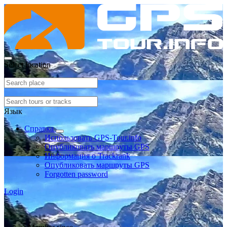
Select location
Язык
Справка
Использовать GPS-Tour.info
Опубликовать маршруты GPS
Информация о Trackrank
Опубликовать маршруты GPS
Forgotten password
Login