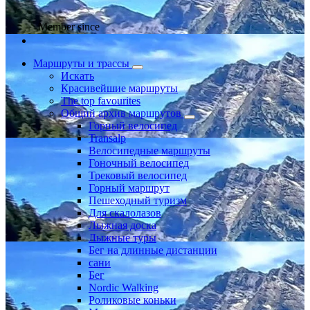
Member since
Маршруты и трассы
Искать
Красивейшие маршруты
The top favourites
Общий архив маршрутов
Горный велосипед
Transalp
Велосипедные маршруты
Гоночный велосипед
Трековый велосипед
Горный маршрут
Пешеходный туризм
Для скалолазов
Лыжная доска
Лыжные туры
Бег на длинные дистанции
сани
Бег
Nordic Walking
Роликовые коньки