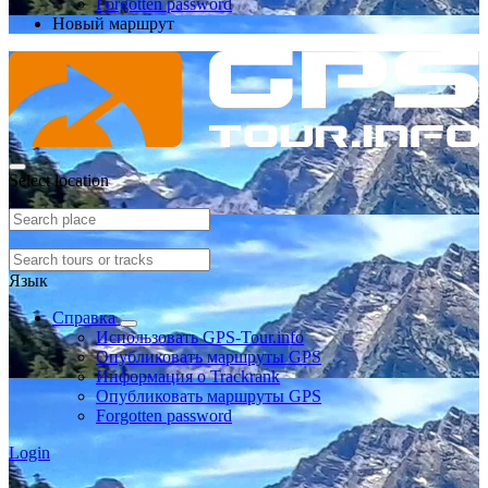
Forgotten password
Новый маршрут
Select location
Язык
Справка
Использовать GPS-Tour.info
Опубликовать маршруты GPS
Информация о Trackrank
Опубликовать маршруты GPS
Forgotten password
Login