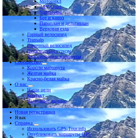
Мотоцикл
ATV-Quad
Sightseeing
Бот и каноэ
Параплан и дельтаплан
Верховая езда
Горный велосипед
Transalp
Гоночный велосипед
Пешеходный туризм
Велосипедные маршруты
Сообщество
Короли маршрута
Желтая майка
Красно-белая майка
О нас
Наши цели
Контакт
Выходные данные
Новая регистрация
Язык
Справка
Использовать GPS-Tour.info
Опубликовать маршруты GPS