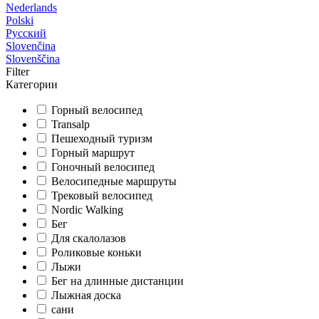
Nederlands
Polski
Русский
Slovenčina
Slovenščina
Filter
Категории
Горный велосипед
Transalp
Пешеходный туризм
Горный маршрут
Гоночный велосипед
Велосипедные маршруты
Трековый велосипед
Nordic Walking
Бег
Для скалолазов
Роликовые коньки
Лыжи
Бег на длинные дистанции
Лыжная доска
сани