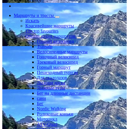
Member since
Маршруты и трассы
Искать
Красивейшие маршруты
The top favourites
Общий архив маршрутов
Горный велосипед
Transalp
Велосипедные маршруты
Гоночный велосипед
Трековый велосипед
Горный маршрут
Пешеходный туризм
Для скалолазов
Лыжная доска
Лыжные туры
Бег на длинные дистанции
сани
Бег
Nordic Walking
Роликовые коньки
Мотоцикл
ATV-Quad