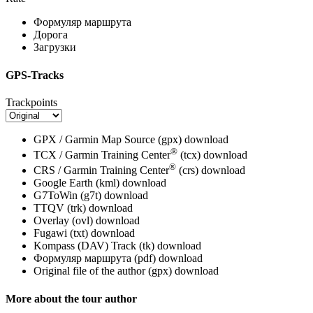
Формуляр маршрута
Дорога
Загрузки
GPS-Tracks
Trackpoints
GPX / Garmin Map Source (gpx)
download
®
TCX / Garmin Training Center
(tcx)
download
®
CRS / Garmin Training Center
(crs)
download
Google Earth (kml)
download
G7ToWin (g7t)
download
TTQV (trk)
download
Overlay (ovl)
download
Fugawi (txt)
download
Kompass (DAV) Track (tk)
download
Формуляр маршрута (pdf)
download
Original file of the author (gpx)
download
More about the tour author