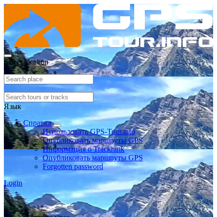
Select location
Язык
Справка
Использовать GPS-Tour.info
Опубликовать маршруты GPS
Информация о Trackrank
Опубликовать маршруты GPS
Forgotten password
Login