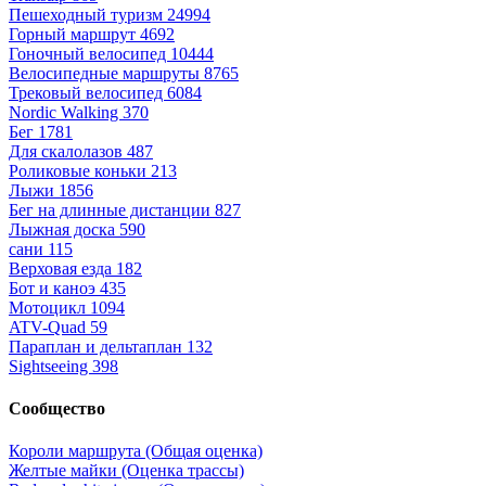
Пешеходный туризм
24994
Горный маршрут
4692
Гоночный велосипед
10444
Велосипедные маршруты
8765
Трековый велосипед
6084
Nordic Walking
370
Бег
1781
Для скалолазов
487
Роликовые коньки
213
Лыжи
1856
Бег на длинные дистанции
827
Лыжная доска
590
сани
115
Верховая езда
182
Бот и каноэ
435
Мотоцикл
1094
ATV-Quad
59
Параплан и дельтаплан
132
Sightseeing
398
Сообщество
Короли маршрута (Общая оценка)
Желтые майки (Оценка трассы)