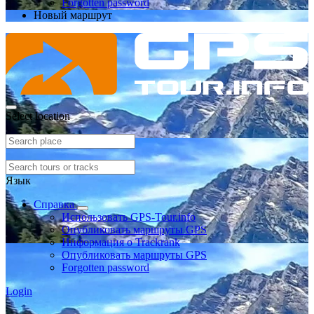
Forgotten password
Новый маршрут
Select location
Язык
Справка
Использовать GPS-Tour.info
Опубликовать маршруты GPS
Информация о Trackrank
Опубликовать маршруты GPS
Forgotten password
Login