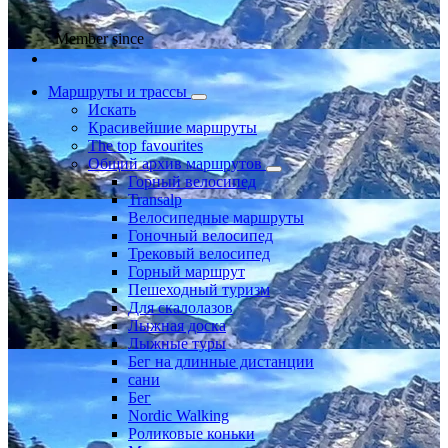
Member since
Маршруты и трассы
Искать
Красивейшие маршруты
The top favourites
Общий архив маршрутов
Горный велосипед
Transalp
Велосипедные маршруты
Гоночный велосипед
Трековый велосипед
Горный маршрут
Пешеходный туризм
Для скалолазов
Лыжная доска
Лыжные туры
Бег на длинные дистанции
сани
Бег
Nordic Walking
Роликовые коньки