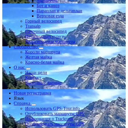
Sightseeing
Бот и каноэ
Параплан и дельтаплан
Верховая езда
Горный велосипед
Transalp
Гоночный велосипед
Пешеходный туризм
Велосипедные маршруты
Сообщество
Короли маршрута
Желтая майка
Красно-белая майка
О нас
Наши цели
Контакт
Выходные данные
Новая регистрация
Язык
Справка
Использовать GPS-Tour.info
Опубликовать маршруты GPS
Информация о Trackrank
Опубликовать маршруты GPS