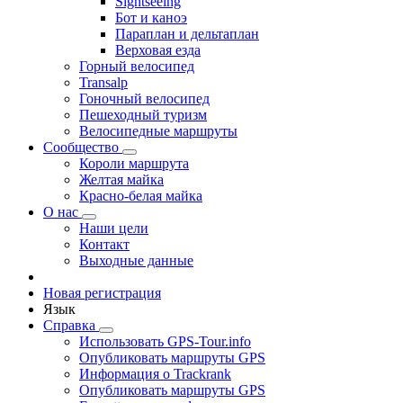
Sightseeing
Бот и каноэ
Параплан и дельтаплан
Верховая езда
Горный велосипед
Transalp
Гоночный велосипед
Пешеходный туризм
Велосипедные маршруты
Сообщество
Короли маршрута
Желтая майка
Красно-белая майка
О нас
Наши цели
Контакт
Выходные данные
Новая регистрация
Язык
Справка
Использовать GPS-Tour.info
Опубликовать маршруты GPS
Информация о Trackrank
Опубликовать маршруты GPS