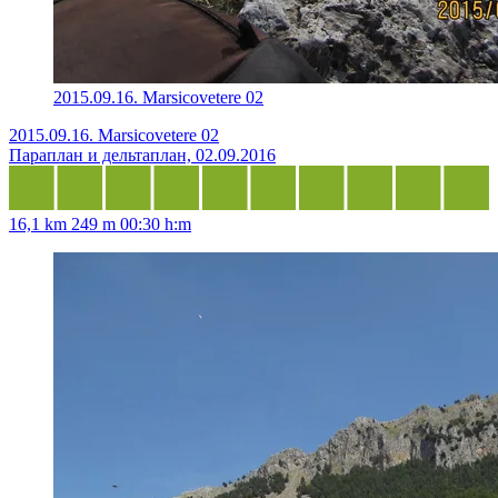
2015.09.16. Marsicovetere 02
2015.09.16. Marsicovetere 02
Параплан и дельтаплан, 02.09.2016
16,1 km
249 m
00:30 h:m