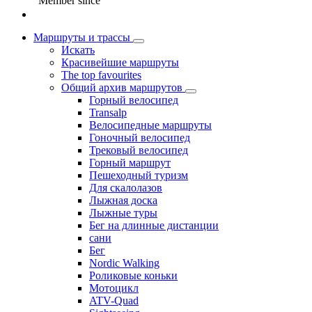
Member since
Маршруты и трассы
Искать
Красивейшие маршруты
The top favourites
Общий архив маршрутов
Горный велосипед
Transalp
Велосипедные маршруты
Гоночный велосипед
Трековый велосипед
Горный маршрут
Пешеходный туризм
Для скалолазов
Лыжная доска
Лыжные туры
Бег на длинные дистанции
сани
Бег
Nordic Walking
Роликовые коньки
Мотоцикл
ATV-Quad