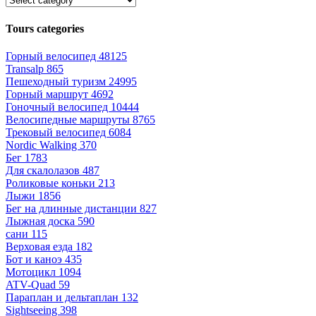
Tours categories
Горный велосипед
48125
Transalp
865
Пешеходный туризм
24995
Горный маршрут
4692
Гоночный велосипед
10444
Велосипедные маршруты
8765
Трековый велосипед
6084
Nordic Walking
370
Бег
1783
Для скалолазов
487
Роликовые коньки
213
Лыжи
1856
Бег на длинные дистанции
827
Лыжная доска
590
сани
115
Верховая езда
182
Бот и каноэ
435
Мотоцикл
1094
ATV-Quad
59
Параплан и дельтаплан
132
Sightseeing
398