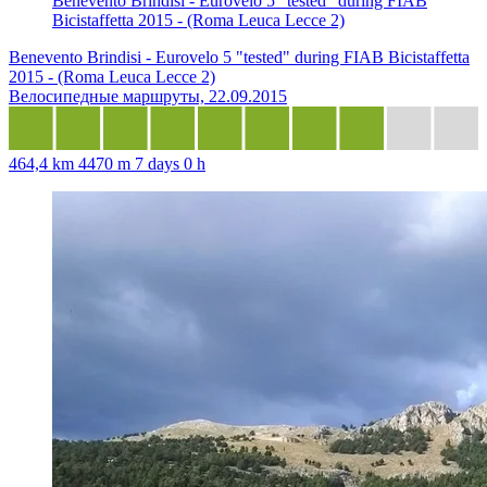
Benevento Brindisi - Eurovelo 5 "tested" during FIAB
Bicistaffetta 2015 - (Roma Leuca Lecce 2)
Benevento Brindisi - Eurovelo 5 "tested" during FIAB Bicistaffetta
2015 - (Roma Leuca Lecce 2)
Велосипедные маршруты, 22.09.2015
464,4 km
4470 m
7 days 0 h