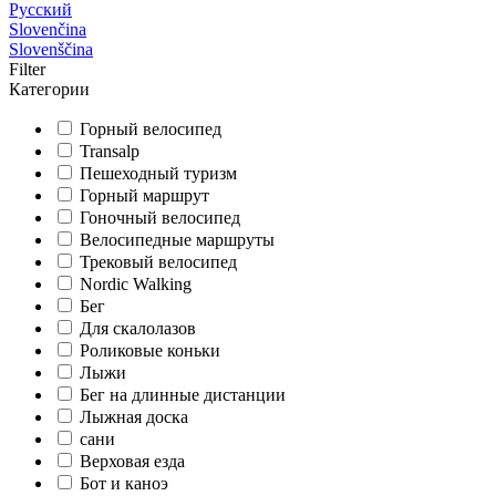
Русский
Slovenčina
Slovenščina
Filter
Категории
Горный велосипед
Transalp
Пешеходный туризм
Горный маршрут
Гоночный велосипед
Велосипедные маршруты
Трековый велосипед
Nordic Walking
Бег
Для скалолазов
Роликовые коньки
Лыжи
Бег на длинные дистанции
Лыжная доска
сани
Верховая езда
Бот и каноэ