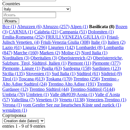
Countries
Все
(1)
Abruzzen (6)
Abruzzo (257)
Alpen (1)
Basilicata (8)
Bozen
(3)
CARNIA (1)
Calabria (21)
Campania (51)
Dolomiten (1)
Emilia-Romagna (252)
FRIULI VENEZIA GIULIA (1)
Friaul-
Julisch Venetien. (4)
Friuli-Venezia Giulia (308)
Italie (1)
Italien (2)
Lazio (61)
Liguria (296)
Ligurien (142)
Lombardei (8)
Lombardia
(847)
Marche (160)
Marken (2)
Molise (2)
Nord Italia (1)
Norditalien (3)
Oberitalien (3)
Oberösterreich (2)
Oberösterreiche,
Salzburg, Tirol, Südtirol, Italien (1)
Piemont (11)
Piemonte (377)
Piemonte, Ligure (1)
Puglia (63)
Sardegna (158)
Sardinien (123)
Sicilia (135)
Slovenien (1)
Sud Italia (1)
Südtirol (61)
Südtriol (9)
Tirol (1)
Toscana (613)
Toskana (170)
Trentino (256)
Trentino -
Alto Adige Sudtirol (24)
Trentino Alto Adige (191)
Trentino
Gardasee (12)
Trentino Südtirol (44)
Trentino-Südtirol (5144)
Umbria (70)
Umbrien (1)
Valle d&#039;Aosta (1)
Valle d´Aosta
(57)
Valtellina (7)
Venetien (3)
Veneto (1138)
Venezien-Trentino (1)
Verona (1)
vom Genfer See zur ligurischen Küste und zurück (1)
westalpen (1)
Сортировка
entries 1 - 9 of 9 entries