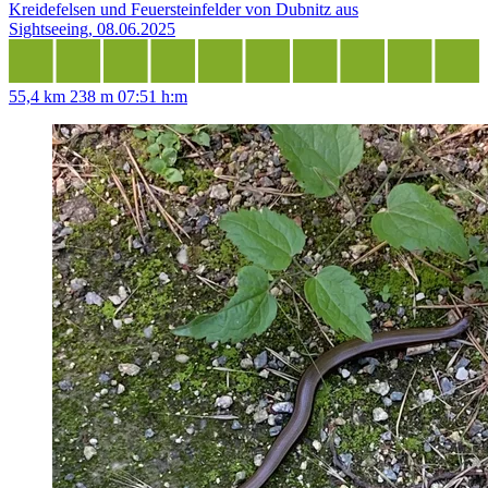
Kreidefelsen und Feuersteinfelder von Dubnitz aus
Sightseeing, 08.06.2025
55,4 km
238 m
07:51 h:m