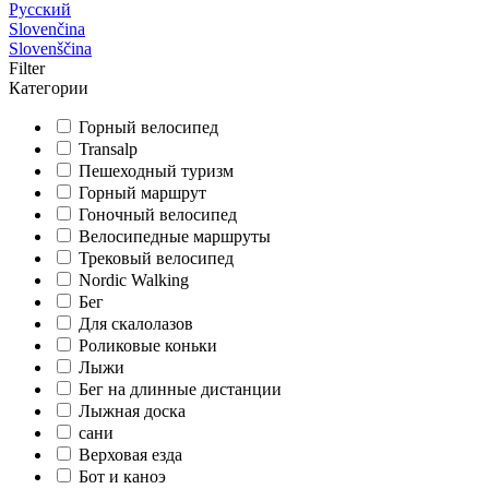
Русский
Slovenčina
Slovenščina
Filter
Категории
Горный велосипед
Transalp
Пешеходный туризм
Горный маршрут
Гоночный велосипед
Велосипедные маршруты
Трековый велосипед
Nordic Walking
Бег
Для скалолазов
Роликовые коньки
Лыжи
Бег на длинные дистанции
Лыжная доска
сани
Верховая езда
Бот и каноэ