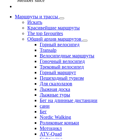
Member since
Маршруты и трассы
Искать
Красивейшие маршруты
The top favourites
Общий архив маршрутов
Горный велосипед
Transalp
Велосипедные маршруты
Гоночный велосипед
Трековый велосипед
Горный маршрут
Пешеходный туризм
Для скалолазов
Лыжная доска
Лыжные туры
Бег на длинные дистанции
сани
Бег
Nordic Walking
Роликовые коньки
Мотоцикл
ATV-Quad