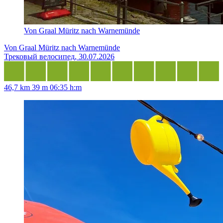
Von Graal Müritz nach Warnemünde
Von Graal Müritz nach Warnemünde
Трековый велосипед, 30.07.2026
46,7 km
39 m
06:35 h:m