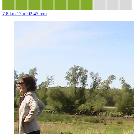
7,8 km
17 m
02:45 h:m