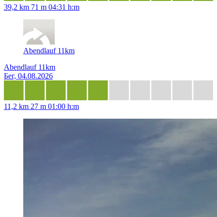
39,2 km
71 m
04:31 h:m
Abendlauf 11km
Abendlauf 11km
Бег, 04.08.2026
11,2 km
27 m
01:00 h:m