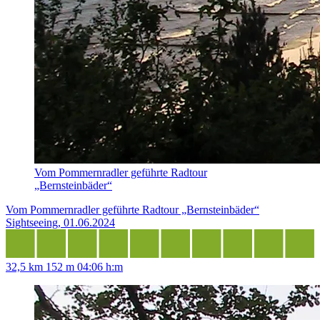
Vom Pommernradler geführte Radtour
„Bernsteinbäder“
Vom Pommernradler geführte Radtour „Bernsteinbäder“
Sightseeing, 01.06.2024
32,5 km
152 m
04:06 h:m