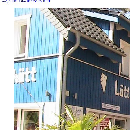
42,3 km
144 m
05:26 h:m