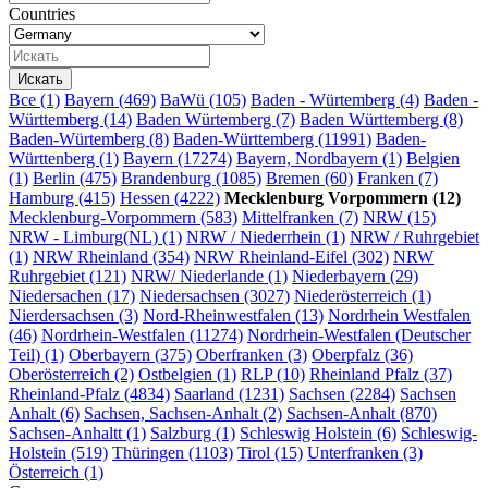
Countries
Все
(1)
Bayern (469)
BaWü (105)
Baden - Würtemberg (4)
Baden -
Württemberg (14)
Baden Würtemberg (7)
Baden Württemberg (8)
Baden-Würtemberg (8)
Baden-Württemberg (11991)
Baden-
Württenberg (1)
Bayern (17274)
Bayern, Nordbayern (1)
Belgien
(1)
Berlin (475)
Brandenburg (1085)
Bremen (60)
Franken (7)
Hamburg (415)
Hessen (4222)
Mecklenburg Vorpommern (12)
Mecklenburg-Vorpommern (583)
Mittelfranken (7)
NRW (15)
NRW - Limburg(NL) (1)
NRW / Niederrhein (1)
NRW / Ruhrgebiet
(1)
NRW Rheinland (354)
NRW Rheinland-Eifel (302)
NRW
Ruhrgebiet (121)
NRW/ Niederlande (1)
Niederbayern (29)
Niedersachen (17)
Niedersachsen (3027)
Niederösterreich (1)
Nierdersachsen (3)
Nord-Rheinwestfalen (13)
Nordrhein Westfalen
(46)
Nordrhein-Westfalen (11274)
Nordrhein-Westfalen (Deutscher
Teil) (1)
Oberbayern (375)
Oberfranken (3)
Oberpfalz (36)
Oberösterreich (2)
Ostbelgien (1)
RLP (10)
Rheinland Pfalz (37)
Rheinland-Pfalz (4834)
Saarland (1231)
Sachsen (2284)
Sachsen
Anhalt (6)
Sachsen, Sachsen-Anhalt (2)
Sachsen-Anhalt (870)
Sachsen-Anhaltt (1)
Salzburg (1)
Schleswig Holstein (6)
Schleswig-
Holstein (519)
Thüringen (1103)
Tirol (15)
Unterfranken (3)
Österreich (1)