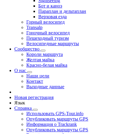
Sightseeing
Бот и каноэ
Параплан и дельтаплан
Верховая езда
Горный велосипед
Transalp
Гоночный велосипед
Пешеходный туризм
Велосипедные маршруты
Сообщество
Короли маршрута
Желтая майка
Красно-белая майка
О нас
Наши цели
Контакт
Выходные данные
Новая регистрация
Язык
Справка
Использовать GPS-Tour.info
Опубликовать маршруты GPS
Информация о Trackrank
Опубликовать маршруты GPS