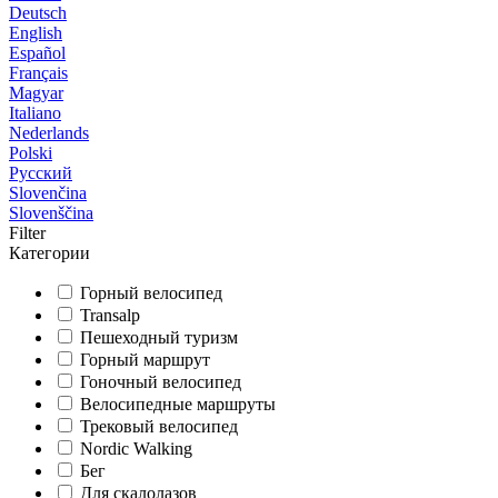
Deutsch
English
Español
Français
Magyar
Italiano
Nederlands
Polski
Русский
Slovenčina
Slovenščina
Filter
Категории
Горный велосипед
Transalp
Пешеходный туризм
Горный маршрут
Гоночный велосипед
Велосипедные маршруты
Трековый велосипед
Nordic Walking
Бег
Для скалолазов