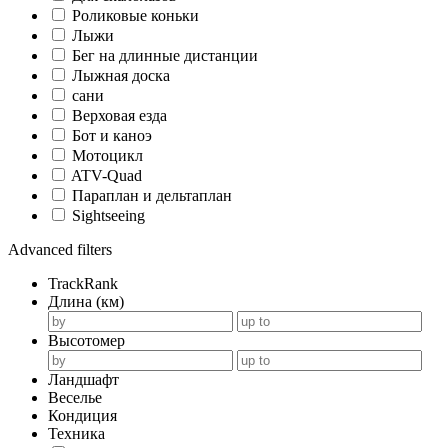
Роликовые коньки
Лыжи
Бег на длинные дистанции
Лыжная доска
сани
Верховая езда
Бот и каноэ
Мотоцикл
ATV-Quad
Параплан и дельтаплан
Sightseeing
Advanced filters
TrackRank
Длина (км)
Высотомер
Ландшафт
Веселье
Кондиция
Техника