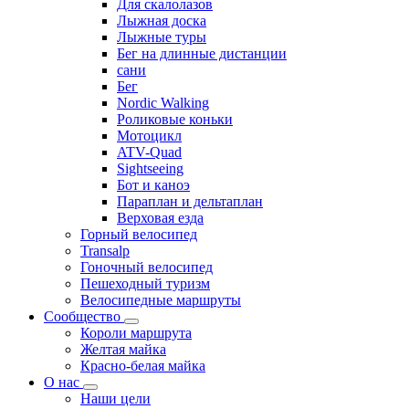
Для скалолазов
Лыжная доска
Лыжные туры
Бег на длинные дистанции
сани
Бег
Nordic Walking
Роликовые коньки
Мотоцикл
ATV-Quad
Sightseeing
Бот и каноэ
Параплан и дельтаплан
Верховая езда
Горный велосипед
Transalp
Гоночный велосипед
Пешеходный туризм
Велосипедные маршруты
Сообщество
Короли маршрута
Желтая майка
Красно-белая майка
О нас
Наши цели