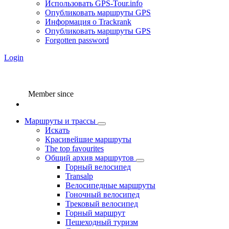
Использовать GPS-Tour.info
Опубликовать маршруты GPS
Информация о Trackrank
Опубликовать маршруты GPS
Forgotten password
Login
Member since
Маршруты и трассы
Искать
Красивейшие маршруты
The top favourites
Общий архив маршрутов
Горный велосипед
Transalp
Велосипедные маршруты
Гоночный велосипед
Трековый велосипед
Горный маршрут
Пешеходный туризм