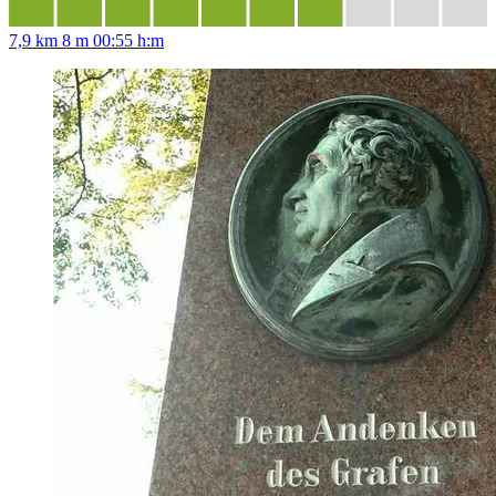
7,9 km
8 m
00:55 h:m