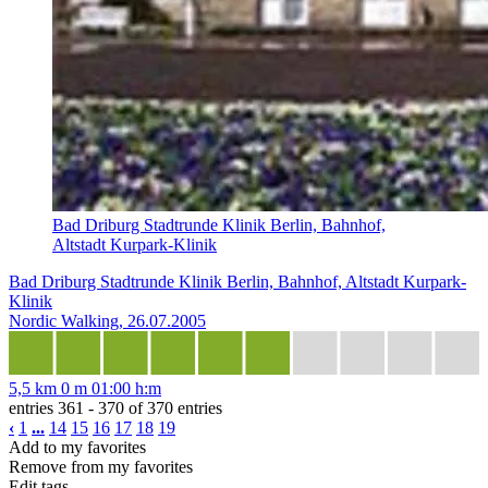
Bad Driburg Stadtrunde Klinik Berlin, Bahnhof,
Altstadt Kurpark-Klinik
Bad Driburg Stadtrunde Klinik Berlin, Bahnhof, Altstadt Kurpark-
Klinik
Nordic Walking, 26.07.2005
5,5 km
0 m
01:00 h:m
entries 361 - 370 of 370 entries
‹
1
...
14
15
16
17
18
19
Add to my favorites
Remove from my favorites
Edit tags