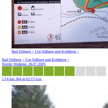
Bad Driburg > Um Sülburg und Kohlberg <
Bad Driburg > Um Sülburg und Kohlberg <
Nordic Walking, 26.07.2005
13,8 km
364 m
02:15 h:m