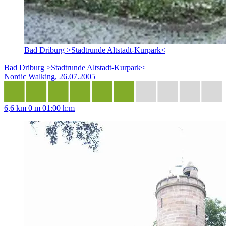
Bad Driburg >Stadtrunde Altstadt-Kurpark<
Bad Driburg >Stadtrunde Altstadt-Kurpark<
Nordic Walking, 26.07.2005
6,6 km
0 m
01:00 h:m