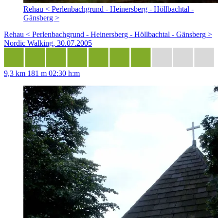
Rehau < Perlenbachgrund - Heinersberg - Höllbachtal -
Gänsberg >
Rehau < Perlenbachgrund - Heinersberg - Höllbachtal - Gänsberg >
Nordic Walking, 30.07.2005
9,3 km
181 m
02:30 h:m