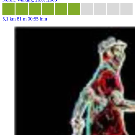
5,1 km
81 m
00:55 h:m