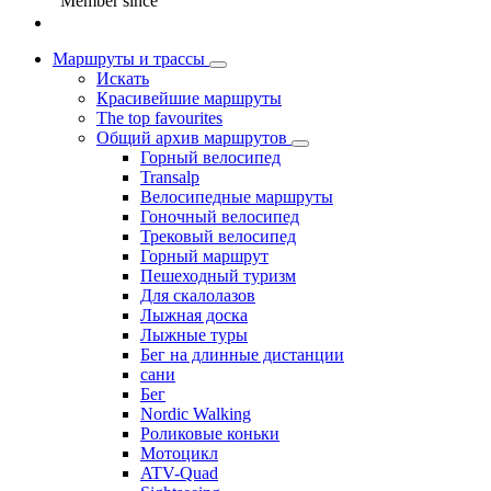
Member since
Маршруты и трассы
Искать
Красивейшие маршруты
The top favourites
Общий архив маршрутов
Горный велосипед
Transalp
Велосипедные маршруты
Гоночный велосипед
Трековый велосипед
Горный маршрут
Пешеходный туризм
Для скалолазов
Лыжная доска
Лыжные туры
Бег на длинные дистанции
сани
Бег
Nordic Walking
Роликовые коньки
Мотоцикл
ATV-Quad