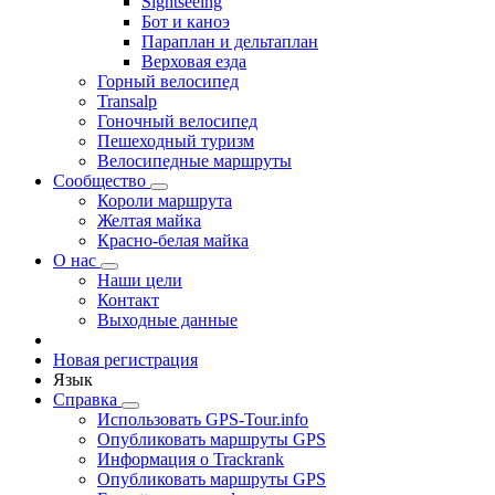
Sightseeing
Бот и каноэ
Параплан и дельтаплан
Верховая езда
Горный велосипед
Transalp
Гоночный велосипед
Пешеходный туризм
Велосипедные маршруты
Сообщество
Короли маршрута
Желтая майка
Красно-белая майка
О нас
Наши цели
Контакт
Выходные данные
Новая регистрация
Язык
Справка
Использовать GPS-Tour.info
Опубликовать маршруты GPS
Информация о Trackrank
Опубликовать маршруты GPS