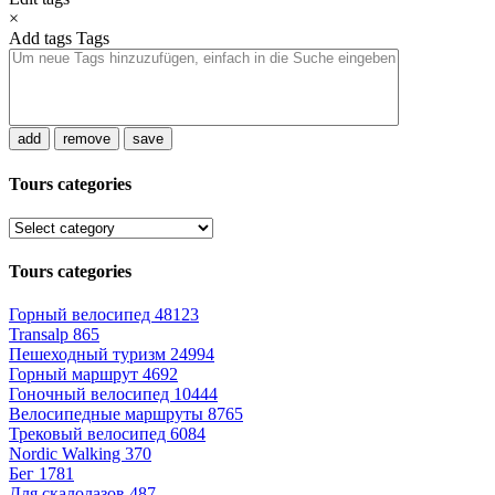
×
Add tags
Tags
add
remove
save
Tours categories
Tours categories
Горный велосипед
48123
Transalp
865
Пешеходный туризм
24994
Горный маршрут
4692
Гоночный велосипед
10444
Велосипедные маршруты
8765
Трековый велосипед
6084
Nordic Walking
370
Бег
1781
Для скалолазов
487