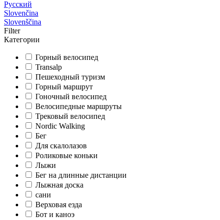
Русский
Slovenčina
Slovenščina
Filter
Категории
Горный велосипед
Transalp
Пешеходный туризм
Горный маршрут
Гоночный велосипед
Велосипедные маршруты
Трековый велосипед
Nordic Walking
Бег
Для скалолазов
Роликовые коньки
Лыжи
Бег на длинные дистанции
Лыжная доска
сани
Верховая езда
Бот и каноэ