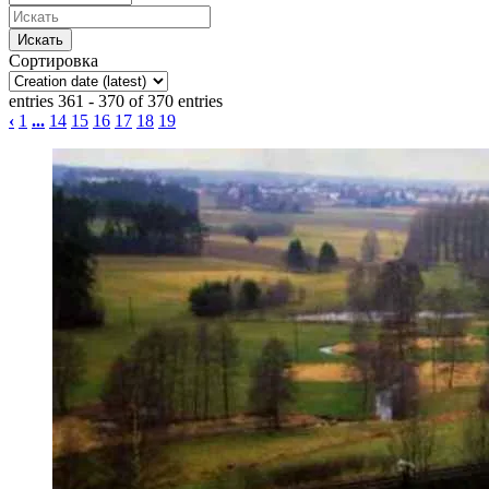
Сортировка
entries 361 - 370 of 370 entries
‹
1
...
14
15
16
17
18
19