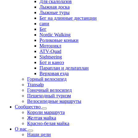
Для скалолазов
Лыжная доска
Лыжные туры
Бег на длинные дистанции
сани
Бег
Nordic Walking
Роликовые коньки
Мотоцикл
ATV-Quad
Sightseeing
Бот и каноэ
Параплан и дельтаплан
Верховая езда
Горный велосипед
Transalp
Гоночный велосипед
Пешеходный туризм
Велосипедные маршруты
Сообщество
Короли маршрута
Желтая майка
Красно-белая майка
О нас
Наши цели