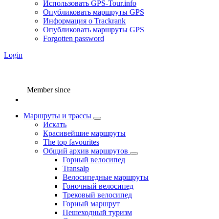
Использовать GPS-Tour.info
Опубликовать маршруты GPS
Информация о Trackrank
Опубликовать маршруты GPS
Forgotten password
Login
Member since
Маршруты и трассы
Искать
Красивейшие маршруты
The top favourites
Общий архив маршрутов
Горный велосипед
Transalp
Велосипедные маршруты
Гоночный велосипед
Трековый велосипед
Горный маршрут
Пешеходный туризм