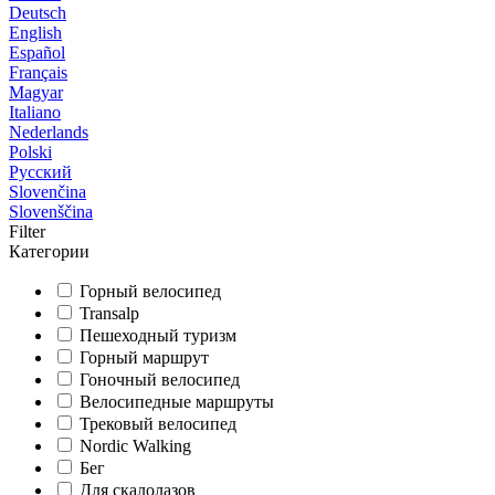
Deutsch
English
Español
Français
Magyar
Italiano
Nederlands
Polski
Русский
Slovenčina
Slovenščina
Filter
Категории
Горный велосипед
Transalp
Пешеходный туризм
Горный маршрут
Гоночный велосипед
Велосипедные маршруты
Трековый велосипед
Nordic Walking
Бег
Для скалолазов