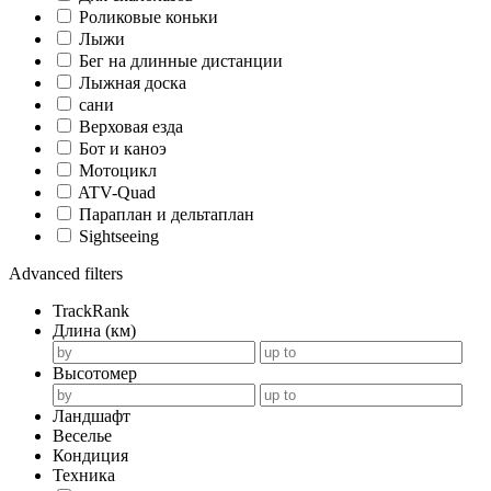
Роликовые коньки
Лыжи
Бег на длинные дистанции
Лыжная доска
сани
Верховая езда
Бот и каноэ
Мотоцикл
ATV-Quad
Параплан и дельтаплан
Sightseeing
Advanced filters
TrackRank
Длина (км)
Высотомер
Ландшафт
Веселье
Кондиция
Техника