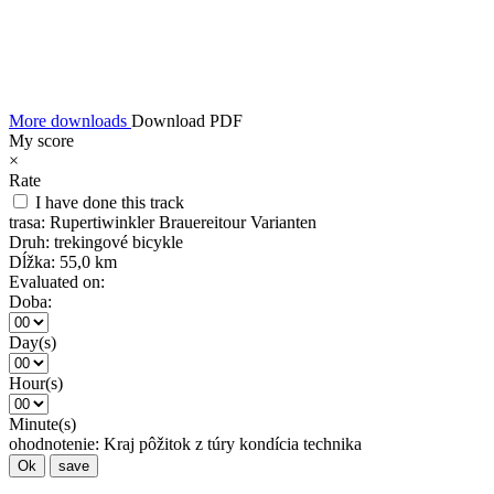
More downloads
Download PDF
My score
×
Rate
I have done this track
trasa:
Rupertiwinkler Brauereitour Varianten
Druh:
trekingové bicykle
Dĺžka:
55,0 km
Evaluated on:
Doba:
Day(s)
Hour(s)
Minute(s)
ohodnotenie:
Kraj
pôžitok z túry
kondícia
technika
Ok
save