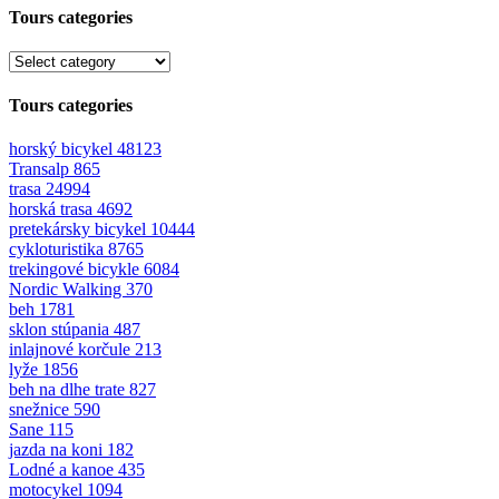
Tours categories
Tours categories
horský bicykel
48123
Transalp
865
trasa
24994
horská trasa
4692
pretekársky bicykel
10444
cykloturistika
8765
trekingové bicykle
6084
Nordic Walking
370
beh
1781
sklon stúpania
487
inlajnové korčule
213
lyže
1856
beh na dlhe trate
827
snežnice
590
Sane
115
jazda na koni
182
Lodné a kanoe
435
motocykel
1094