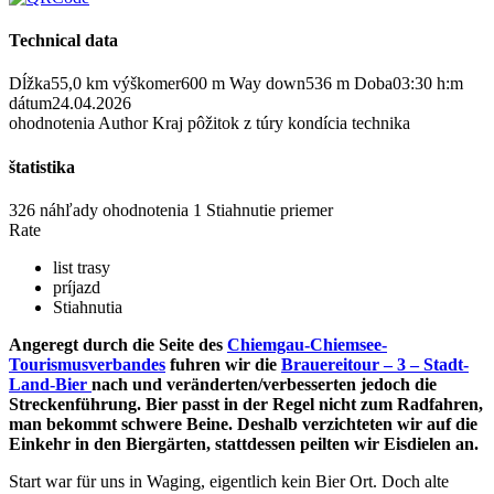
Technical data
Dĺžka
55,0 km
výškomer
600 m
Way down
536 m
Doba
03:30 h:m
dátum
24.04.2026
ohodnotenia
Author
Kraj
pôžitok z túry
kondícia
technika
štatistika
326 náhľady
ohodnotenia
1 Stiahnutie
priemer
Rate
list trasy
príjazd
Stiahnutia
Angeregt durch die Seite des
Chiemgau-Chiemsee-
Tourismusverbandes
fuhren wir die
Brauereitour – 3 – Stadt-
Land-Bier
nach und veränderten/verbesserten jedoch die
Streckenführung. Bier passt in der Regel nicht zum Radfahren,
man bekommt schwere Beine. Deshalb verzichteten wir auf die
Einkehr in den Biergärten, stattdessen peilten wir Eisdielen an.
Start war für uns in Waging, eigentlich kein Bier Ort. Doch alte