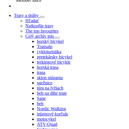
Member since
Trasy a dráhy
Hľadať
Najkrajšie trasy
The top favourites
Celý archív trás
horský bicykel
Transalp
cykloturistika
pretekársky bicykel
trekingové bicykle
horská trasa
trasa
sklon stúpania
snežnice
túra na lyžiach
beh na dlhe trate
Sane
beh
Nordic Walking
inlajnové korčule
motocykel
ATV-Quad