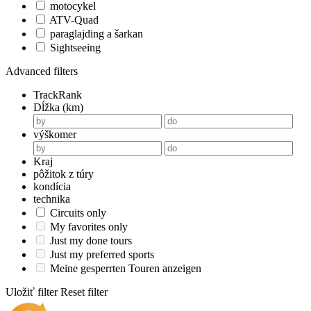
motocykel
ATV-Quad
paraglajding a šarkan
Sightseeing
Advanced filters
TrackRank
Dĺžka (km)
výškomer
Kraj
pôžitok z túry
kondícia
technika
Circuits only
My favorites only
Just my done tours
Just my preferred sports
Meine gesperrten Touren anzeigen
Uložiť filter
Reset filter