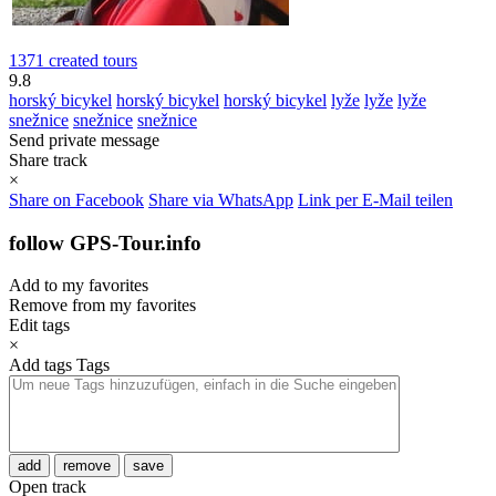
1371 created tours
9.8
horský bicykel
horský bicykel
horský bicykel
lyže
lyže
lyže
snežnice
snežnice
snežnice
Send private message
Share track
×
Share on Facebook
Share via WhatsApp
Link per E-Mail teilen
follow GPS-Tour.info
Add to my favorites
Remove from my favorites
Edit tags
×
Add tags
Tags
add
remove
save
Open track