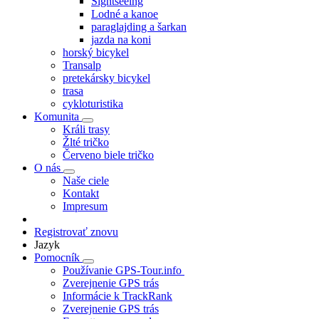
Sightseeing
Lodné a kanoe
paraglajding a šarkan
jazda na koni
horský bicykel
Transalp
pretekársky bicykel
trasa
cykloturistika
Komunita
Králi trasy
Žlté tričko
Červeno biele tričko
O nás
Naše ciele
Kontakt
Impresum
Registrovať znovu
Jazyk
Pomocník
Používanie GPS-Tour.info
Zverejnenie GPS trás
Informácie k TrackRank
Zverejnenie GPS trás