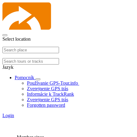
Select location
Jazyk
Pomocník
Používanie GPS-Tour.info
Zverejnenie GPS trás
Informácie k TrackRank
Zverejnenie GPS trás
Forgotten password
Login