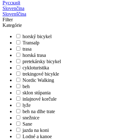
Русский
Slovenčina
Slovenščina
Filter
Kategórie
horský bicykel
Transalp
trasa
horská trasa
pretekársky bicykel
cykloturistika
trekingové bicykle
Nordic Walking
beh
sklon stúpania
inlajnové korčule
lyže
beh na dlhe trate
snežnice
Sane
jazda na koni
Lodné a kanoe