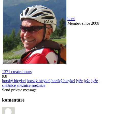
herzi
Member since 2008
1371 created tours
9.8
horský bicykel
horský bicykel
horský bicykel
lyže
lyže
lyže
snežnice
snežnice
snežnice
Send private message
komentáre