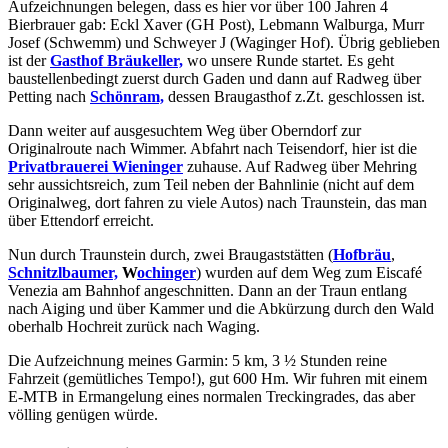
Aufzeichnungen belegen, dass es hier vor über 100 Jahren 4
Bierbrauer gab: Eckl Xaver (GH Post), Lebmann Walburga, Murr
Josef (Schwemm) und Schweyer J (Waginger Hof). Übrig geblieben
ist der
Gasthof Bräukeller,
wo unsere Runde startet. Es geht
baustellenbedingt zuerst durch Gaden und dann auf Radweg über
Petting nach
Schönram,
dessen Braugasthof z.Zt. geschlossen ist.
Dann weiter auf ausgesuchtem Weg über Oberndorf zur
Originalroute nach Wimmer. Abfahrt nach Teisendorf, hier ist die
Privatbrauerei Wieninger
zuhause. Auf Radweg über Mehring
sehr aussichtsreich, zum Teil neben der Bahnlinie (nicht auf dem
Originalweg, dort fahren zu viele Autos) nach Traunstein, das man
über Ettendorf erreicht.
Nun durch Traunstein durch, zwei Braugaststätten (
Hofbräu
,
Schnitzlbaumer,
W
ochinger
) wurden auf dem Weg zum Eiscafé
Venezia am Bahnhof angeschnitten. Dann an der Traun entlang
nach Aiging und über Kammer und die Abkürzung durch den Wald
oberhalb Hochreit zurück nach Waging.
Die Aufzeichnung meines Garmin: 5 km, 3 ½ Stunden reine
Fahrzeit (gemütliches Tempo!), gut 600 Hm. Wir fuhren mit einem
E-MTB in Ermangelung eines normalen Treckingrades, das aber
völling genügen würde.