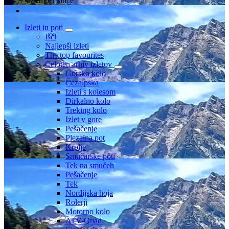
Member since
Izleti in poti
Išči
Najlepši izleti
The top favourites
Celoten arhiv izletov
Gorsko kolo
Čezalpska
Izleti s kolesom
Dirkalno kolo
Treking kolo
Izlet v gore
Pešačenje
Plezalna pot
Krplje
Smučarske poti
Tek na smučeh
Pešačenje
Tek
Nordijska hoja
Rolerji
Motorno kolo
ATV-Quad