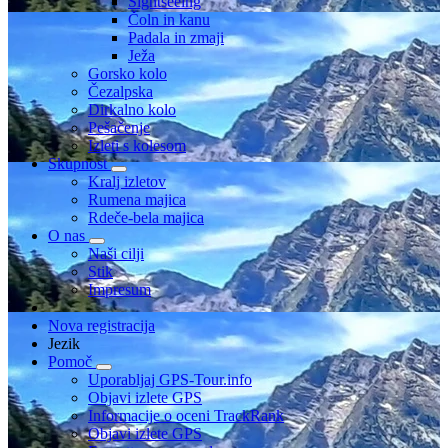
Sightseeing
Čoln in kanu
Padala in zmaji
Ježa
Gorsko kolo
Čezalpska
Dirkalno kolo
Pešačenje
Izleti s kolesom
Skupnost
Kralj izletov
Rumena majica
Rdeče-bela majica
O nas
Naši cilji
Stik
Impresum
Nova registracija
Jezik
Pomoč
Uporabljaj GPS-Tour.info
Objavi izlete GPS
Informacije o oceni TrackRank
Objavi izlete GPS