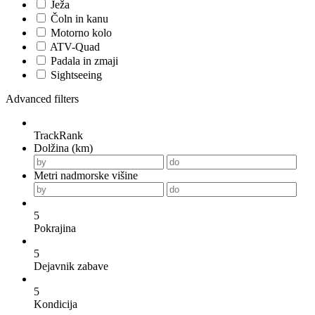
Ježa
Čoln in kanu
Motorno kolo
ATV-Quad
Padala in zmaji
Sightseeing
Advanced filters
TrackRank
Dolžina (km)
Metri nadmorske višine
5
Pokrajina
5
Dejavnik zabave
5
Kondicija