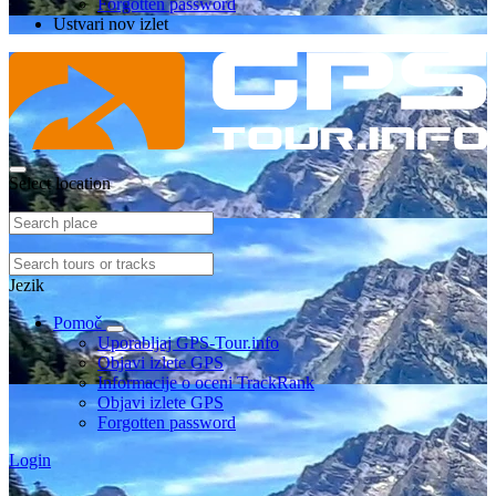
Forgotten password
Ustvari nov izlet
Select location
Jezik
Pomoč
Uporabljaj GPS-Tour.info
Objavi izlete GPS
Informacije o oceni TrackRank
Objavi izlete GPS
Forgotten password
Login