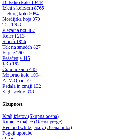
Dirkalno kolo
10444
Izleti s kolesom
8765
Treking kolo
6084
Nordijska hoja
370
Tek
1783
Plezalna pot
487
Rolerji
213
Smuči
1856
Tek na smučeh
827
Krplje
590
Pešačenje
115
Ježa
182
Čoln in kanu
435
Motorno kolo
1094
ATV-Quad
59
Padala in zmaji
132
Sightseeing
398
Skupnost
Kralj izletov (Skupna ocena)
Rumene majice (Ocena proge)
Red and white jersey (Ocena hriba)
Pogoji uporabe
O nas