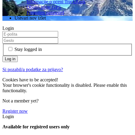
Informacije o oceni TrackRank
Objavi izlete GPS
Forgotten password
Ustvari nov izlet
Login
Stay logged in
Si pozabil/a podatke za prijavo?
Cookies have to be accepted!
Your browser's cookie functionality is disabled. Please enable this
functionality.
Not a member yet?
Register now
Login
Available for registred users only