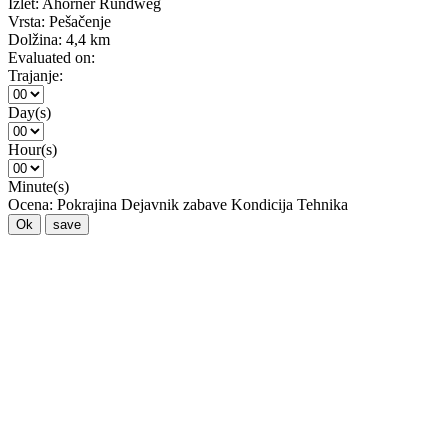
Izlet:
Ahorner Rundweg
Vrsta:
Pešačenje
Dolžina:
4,4 km
Evaluated on:
Trajanje:
Day(s)
Hour(s)
Minute(s)
Ocena:
Pokrajina
Dejavnik zabave
Kondicija
Tehnika
Ok
save