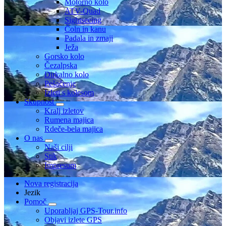
Motorno kolo
ATV-Quad
Sightseeing
Čoln in kanu
Padala in zmaji
Ježa
Gorsko kolo
Čezalpska
Dirkalno kolo
Pešačenje
Izleti s kolesom
Skupnost
Kralj izletov
Rumena majica
Rdeče-bela majica
O nas
Naši cilji
Stik
Impresum
Nova registracija
Jezik
Pomoč
Uporabljaj GPS-Tour.info
Objavi izlete GPS