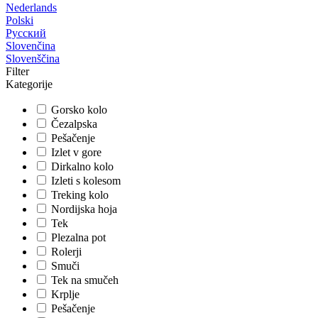
Nederlands
Polski
Русский
Slovenčina
Slovenščina
Filter
Kategorije
Gorsko kolo
Čezalpska
Pešačenje
Izlet v gore
Dirkalno kolo
Izleti s kolesom
Treking kolo
Nordijska hoja
Tek
Plezalna pot
Rolerji
Smuči
Tek na smučeh
Krplje
Pešačenje