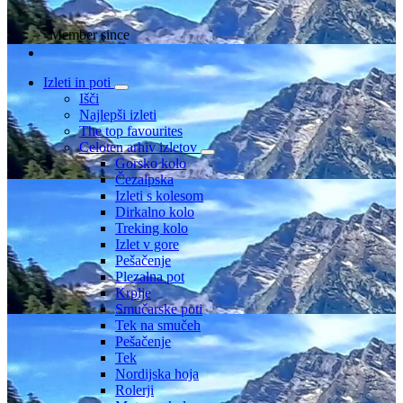
Member since
Izleti in poti
Išči
Najlepši izleti
The top favourites
Celoten arhiv izletov
Gorsko kolo
Čezalpska
Izleti s kolesom
Dirkalno kolo
Treking kolo
Izlet v gore
Pešačenje
Plezalna pot
Krplje
Smučarske poti
Tek na smučeh
Pešačenje
Tek
Nordijska hoja
Rolerji