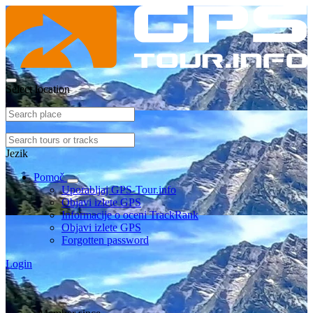
Select location
Jezik
Pomoč
Uporabljaj GPS-Tour.info
Objavi izlete GPS
Informacije o oceni TrackRank
Objavi izlete GPS
Forgotten password
Login