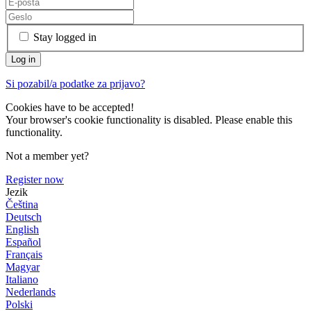
Stay logged in
Si pozabil/a podatke za prijavo?
Cookies have to be accepted!
Your browser's cookie functionality is disabled. Please enable this
functionality.
Not a member yet?
Register now
Jezik
Čeština
Deutsch
English
Español
Français
Magyar
Italiano
Nederlands
Polski