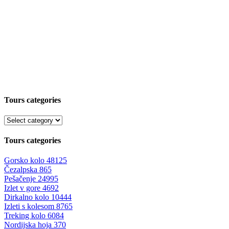
Tours categories
Tours categories
Gorsko kolo
48125
Čezalpska
865
Pešačenje
24995
Izlet v gore
4692
Dirkalno kolo
10444
Izleti s kolesom
8765
Treking kolo
6084
Nordijska hoja
370