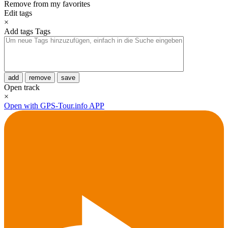
Remove from my favorites
Edit tags
×
Add tags
Tags
add
remove
save
Open track
×
Open with GPS-Tour.info APP