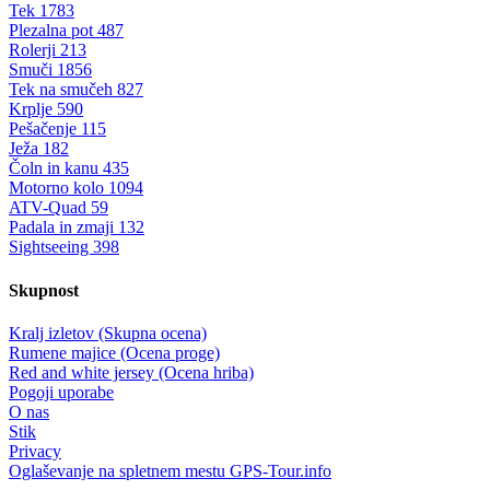
Tek
1783
Plezalna pot
487
Rolerji
213
Smuči
1856
Tek na smučeh
827
Krplje
590
Pešačenje
115
Ježa
182
Čoln in kanu
435
Motorno kolo
1094
ATV-Quad
59
Padala in zmaji
132
Sightseeing
398
Skupnost
Kralj izletov (Skupna ocena)
Rumene majice (Ocena proge)
Red and white jersey (Ocena hriba)
Pogoji uporabe
O nas
Stik
Privacy
Oglaševanje na spletnem mestu GPS-Tour.info