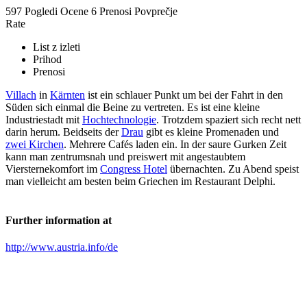
597 Pogledi
Ocene
6 Prenosi
Povprečje
Rate
List z izleti
Prihod
Prenosi
Villach
in
Kärnten
ist ein schlauer Punkt um bei der Fahrt in den
Süden sich einmal die Beine zu vertreten. Es ist eine kleine
Industriestadt mit
Hochtechnologie
. Trotzdem spaziert sich recht nett
darin herum. Beidseits der
Drau
gibt es kleine Promenaden und
zwei Kirchen
. Mehrere Cafés laden ein. In der saure Gurken Zeit
kann man zentrumsnah und preiswert mit angestaubtem
Viersternekomfort im
Congress Hotel
übernachten. Zu Abend speist
man vielleicht am besten beim Griechen im Restaurant Delphi.
Further information at
http://www.austria.info/de