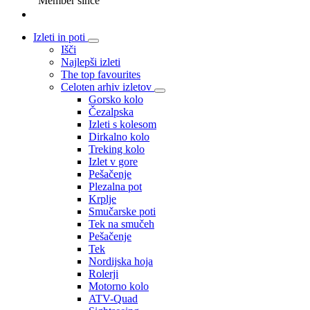
Member since
Izleti in poti
Išči
Najlepši izleti
The top favourites
Celoten arhiv izletov
Gorsko kolo
Čezalpska
Izleti s kolesom
Dirkalno kolo
Treking kolo
Izlet v gore
Pešačenje
Plezalna pot
Krplje
Smučarske poti
Tek na smučeh
Pešačenje
Tek
Nordijska hoja
Rolerji
Motorno kolo
ATV-Quad