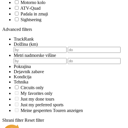
Motorno kolo
ATV-Quad
Padala in zmaji
Sightseeing
Advanced filters
TrackRank
Dolžina (km)
Metri nadmorske višine
Pokrajina
Dejavnik zabave
Kondicija
Tehnika
Circuits only
My favorites only
Just my done tours
Just my preferred sports
Meine gesperrten Touren anzeigen
Shrani filter
Reset filter