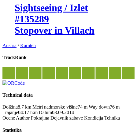
Sightseeing / Izlet
#135289
Stopover in Villach
Austria
/
Kärnten
TrackRank
Technical data
Dolžina
8,7 km
Metri nadmorske višine
74 m
Way down
76 m
Trajanje
04:17 h:m
Datum
03.09.2014
Ocene
Author
Pokrajina
Dejavnik zabave
Kondicija
Tehnika
Statistika