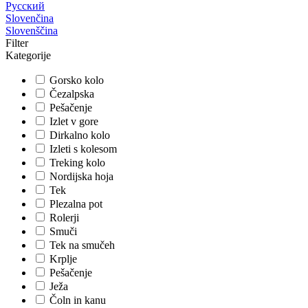
Русский
Slovenčina
Slovenščina
Filter
Kategorije
Gorsko kolo
Čezalpska
Pešačenje
Izlet v gore
Dirkalno kolo
Izleti s kolesom
Treking kolo
Nordijska hoja
Tek
Plezalna pot
Rolerji
Smuči
Tek na smučeh
Krplje
Pešačenje
Ježa
Čoln in kanu