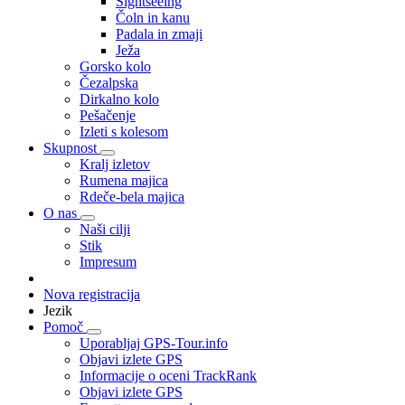
Sightseeing
Čoln in kanu
Padala in zmaji
Ježa
Gorsko kolo
Čezalpska
Dirkalno kolo
Pešačenje
Izleti s kolesom
Skupnost
Kralj izletov
Rumena majica
Rdeče-bela majica
O nas
Naši cilji
Stik
Impresum
Nova registracija
Jezik
Pomoč
Uporabljaj GPS-Tour.info
Objavi izlete GPS
Informacije o oceni TrackRank
Objavi izlete GPS