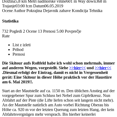
Dolžina
5,8 km
Metri nadmorske višine
601 m
Way down
368 m
Trajanje
03:00 h:m
Datum
06.05.2019
Ocene
Author
Pokrajina
Dejavnik zabave
Kondicija
Tehnika
Statistika
732 Pogledi
2
Ocene
13 Prenosi
5.00
Povprečje
Rate
List z izleti
Prihod
Prenosi
Die Skitour aufs Roßfeld habe ich wohl schon mehrmals, immer
auf anderen Wegen, vorgestellt. Siehe
>>hier<<
und
>>hier<<
.Diesmal erfolgt der Eintrag, damit es nicht in Vergessenheit
gerät: Eine Skitour in dieser Höhe praktisch vor der Haustüre
am 6. Mai 2019!!.
Start an der Mautstelle auf ca. 1150 m. Den üblichen Anstieg auf der
vorgegebener Spur zum Schluss bei Nebel zum Gipfelkreuz. Nun
Abfahrt auf der Piste (die Lifte liefen schon seit langem nicht mehr).
An der Mautstelle natürlich am Auto vorbei Richtung Oberau bis
Höhe ca. 920 m vor der letzten Querung zum letzten Hang, der kein
Abfahrtsvergnügen mehr versprach. Bis hierher keinerlei