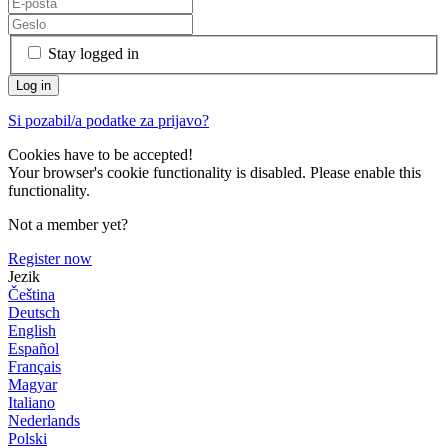
Stay logged in
Si pozabil/a podatke za prijavo?
Cookies have to be accepted!
Your browser's cookie functionality is disabled. Please enable this
functionality.
Not a member yet?
Register now
Jezik
Čeština
Deutsch
English
Español
Français
Magyar
Italiano
Nederlands
Polski