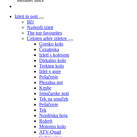
Member since
Izleti in poti
Išči
Najlepši izleti
The top favourites
Celoten arhiv izletov
Gorsko kolo
Čezalpska
Izleti s kolesom
Dirkalno kolo
Treking kolo
Izlet v gore
Pešačenje
Plezalna pot
Krplje
Smučarske poti
Tek na smučeh
Pešačenje
Tek
Nordijska hoja
Rolerji
Motorno kolo
ATV-Quad