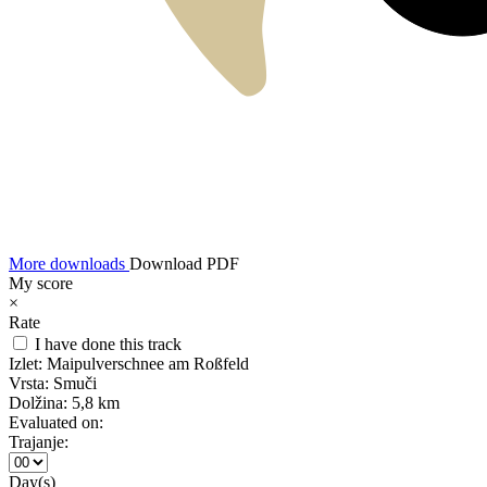
More downloads
Download PDF
My score
×
Rate
I have done this track
Izlet:
Maipulverschnee am Roßfeld
Vrsta:
Smuči
Dolžina:
5,8 km
Evaluated on:
Trajanje:
Day(s)