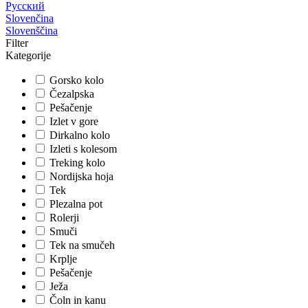
Русский
Slovenčina
Slovenščina
Filter
Kategorije
Gorsko kolo
Čezalpska
Pešačenje
Izlet v gore
Dirkalno kolo
Izleti s kolesom
Treking kolo
Nordijska hoja
Tek
Plezalna pot
Rolerji
Smuči
Tek na smučeh
Krplje
Pešačenje
Ježa
Čoln in kanu