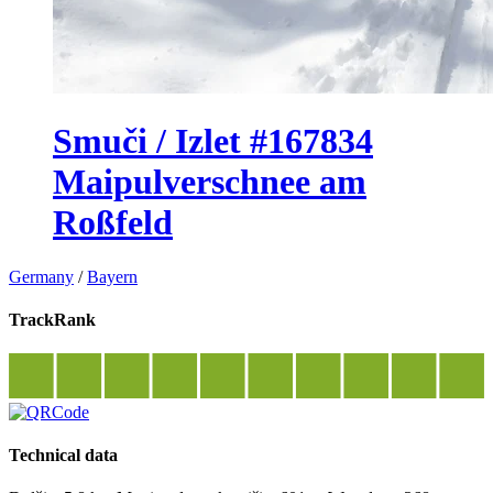
Smuči / Izlet #167834
Maipulverschnee am
Roßfeld
Germany
/
Bayern
TrackRank
Technical data