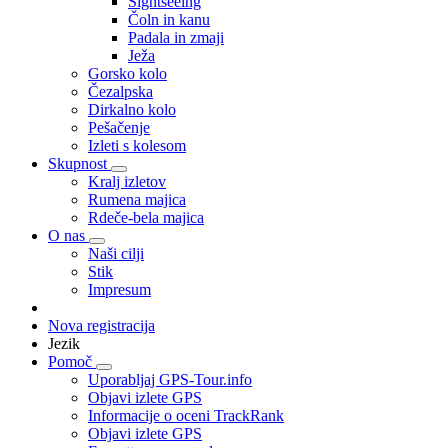
Sightseeing
Čoln in kanu
Padala in zmaji
Ježa
Gorsko kolo
Čezalpska
Dirkalno kolo
Pešačenje
Izleti s kolesom
Skupnost
Kralj izletov
Rumena majica
Rdeče-bela majica
O nas
Naši cilji
Stik
Impresum
Nova registracija
Jezik
Pomoč
Uporabljaj GPS-Tour.info
Objavi izlete GPS
Informacije o oceni TrackRank
Objavi izlete GPS