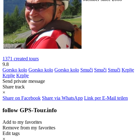
1371 created tours
9.8
Gorsko kolo
Gorsko kolo
Gorsko kolo
Smuči
Smuči
Smuči
Krplje
Krplje
Krplje
Send private message
Share track
×
Share on Facebook
Share via WhatsApp
Link per E-Mail teilen
follow GPS-Tour.info
Add to my favorites
Remove from my favorites
Edit tags
×