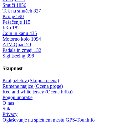
Smuči
1856
Tek na smučeh
827
Krplje
590
Pešačenje
115
Ježa
182
Čoln in kanu
435
Motorno kolo
1094
ATV-Quad
59
Padala in zmaji
132
Sightseeing
398
Skupnost
Kralj izletov (Skupna ocena)
Rumene majice (Ocena proge)
Red and white jersey (Ocena hriba)
Pogoji uporabe
O nas
Stik
Privacy
Oglaševanje na spletnem mestu GPS-Tour.info