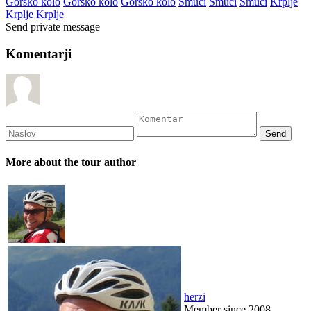
Gorsko kolo
Gorsko kolo
Gorsko kolo
Smuči
Smuči
Smuči
Krplje
Krplje
Krplje
Send private message
Komentarji
More about the tour author
herzi
Member since 2008