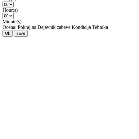
Hour(s)
Minute(s)
Ocena:
Pokrajina
Dejavnik zabave
Kondicija
Tehnika
Ok
save