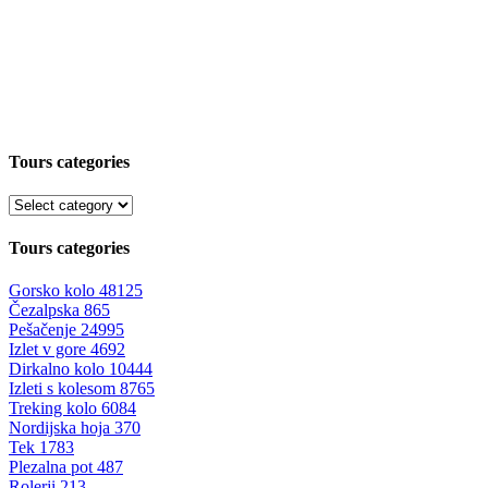
Tours categories
Tours categories
Gorsko kolo
48125
Čezalpska
865
Pešačenje
24995
Izlet v gore
4692
Dirkalno kolo
10444
Izleti s kolesom
8765
Treking kolo
6084
Nordijska hoja
370
Tek
1783
Plezalna pot
487
Rolerji
213