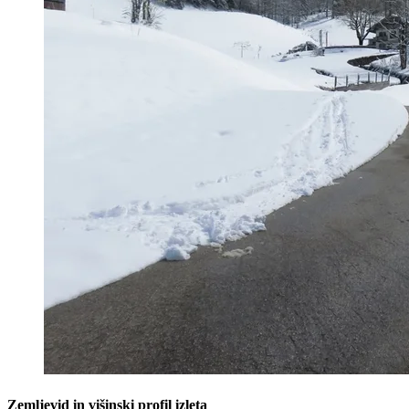
Zemljevid in višinski profil izleta