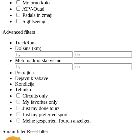
Motorno kolo
ATV-Quad
Padala in zmaji
Sightseeing
Advanced filters
TrackRank
Dolžina (km)
Metri nadmorske višine
Pokrajina
Dejavnik zabave
Kondicija
Tehnika
Circuits only
My favorites only
Just my done tours
Just my preferred sports
Meine gesperrten Touren anzeigen
Shrani filter
Reset filter