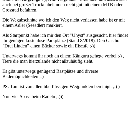
auch bei großer Trockenheit noch recht gut mit einem MTB oder
Crossrad befahren.
Die Wegabschnitte wo ich den Weg nicht verlassen habe ist er mit
einem Adler (Seeadler) markiert.
Als Startpunkt habe ich mir den Ort "Uhyst" ausgesucht, hier findet
ihr genügen kostenlose Parkplätze (Stand 8/2018). Den Gasthof
"Drei Linden" einen Bäcker sowie ein Eiscafe ;-))
Unterwegs kommt ihr noch an einem Känguru gehege vorbei ;-) ,
Tiere die man hierzulande nicht allzuhäufig sieht.
Es gibt unterwegs genügend Rastplätze und diverse
Bademöglichkeiten ;-)
PS: Tour ist von allen überflüssigen Wegpunkten bereinigt. ;-) )
Nun viel Spass beim Radeln ;-)))