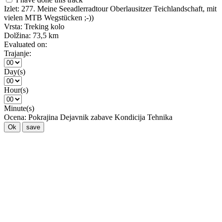
Izlet:
277. Meine Seeadlerradtour Oberlausitzer Teichlandschaft, mit
vielen MTB Wegstücken ;-))
Vrsta:
Treking kolo
Dolžina:
73,5 km
Evaluated on:
Trajanje:
Day(s)
Hour(s)
Minute(s)
Ocena:
Pokrajina
Dejavnik zabave
Kondicija
Tehnika
Ok
save