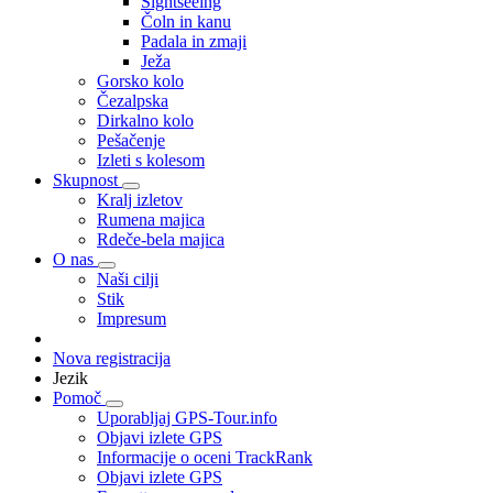
Sightseeing
Čoln in kanu
Padala in zmaji
Ježa
Gorsko kolo
Čezalpska
Dirkalno kolo
Pešačenje
Izleti s kolesom
Skupnost
Kralj izletov
Rumena majica
Rdeče-bela majica
O nas
Naši cilji
Stik
Impresum
Nova registracija
Jezik
Pomoč
Uporabljaj GPS-Tour.info
Objavi izlete GPS
Informacije o oceni TrackRank
Objavi izlete GPS