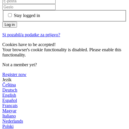
Stay logged in
Si pozabil/a podatke za prijavo?
Cookies have to be accepted!
Your browser's cookie functionality is disabled. Please enable this
functionality.
Not a member yet?
Register now
Jezik
Čeština
Deutsch
English
Español
Français
Magyar
Italiano
Nederlands
Polski