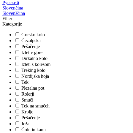
Русский
Slovenčina
Slovenščina
Filter
Kategorije
Gorsko kolo
Čezalpska
Pešačenje
Izlet v gore
Dirkalno kolo
Izleti s kolesom
Treking kolo
Nordijska hoja
Tek
Plezalna pot
Rolerji
Smuči
Tek na smučeh
Krplje
Pešačenje
Ježa
Čoln in kanu