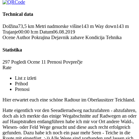
Technical data
Dolžina
73,5 km
Metri nadmorske višine
143 m
Way down
143 m
Trajanje
00:00 h:m
Datum
06.08.2019
Ocene
Author
Pokrajina
Dejavnik zabave
Kondicija
Tehnika
Statistika
297 Pogledi
Ocene
11 Prenosi
Povprečje
Rate
List z izleti
Prihod
Prenosi
Hier erwartet euch eine schöne Radtour im Oberlausitzer Teichland.
Hatte eigentlich vor den Seeadlerradweg nachzufahren - abzufahren,
doch als ich merkte das einige Wegabschnitte auf Radwegen an oder
auf Hauptstraßen entlangführen habe ich mir vor Ort andere Wald-,
Wiesen- oder Feld Wege gesucht und diese auch recht erfolgreich
gefunden. Dazu habe ich noch ein paar mehr Seen - Teiche in die
Route mit eingefügt. ;-)) Alle Wege sind vorhanden und lassen sich