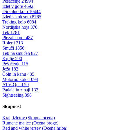
Pešačenje
24994
Izlet v gore
4692
Dirkalno kolo
10444
Izleti s kolesom
8765
Treking kolo
6084
Nordijska hoja
370
Tek
1781
Plezalna pot
487
Rolerji
213
Smuči
1856
Tek na smučeh
827
Krplje
590
Pešačenje
115
Ježa
182
Čoln in kanu
435
Motorno kolo
1094
ATV-Quad
59
Padala in zmaji
132
Sightseeing
398
Skupnost
Kralj izletov (Skupna ocena)
Rumene majice (Ocena proge)
Red and white jersey (Ocena hriba)