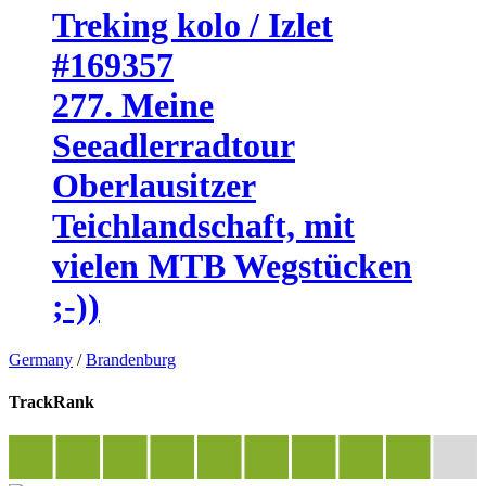
Treking kolo / Izlet
#169357
277. Meine
Seeadlerradtour
Oberlausitzer
Teichlandschaft, mit
vielen MTB Wegstücken
;-))
Germany
/
Brandenburg
TrackRank