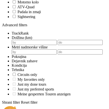
Motorno kolo
ATV-Quad
Padala in zmaji
Sightseeing
Advanced filters
TrackRank
Dolžina (km)
Metri nadmorske višine
Pokrajina
Dejavnik zabave
Kondicija
Tehnika
Circuits only
My favorites only
Just my done tours
Just my preferred sports
Meine gesperrten Touren anzeigen
Shrani filter
Reset filter