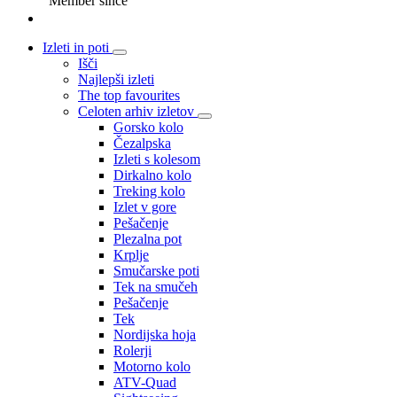
Member since
Izleti in poti
Išči
Najlepši izleti
The top favourites
Celoten arhiv izletov
Gorsko kolo
Čezalpska
Izleti s kolesom
Dirkalno kolo
Treking kolo
Izlet v gore
Pešačenje
Plezalna pot
Krplje
Smučarske poti
Tek na smučeh
Pešačenje
Tek
Nordijska hoja
Rolerji
Motorno kolo
ATV-Quad