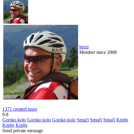
herzi
Member since 2008
1371 created tours
9.8
Gorsko kolo
Gorsko kolo
Gorsko kolo
Smuči
Smuči
Smuči
Krplje
Krplje
Krplje
Send private message