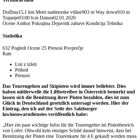
Dolžina
15,1 km
Metri nadmorske višine
903 m
Way down
910 m
Trajanje
03:00 h:m
Datum
02.01.2020
Ocene
Author
Pokrajina
Dejavnik zabave
Kondicija
Tehnika
Statistika
632 Pogledi
Ocene
25 Prenosi
Povprečje
Rate
List z izleti
Prihod
Prenosi
Das Tourengehen auf Skipisten wird immer beliebter. Dies
haben mittlerweile die Liftbetreiber in Österreich bemerkt und
lassen sich die Benützung ihrer Pisten bezahlen, dies ist zum
Glück in Deutschland gesetzlich untersagt worden. Hier der
Eintrag, den ich auf der Seite des Salzburger
lawinenwarndienstes veröffentlich habe:
„Hier ein paar wichtige Infos für die Tourengeher im Pistenbereich
von Lofer: Obwohl kein einziges Schild darauf hinweist, dass bei
Benützung der Pisten eine Tourenkarte für 4 € gekauft werden muss