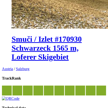
Smuči / Izlet #170930
Schwarzeck 1565 m,
Loferer Skigebiet
Austria
/
Salzburg
TrackRank
Technical data