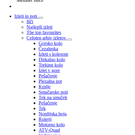
Member since
Izleti in poti
Išči
Najlepši izleti
The top favourites
Celoten arhiv izletov
Gorsko kolo
Čezalpska
Izleti s kolesom
Dirkalno kolo
Treking kolo
Izlet v gore
Pešačenje
Plezalna pot
Krplje
Smučarske poti
Tek na smučeh
Pešačenje
Tek
Nordijska hoja
Rolerji
Motorno kolo
ATV-Quad