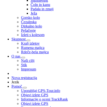
Sightseeing
Čoln in kanu
Padala in zmaji
Ježa
Gorsko kolo
Čezalpska
Dirkalno kolo
Pešačenje
Izleti s kolesom
Skupnost
Kralj izletov
Rumena majica
Rdeče-bela majica
O nas
Naši cilji
Stik
Impresum
Nova registracija
Jezik
Pomoč
Uporabljaj GPS-Tour.info
Objavi izlete GPS
Informacije o oceni TrackRank
Objavi izlete GPS