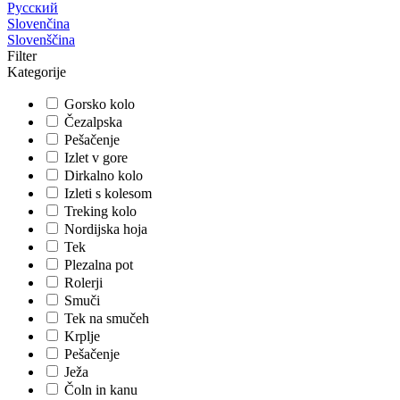
Русский
Slovenčina
Slovenščina
Filter
Kategorije
Gorsko kolo
Čezalpska
Pešačenje
Izlet v gore
Dirkalno kolo
Izleti s kolesom
Treking kolo
Nordijska hoja
Tek
Plezalna pot
Rolerji
Smuči
Tek na smučeh
Krplje
Pešačenje
Ježa
Čoln in kanu