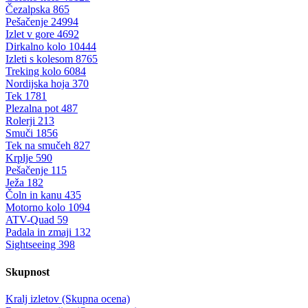
Čezalpska
865
Pešačenje
24994
Izlet v gore
4692
Dirkalno kolo
10444
Izleti s kolesom
8765
Treking kolo
6084
Nordijska hoja
370
Tek
1781
Plezalna pot
487
Rolerji
213
Smuči
1856
Tek na smučeh
827
Krplje
590
Pešačenje
115
Ježa
182
Čoln in kanu
435
Motorno kolo
1094
ATV-Quad
59
Padala in zmaji
132
Sightseeing
398
Skupnost
Kralj izletov (Skupna ocena)