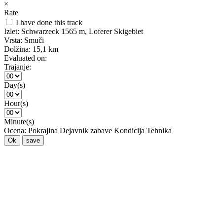
×
Rate
I have done this track
Izlet:
Schwarzeck 1565 m, Loferer Skigebiet
Vrsta:
Smuči
Dolžina:
15,1 km
Evaluated on:
Trajanje:
Day(s)
Hour(s)
Minute(s)
Ocena:
Pokrajina
Dejavnik zabave
Kondicija
Tehnika
Ok
save