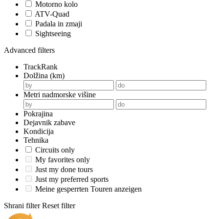
Motorno kolo
ATV-Quad
Padala in zmaji
Sightseeing
Advanced filters
TrackRank
Dolžina (km)
Metri nadmorske višine
Pokrajina
Dejavnik zabave
Kondicija
Tehnika
Circuits only
My favorites only
Just my done tours
Just my preferred sports
Meine gesperrten Touren anzeigen
Shrani filter
Reset filter