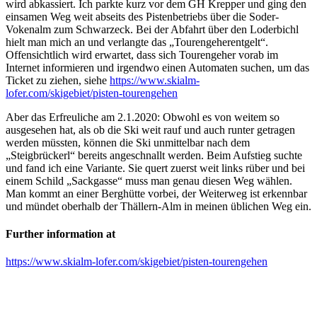
wird abkassiert. Ich parkte kurz vor dem GH Krepper und ging den
einsamen Weg weit abseits des Pistenbetriebs über die Soder-
Vokenalm zum Schwarzeck. Bei der Abfahrt über den Loderbichl
hielt man mich an und verlangte das „Tourengeherentgelt“.
Offensichtlich wird erwartet, dass sich Tourengeher vorab im
Internet informieren und irgendwo einen Automaten suchen, um das
Ticket zu ziehen, siehe
https://www.skialm-
lofer.com/skigebiet/pisten-tourengehen
Aber das Erfreuliche am 2.1.2020: Obwohl es von weitem so
ausgesehen hat, als ob die Ski weit rauf und auch runter getragen
werden müssten, können die Ski unmittelbar nach dem
„Steigbrückerl“ bereits angeschnallt werden. Beim Aufstieg suchte
und fand ich eine Variante. Sie quert zuerst weit links rüber und bei
einem Schild „Sackgasse“ muss man genau diesen Weg wählen.
Man kommt an einer Berghütte vorbei, der Weiterweg ist erkennbar
und mündet oberhalb der Thällern-Alm in meinen üblichen Weg ein.
Further information at
https://www.skialm-lofer.com/skigebiet/pisten-tourengehen