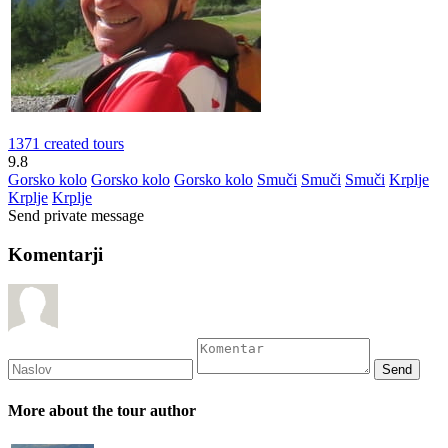
1371 created tours
9.8
Gorsko kolo
Gorsko kolo
Gorsko kolo
Smuči
Smuči
Smuči
Krplje
Krplje
Krplje
Send private message
Komentarji
More about the tour author