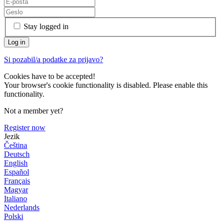
Stay logged in
Si pozabil/a podatke za prijavo?
Cookies have to be accepted!
Your browser's cookie functionality is disabled. Please enable this
functionality.
Not a member yet?
Register now
Jezik
Čeština
Deutsch
English
Español
Français
Magyar
Italiano
Nederlands
Polski