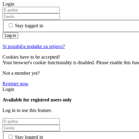
Login
Stay logged in
Si pozabil/a podatke za prijavo?
Cookies have to be accepted!
Your browser's cookie functionality is disabled. Please enable this func
Not a member yet?
Register now
Login
Available for registred users only
Log in to use this feature.
Stay logged in