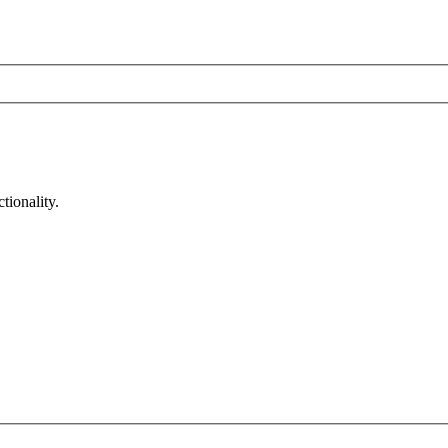
tionality.