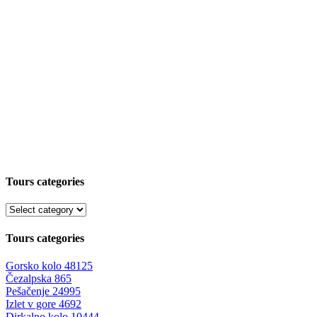
Tours categories
Tours categories
Gorsko kolo
48125
Čezalpska
865
Pešačenje
24995
Izlet v gore
4692
Dirkalno kolo
10444