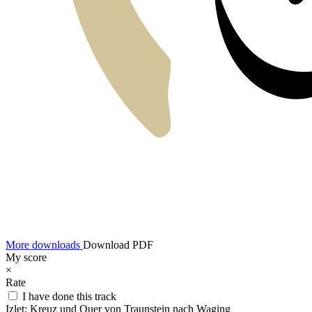
More downloads
Download PDF
My score
×
Rate
I have done this track
Izlet:
Kreuz und Quer von Traunstein nach Waging