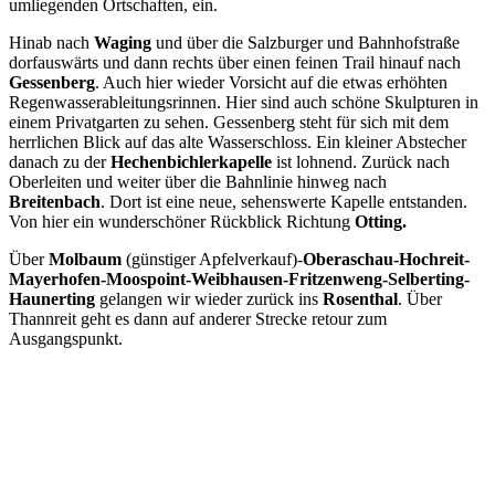
umliegenden Ortschaften, ein.
Hinab nach
Waging
und über die Salzburger und Bahnhofstraße
dorfauswärts und dann rechts über einen feinen Trail hinauf nach
Gessenberg
. Auch hier wieder Vorsicht auf die etwas erhöhten
Regenwasserableitungsrinnen. Hier sind auch schöne Skulpturen in
einem Privatgarten zu sehen. Gessenberg steht für sich mit dem
herrlichen Blick auf das alte Wasserschloss. Ein kleiner Abstecher
danach zu der
Hechenbichlerkapelle
ist lohnend. Zurück nach
Oberleiten und weiter über die Bahnlinie hinweg nach
Breitenbach
. Dort ist eine neue, sehenswerte Kapelle entstanden.
Von hier ein wunderschöner Rückblick Richtung
Otting.
Über
Molbaum
(günstiger Apfelverkauf)-
Oberaschau-Hochreit-
Mayerhofen-Moospoint-Weibhausen-Fritzenweng-Selberting-
Haunerting
gelangen wir wieder zurück ins
Rosenthal
. Über
Thannreit geht es dann auf anderer Strecke retour zum
Ausgangspunkt.