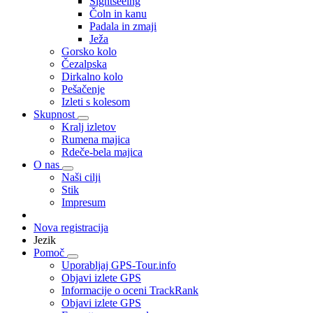
Sightseeing
Čoln in kanu
Padala in zmaji
Ježa
Gorsko kolo
Čezalpska
Dirkalno kolo
Pešačenje
Izleti s kolesom
Skupnost
Kralj izletov
Rumena majica
Rdeče-bela majica
O nas
Naši cilji
Stik
Impresum
Nova registracija
Jezik
Pomoč
Uporabljaj GPS-Tour.info
Objavi izlete GPS
Informacije o oceni TrackRank
Objavi izlete GPS