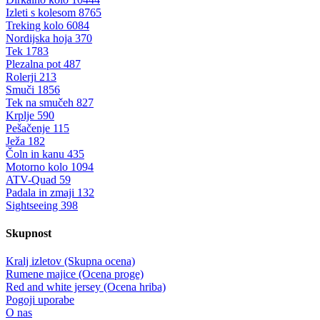
Izleti s kolesom
8765
Treking kolo
6084
Nordijska hoja
370
Tek
1783
Plezalna pot
487
Rolerji
213
Smuči
1856
Tek na smučeh
827
Krplje
590
Pešačenje
115
Ježa
182
Čoln in kanu
435
Motorno kolo
1094
ATV-Quad
59
Padala in zmaji
132
Sightseeing
398
Skupnost
Kralj izletov (Skupna ocena)
Rumene majice (Ocena proge)
Red and white jersey (Ocena hriba)
Pogoji uporabe
O nas