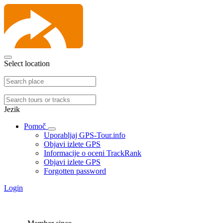
Select location
Jezik
Pomoč
Uporabljaj GPS-Tour.info
Objavi izlete GPS
Informacije o oceni TrackRank
Objavi izlete GPS
Forgotten password
Login