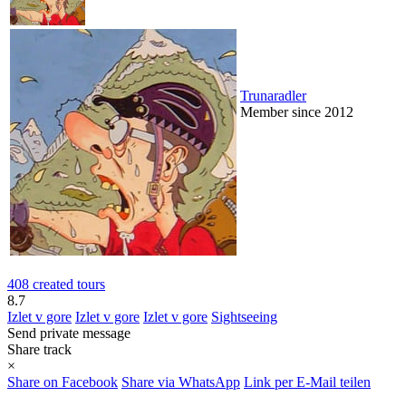
Trunaradler
Member since 2012
408 created tours
8.7
Izlet v gore
Izlet v gore
Izlet v gore
Sightseeing
Send private message
Share track
×
Share on Facebook
Share via WhatsApp
Link per E-Mail teilen