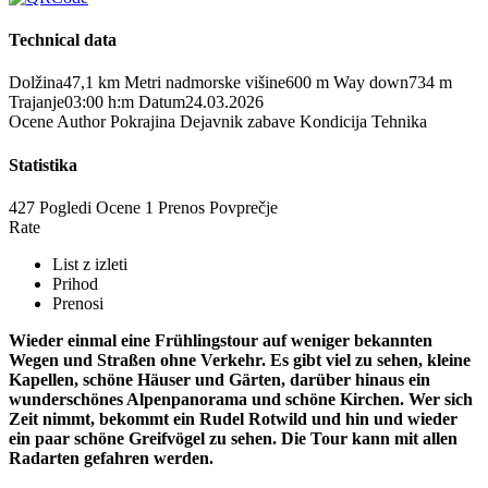
Technical data
Dolžina
47,1 km
Metri nadmorske višine
600 m
Way down
734 m
Trajanje
03:00 h:m
Datum
24.03.2026
Ocene
Author
Pokrajina
Dejavnik zabave
Kondicija
Tehnika
Statistika
427 Pogledi
Ocene
1 Prenos
Povprečje
Rate
List z izleti
Prihod
Prenosi
Wieder einmal eine Frühlingstour auf weniger bekannten
Wegen und Straßen ohne Verkehr. Es gibt viel zu sehen, kleine
Kapellen, schöne Häuser und Gärten, darüber hinaus ein
wunderschönes Alpenpanorama und schöne Kirchen. Wer sich
Zeit nimmt, bekommt ein Rudel Rotwild und hin und wieder
ein paar schöne Greifvögel zu sehen. Die Tour kann mit allen
Radarten gefahren werden.