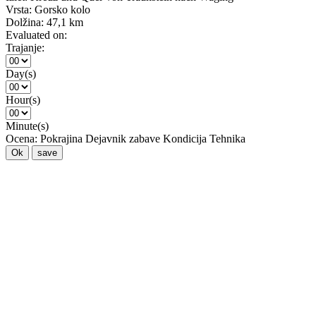
Vrsta:
Gorsko kolo
Dolžina:
47,1 km
Evaluated on:
Trajanje:
Day(s)
Hour(s)
Minute(s)
Ocena:
Pokrajina
Dejavnik zabave
Kondicija
Tehnika
Ok
save