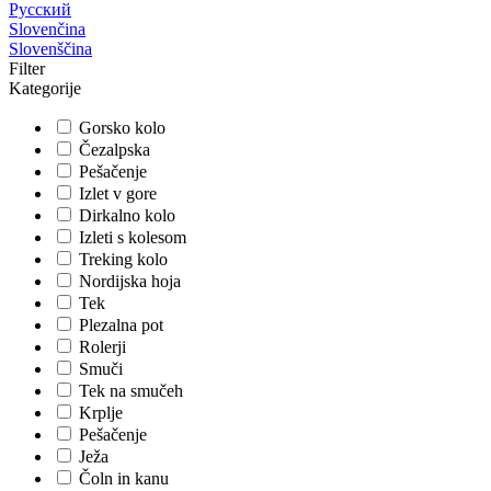
Русский
Slovenčina
Slovenščina
Filter
Kategorije
Gorsko kolo
Čezalpska
Pešačenje
Izlet v gore
Dirkalno kolo
Izleti s kolesom
Treking kolo
Nordijska hoja
Tek
Plezalna pot
Rolerji
Smuči
Tek na smučeh
Krplje
Pešačenje
Ježa
Čoln in kanu