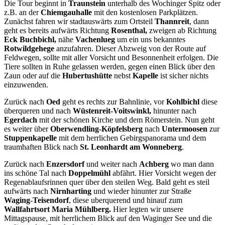
Die Tour beginnt in
Traunstein
unterhalb des Wochinger Spitz oder
z.B. an der
Chiemgauhalle
mit den kostenlosen Parkplätzen.
Zunächst fahren wir stadtauswärts zum Ortsteil
Thannreit
, dann
geht es bereits aufwärts Richtung
Rosenthal,
zweigen ab Richtung
Eck Buchbichl,
nähe
Vachenlueg
um ein uns bekanntes
Rotwildgehege
anzufahren. Dieser Abzweig von der Route auf
Feldwegen, sollte mit aller Vorsicht und Besonnenheit erfolgen. Die
Tiere sollten in Ruhe gelassen werden, gegen einen Blick über den
Zaun oder auf die
Hubertushütte
nebst
Kapelle
ist sicher nichts
einzuwenden.
Zurück nach
Oed
geht es rechts zur Bahnlinie, vor
Kohlbichl
diese
überqueren und nach
Wüstenreit-Voitswinkl,
hinunter nach
Egerdach
mit der schönen Kirche und dem Römerstein. Nun geht
es weiter über
Oberwendling-Köpfelsberg
nach
Untermoosen
zur
Stuppenkapelle
mit dem herrlichen Gebirgspanorama und dem
traumhaften Blick nach
St. Leonhardt am Wonneberg
.
Zurück nach
Enzersdorf
und weiter nach
Achberg
wo man dann
ins schöne Tal nach
Doppelmühl
abfährt. Hier Vorsicht wegen der
Regenablaufsrinnen quer über den steilen Weg. Bald geht es steil
aufwärts nach
Nirnharting
und wieder hinunter zur Straße
Waging-Teisendorf
, diese uberquerend und hinauf zum
Wallfahrtsort Maria Mühlberg.
Hier legten wir unsere
Mittagspause, mit herrlichem Blick auf den Waginger See und die