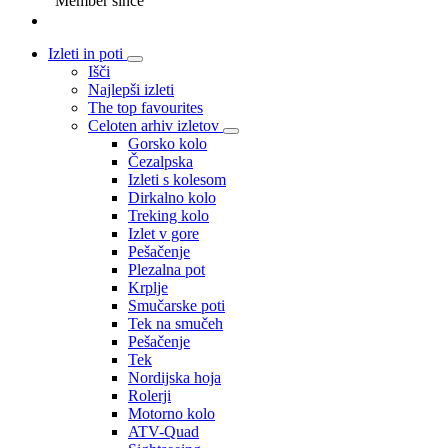
Member since
Izleti in poti
Išči
Najlepši izleti
The top favourites
Celoten arhiv izletov
Gorsko kolo
Čezalpska
Izleti s kolesom
Dirkalno kolo
Treking kolo
Izlet v gore
Pešačenje
Plezalna pot
Krplje
Smučarske poti
Tek na smučeh
Pešačenje
Tek
Nordijska hoja
Rolerji
Motorno kolo
ATV-Quad