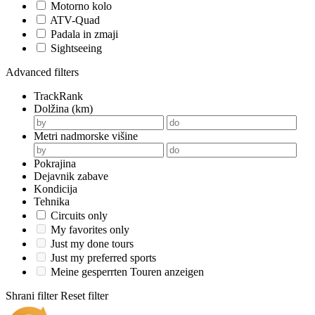
Motorno kolo
ATV-Quad
Padala in zmaji
Sightseeing
Advanced filters
TrackRank
Dolžina (km)
Metri nadmorske višine
Pokrajina
Dejavnik zabave
Kondicija
Tehnika
Circuits only
My favorites only
Just my done tours
Just my preferred sports
Meine gesperrten Touren anzeigen
Shrani filter
Reset filter