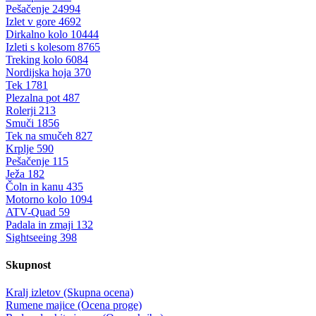
Pešačenje
24994
Izlet v gore
4692
Dirkalno kolo
10444
Izleti s kolesom
8765
Treking kolo
6084
Nordijska hoja
370
Tek
1781
Plezalna pot
487
Rolerji
213
Smuči
1856
Tek na smučeh
827
Krplje
590
Pešačenje
115
Ježa
182
Čoln in kanu
435
Motorno kolo
1094
ATV-Quad
59
Padala in zmaji
132
Sightseeing
398
Skupnost
Kralj izletov (Skupna ocena)
Rumene majice (Ocena proge)