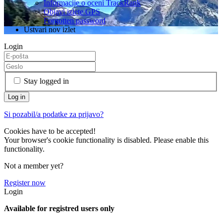
Informacije o oceni TrackRank
Objavi izlete GPS
Forgotten password
Ustvari nov izlet
Login
Stay logged in
Si pozabil/a podatke za prijavo?
Cookies have to be accepted!
Your browser's cookie functionality is disabled. Please enable this
functionality.
Not a member yet?
Register now
Login
Available for registred users only