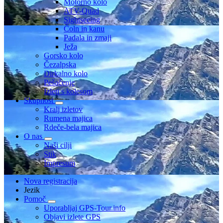
Motorno kolo
ATV-Quad
Sightseeing
Čoln in kanu
Padala in zmaji
Ježa
Gorsko kolo
Čezalpska
Dirkalno kolo
Pešačenje
Izleti s kolesom
Skupnost
Kralj izletov
Rumena majica
Rdeče-bela majica
O nas
Naši cilji
Stik
Impresum
Nova registracija
Jezik
Pomoč
Uporabljaj GPS-Tour.info
Objavi izlete GPS