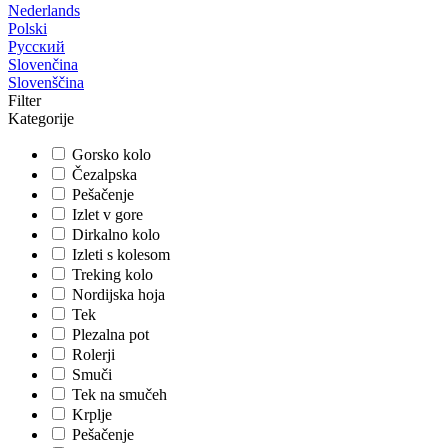
Nederlands
Polski
Русский
Slovenčina
Slovenščina
Filter
Kategorije
Gorsko kolo
Čezalpska
Pešačenje
Izlet v gore
Dirkalno kolo
Izleti s kolesom
Treking kolo
Nordijska hoja
Tek
Plezalna pot
Rolerji
Smuči
Tek na smučeh
Krplje
Pešačenje