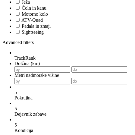
Ježa
Čoln in kanu
Motorno kolo
ATV-Quad
Padala in zmaji
Sightseeing
Advanced filters
TrackRank
Dolžina (km)
Metri nadmorske višine
5
Pokrajina
5
Dejavnik zabave
5
Kondicija