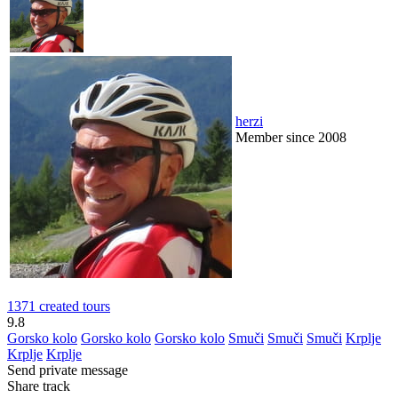
herzi
Member since 2008
1371 created tours
9.8
Gorsko kolo
Gorsko kolo
Gorsko kolo
Smuči
Smuči
Smuči
Krplje
Krplje
Krplje
Send private message
Share track