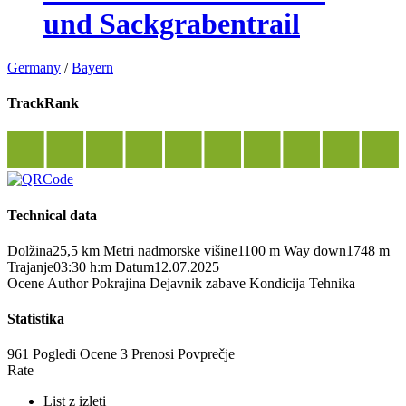
und Sackgrabentrail
Germany
/
Bayern
TrackRank
Technical data
Dolžina
25,5 km
Metri nadmorske višine
1100 m
Way down
1748 m
Trajanje
03:30 h:m
Datum
12.07.2025
Ocene
Author
Pokrajina
Dejavnik zabave
Kondicija
Tehnika
Statistika
961 Pogledi
Ocene
3 Prenosi
Povprečje
Rate
List z izleti