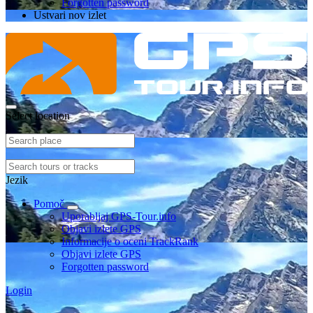
Forgotten password
Ustvari nov izlet
Select location
Jezik
Pomoč
Uporabljaj GPS-Tour.info
Objavi izlete GPS
Informacije o oceni TrackRank
Objavi izlete GPS
Forgotten password
Login