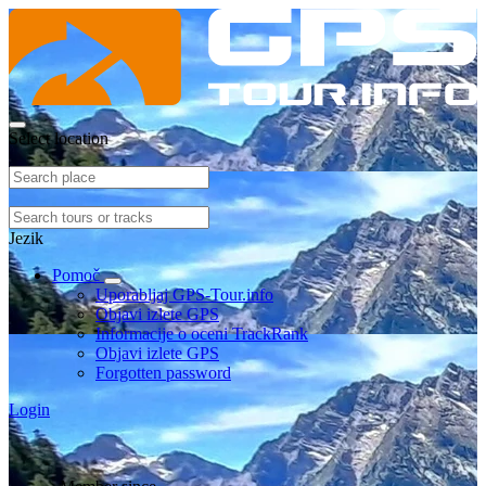
Select location
Jezik
Pomoč
Uporabljaj GPS-Tour.info
Objavi izlete GPS
Informacije o oceni TrackRank
Objavi izlete GPS
Forgotten password
Login