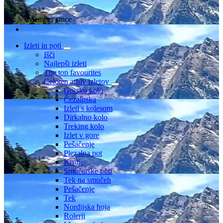
Member since
Izleti in poti
Išči
Najlepši izleti
The top favourites
Celoten arhiv izletov
Gorsko kolo
Čezalpska
Izleti s kolesom
Dirkalno kolo
Treking kolo
Izlet v gore
Pešačenje
Plezalna pot
Krplje
Smučarske poti
Tek na smučeh
Pešačenje
Tek
Nordijska hoja
Rolerji