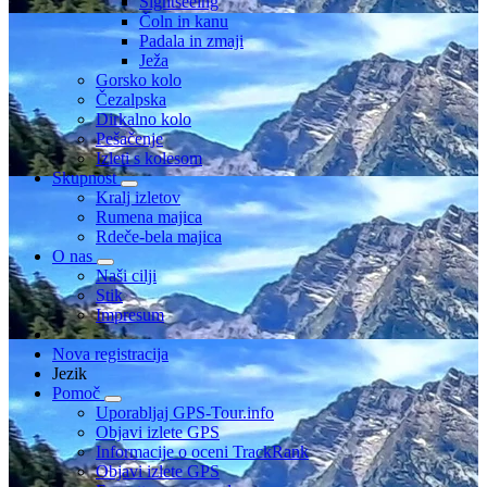
Sightseeing
Čoln in kanu
Padala in zmaji
Ježa
Gorsko kolo
Čezalpska
Dirkalno kolo
Pešačenje
Izleti s kolesom
Skupnost
Kralj izletov
Rumena majica
Rdeče-bela majica
O nas
Naši cilji
Stik
Impresum
Nova registracija
Jezik
Pomoč
Uporabljaj GPS-Tour.info
Objavi izlete GPS
Informacije o oceni TrackRank
Objavi izlete GPS