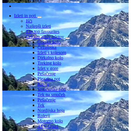
Member since
Izleti in poti
Išči
Najlepši izleti
The top favourites
Celoten arhiv izletov
Gorsko kolo
Čezalpska
Izleti s kolesom
Dirkalno kolo
Treking kolo
Izlet v gore
Pešačenje
Plezalna pot
Krplje
Smučarske poti
Tek na smučeh
Pešačenje
Tek
Nordijska hoja
Rolerji
Motorno kolo
ATV-Quad