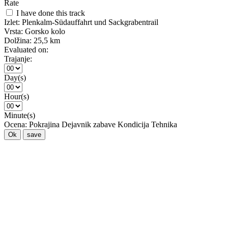
Rate
I have done this track
Izlet:
Plenkalm-Südauffahrt und Sackgrabentrail
Vrsta:
Gorsko kolo
Dolžina:
25,5 km
Evaluated on:
Trajanje:
Day(s)
Hour(s)
Minute(s)
Ocena:
Pokrajina
Dejavnik zabave
Kondicija
Tehnika
Ok
save