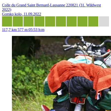
Colle du Grand Saint Bernard-Lausanne 220821 (31. Wildwest
2022)
Gorsko kolo, 11.09.2022
117,7 km
577 m
05:53 h:m