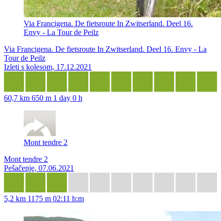
Via Francigena. De fietsroute In Zwitserland. Deel 16.
Envy - La Tour de Peilz
Via Francigena. De fietsroute In Zwitserland. Deel 16. Envy - La
Tour de Peilz
Izleti s kolesom, 17.12.2021
60,7 km
650 m
1 day 0 h
Mont tendre 2
Mont tendre 2
Pešačenje, 07.06.2021
5,2 km
1175 m
02:11 h:m