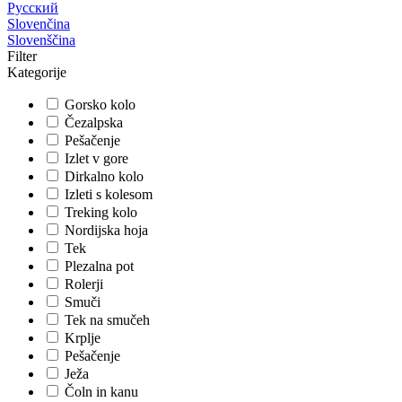
Русский
Slovenčina
Slovenščina
Filter
Kategorije
Gorsko kolo
Čezalpska
Pešačenje
Izlet v gore
Dirkalno kolo
Izleti s kolesom
Treking kolo
Nordijska hoja
Tek
Plezalna pot
Rolerji
Smuči
Tek na smučeh
Krplje
Pešačenje
Ježa
Čoln in kanu