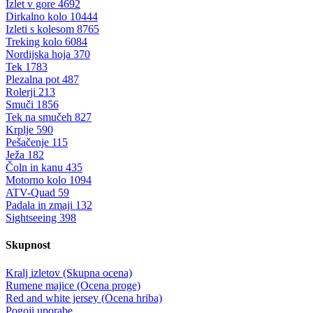
Izlet v gore
4692
Dirkalno kolo
10444
Izleti s kolesom
8765
Treking kolo
6084
Nordijska hoja
370
Tek
1783
Plezalna pot
487
Rolerji
213
Smuči
1856
Tek na smučeh
827
Krplje
590
Pešačenje
115
Ježa
182
Čoln in kanu
435
Motorno kolo
1094
ATV-Quad
59
Padala in zmaji
132
Sightseeing
398
Skupnost
Kralj izletov (Skupna ocena)
Rumene majice (Ocena proge)
Red and white jersey (Ocena hriba)
Pogoji uporabe