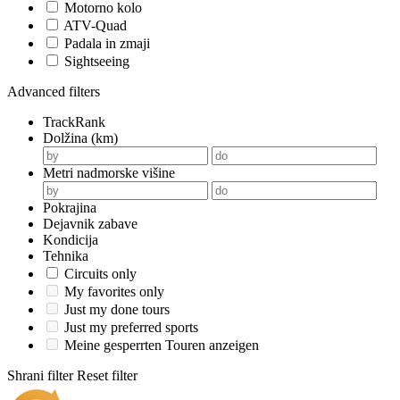
Motorno kolo
ATV-Quad
Padala in zmaji
Sightseeing
Advanced filters
TrackRank
Dolžina (km)
Metri nadmorske višine
Pokrajina
Dejavnik zabave
Kondicija
Tehnika
Circuits only
My favorites only
Just my done tours
Just my preferred sports
Meine gesperrten Touren anzeigen
Shrani filter
Reset filter