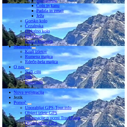
Sightseeing
Čoln in kanu
Padala in zmaji
Ježa
Gorsko kolo
Čezalpska
Dirkalno kolo
Pešačenje
Izleti s kolesom
Skupnost
Kralj izletov
Rumena majica
Rdeče-bela majica
O nas
Naši cilji
Stik
Impresum
Nova registracija
Jezik
Pomoč
Uporabljaj GPS-Tour.info
Objavi izlete GPS
Informacije o oceni TrackRank
Objavi izlete GPS