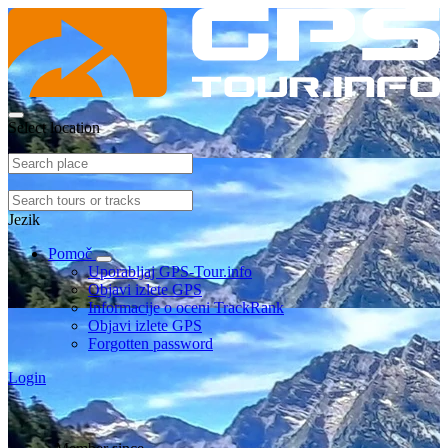
Select location
Jezik
Pomoč
Uporabljaj GPS-Tour.info
Objavi izlete GPS
Informacije o oceni TrackRank
Objavi izlete GPS
Forgotten password
Login