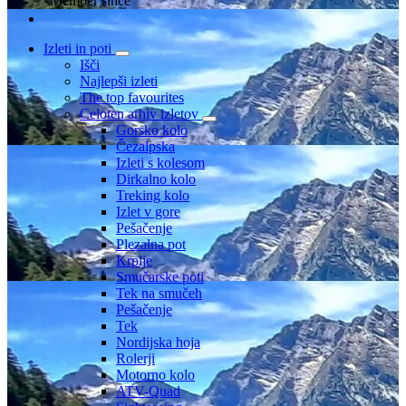
Member since
Izleti in poti
Išči
Najlepši izleti
The top favourites
Celoten arhiv izletov
Gorsko kolo
Čezalpska
Izleti s kolesom
Dirkalno kolo
Treking kolo
Izlet v gore
Pešačenje
Plezalna pot
Krplje
Smučarske poti
Tek na smučeh
Pešačenje
Tek
Nordijska hoja
Rolerji
Motorno kolo
ATV-Quad