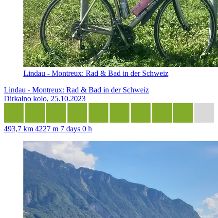
Lindau - Montreux: Rad & Bad in der Schweiz
Lindau - Montreux: Rad & Bad in der Schweiz
Dirkalno kolo, 25.10.2023
493,7 km
4227 m
7 days 0 h