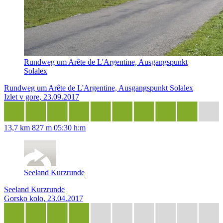
Rundweg um Arête de L'Argentine, Ausgangspunkt
Solalex
Rundweg um Arête de L'Argentine, Ausgangspunkt Solalex
Izlet v gore, 23.09.2017
13,7 km
827 m
05:30 h:m
Seeland Kurzrunde
Seeland Kurzrunde
Gorsko kolo, 23.04.2017