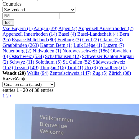
Countries
Vse
Bayern (1)
Aargau (39)
Alpen (2)
Appenzell Ausserrhoden (2)
Appenzell Innerrhoden (14)
Basel (4)
Basel-Landschaft (4)
Bern
(95)
Espace Mittelland (80)
Freiburg (3)
Genf (2)
Glarus (23)
Graubünden (263)
Kanton Bern (1)
Luik Liège (1)
Luzern (7)
Neuenburg (2)
Nidwalden (1)
Nordwestschweiz (186)
Obwalden
(6)
Ostschweiz (534)
Schaffhausen (12)
Schweizer Kanton Aargau
(2)
Schwyz (11)
Solothurn (5)
St. Gallen (52)
Südwestschweiz
(152)
Tessin (149)
Thurgau (16)
Tirol (1)
Uri (9)
Vorarlberg (1)
Waadt (20)
Wallis (94)
Zentralschweiz (147)
Zug (5)
Zürich (88)
Razvrščanje
entries 1 - 20 of 38 entries
1
2
›