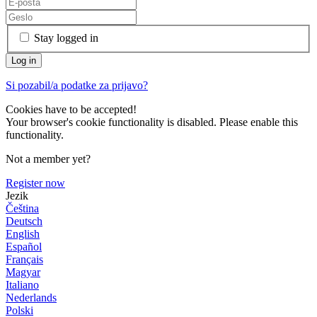
Stay logged in
Si pozabil/a podatke za prijavo?
Cookies have to be accepted!
Your browser's cookie functionality is disabled. Please enable this
functionality.
Not a member yet?
Register now
Jezik
Čeština
Deutsch
English
Español
Français
Magyar
Italiano
Nederlands
Polski