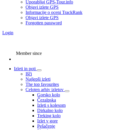
Uporabljaj GPS-Tour.info
Objavi izlete GPS
Informacije o oceni TrackRank
Objavi izlete GPS
Forgotten password
Login
Member since
Izleti in poti
Išči
Najlepši izleti
The top favourites
Celoten arhiv izletov
Gorsko kolo
Čezalpska
Izleti s kolesom
Dirkalno kolo
Treking kolo
Izlet v gore
Pešačenje