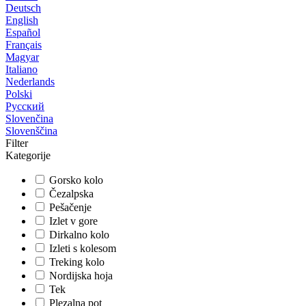
Deutsch
English
Español
Français
Magyar
Italiano
Nederlands
Polski
Русский
Slovenčina
Slovenščina
Filter
Kategorije
Gorsko kolo
Čezalpska
Pešačenje
Izlet v gore
Dirkalno kolo
Izleti s kolesom
Treking kolo
Nordijska hoja
Tek
Plezalna pot