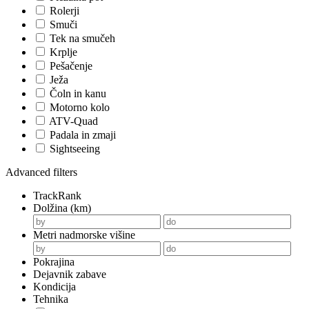
Rolerji
Smuči
Tek na smučeh
Krplje
Pešačenje
Ježa
Čoln in kanu
Motorno kolo
ATV-Quad
Padala in zmaji
Sightseeing
Advanced filters
TrackRank
Dolžina (km)
Metri nadmorske višine
Pokrajina
Dejavnik zabave
Kondicija
Tehnika