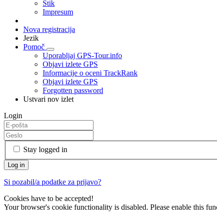
Stik
Impresum
Nova registracija
Jezik
Pomoč
Uporabljaj GPS-Tour.info
Objavi izlete GPS
Informacije o oceni TrackRank
Objavi izlete GPS
Forgotten password
Ustvari nov izlet
Login
Stay logged in
Si pozabil/a podatke za prijavo?
Cookies have to be accepted!
Your browser's cookie functionality is disabled. Please enable this func