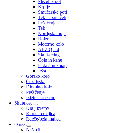
Plezalna pot
Krplje
Smučarske poti
Tek na smučeh
Pešačenje
Tek
Nordijska hoja
Rolerji
Motorno kolo
ATV-Quad
Sightseeing
Čoln in kanu
Padala in zmaji
Ježa
Gorsko kolo
Čezalpska
Dirkalno kolo
Pešačenje
Izleti s kolesom
Skupnost
Kralj izletov
Rumena majica
Rdeče-bela majica
O nas
Naši cilji