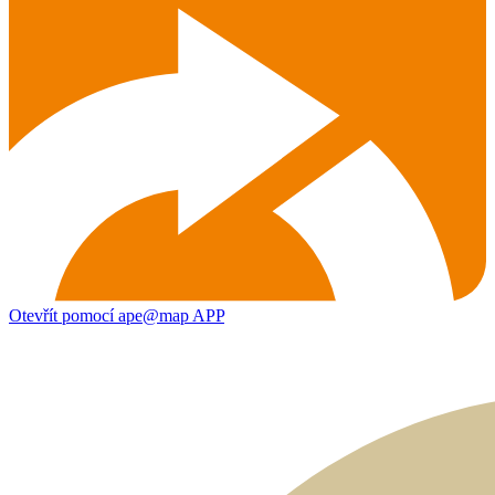
Otevřít pomocí ape@map APP