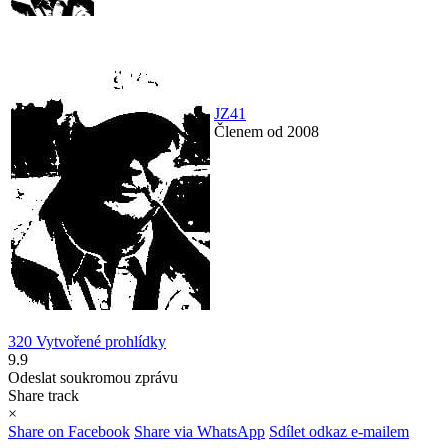
JZ41
Členem od 2008
320 Vytvořené prohlídky
9.9
Odeslat soukromou zprávu
Share track
×
Share on Facebook
Share via WhatsApp
Sdílet odkaz e-mailem