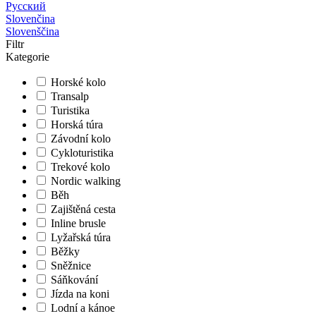
Русский
Slovenčina
Slovenščina
Filtr
Kategorie
Horské kolo
Transalp
Turistika
Horská túra
Závodní kolo
Cykloturistika
Trekové kolo
Nordic walking
Běh
Zajištěná cesta
Inline brusle
Lyžařská túra
Běžky
Sněžnice
Sáňkování
Jízda na koni
Lodní a kánoe