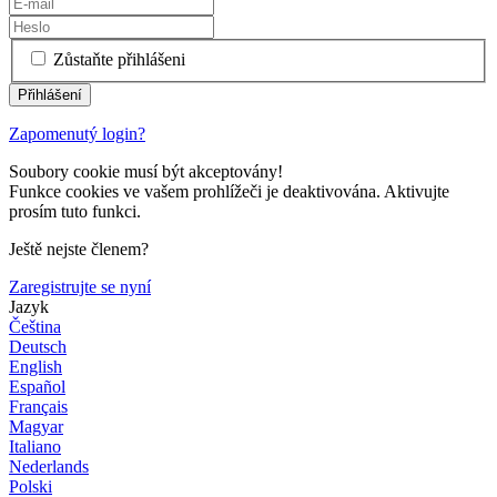
Zůstaňte přihlášeni
Zapomenutý login?
Soubory cookie musí být akceptovány!
Funkce cookies ve vašem prohlížeči je deaktivována. Aktivujte
prosím tuto funkci.
Ještě nejste členem?
Zaregistrujte se nyní
Jazyk
Čeština
Deutsch
English
Español
Français
Magyar
Italiano
Nederlands
Polski