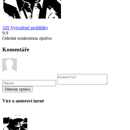
320 Vytvořené prohlídky
9.9
Odeslat soukromou zprávu
Komentáře
Více o autorovi turné