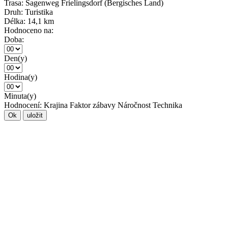
Trasa:
Sagenweg Frielingsdorf (Bergisches Land)
Druh:
Turistika
Délka:
14,1 km
Hodnoceno na:
Doba:
Den(y)
Hodina(y)
Minuta(y)
Hodnocení:
Krajina
Faktor zábavy
Náročnost
Technika
Ok
uložit