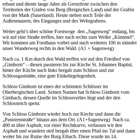
erbaut und diente lange Jahre als Grenzfeste zwischen den
Territorien der Grafen von Berg (Bergisches Land) und der Grafen
von der Mark (Sauerland). Heute stehen noch Teile der
Außenmauern, des Einganges und des Wehrgrabens.
Weiter geht’s über schöne Forstwege den „Sagenweg“ entlang, bis
wir auf eine Straße treffen, hier nach rechts zum Weiler „Kümmel“.
Wir kommen am Forsthaus vorbei und nach weiteren 100 m mündet
unser Wanderweg rechts in den Wald. (A1 + Sagenweg)
Nach ca. 1 Km durch den Wald treffen wir auf den Friedhof von
„Gimborn“ – diesen passieren bis zur Kirche St. Johannes Baptist,
hinter der Kirche nach links bergab zum Schloss und zur
Schlossgaststätte, eine gute Einkehrgelegenheit.
Schloss Gimborn ist eines der schönsten Schlösser im
Oberbergischen Land. Seinen Namen hat Schloss Gimborn vom
Gimbach, dessen Quelle im Schlossverlies liegt und der den
Schlossteich speist.
Von Schloss Gimborn wieder hoch zur Kirche und dann die
„Pastorenstraße“ hinaus aus dem Ort. (A1+Sagenweg) Nach ca.
400 m über Asphalt, vor einer Rechtkurve, verlassen wir den
Asphalt und wandern steil bergab über einen Pfad ins Tal und dann
weiter bis zur Ruine der Burg Eibach. Diese wurde im 14.