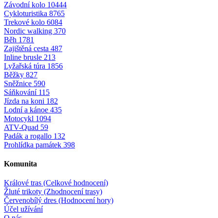
Závodní kolo
10444
Cykloturistika
8765
Trekové kolo
6084
Nordic walking
370
Běh
1781
Zajištěná cesta
487
Inline brusle
213
Lyžařská túra
1856
Běžky
827
Sněžnice
590
Sáňkování
115
Jízda na koni
182
Lodní a kánoe
435
Motocykl
1094
ATV-Quad
59
Padák a rogallo
132
Prohlídka památek
398
Komunita
Králové tras (Celkové hodnocení)
Žluté trikoty (Zhodnocení trasy)
Červenobílý dres (Hodnocení hory)
Účel užívání
O nás