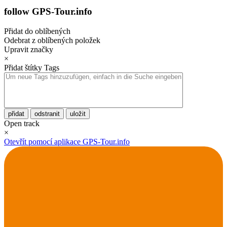
follow GPS-Tour.info
Přidat do oblíbených
Odebrat z oblíbených položek
Upravit značky
×
Přidat štítky
Tags
přidat
odstranit
uložit
Open track
×
Otevřít pomocí aplikace GPS-Tour.info