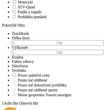
Motocykl
ATV-Quad
Padák a rogallo
Prohlídka památek
Pokročilé filtry
TrackRank
Délka (km)
Výškoměr
Krajina
Faktor zábavy
Náročnost
Technika
Pouze zpáteční cesty
Pouze mé oblíbené
Pouze mé dokončené prohlídky
Pouze mé oblíbené sporty
Meine gesperrten Touren anzeigen
Uložit filtr
Obnovit filtr