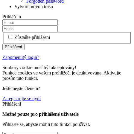
Forgotten password
Vytvořit novou trasu
Přihlášení
Zůstaňte přihlášeni
Zapomenutý login?
Soubory cookie musí být akceptovány!
Funkce cookies ve vašem prohlížeči je deaktivována. Aktivujte
prosím tuto funkci.
Ještě nejste členem?
Zaregistrujte se nyní
Přihlášení
Možné pouze pro přihlášené uživatele
Přihlaste se, abyste mohli tuto funkci používat.