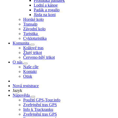
Prohlídka památek
Lodní a kánoe
Padák a rogallo
Jízda na koni
Horské kolo
Transalp
Závodní kolo
Turistika
Cykloturistika
Komunita
Králové tras
Žlutý trikot
Červeno-bílý trikot
O nás
Naše cíle
Kontakt
Otisk
Nová registrace
Jazyk
Nápověda
Použití GPS-Tour.info
Zveřejnění tras GPS
Info k Trackranku
Zveřejnění tras GPS