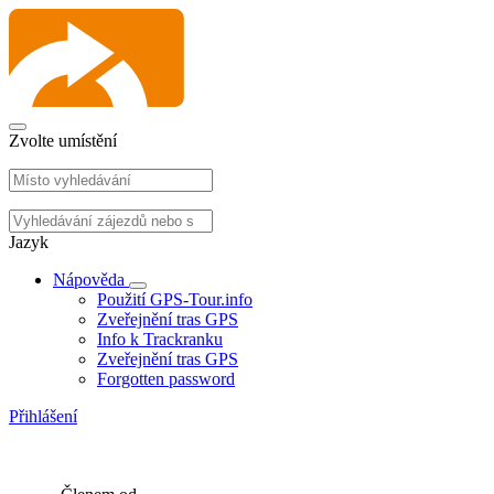
Zvolte umístění
Jazyk
Nápověda
Použití GPS-Tour.info
Zveřejnění tras GPS
Info k Trackranku
Zveřejnění tras GPS
Forgotten password
Přihlášení