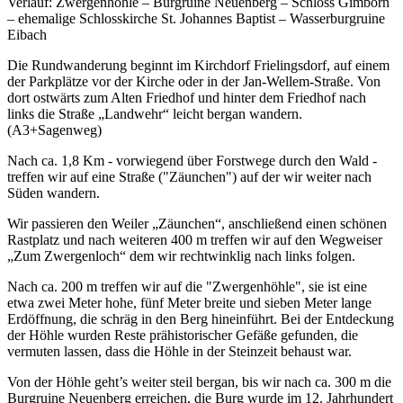
Verlauf: Zwergenhöhle – Burgruine Neuenberg – Schloss Gimborn
– ehemalige Schlosskirche St. Johannes Baptist – Wasserburgruine
Eibach
Die Rundwanderung beginnt im Kirchdorf Frielingsdorf, auf einem
der Parkplätze vor der Kirche oder in der Jan-Wellem-Straße. Von
dort ostwärts zum Alten Friedhof und hinter dem Friedhof nach
links die Straße „Landwehr“ leicht bergan wandern.
(A3+Sagenweg)
Nach ca. 1,8 Km - vorwiegend über Forstwege durch den Wald -
treffen wir auf eine Straße ("Zäunchen") auf der wir weiter nach
Süden wandern.
Wir passieren den Weiler „Zäunchen“, anschließend einen schönen
Rastplatz und nach weiteren 400 m treffen wir auf den Wegweiser
„Zum Zwergenloch“ dem wir rechtwinklig nach links folgen.
Nach ca. 200 m treffen wir auf die "Zwergenhöhle", sie ist eine
etwa zwei Meter hohe, fünf Meter breite und sieben Meter lange
Erdöffnung, die schräg in den Berg hineinführt. Bei der Entdeckung
der Höhle wurden Reste prähistorischer Gefäße gefunden, die
vermuten lassen, dass die Höhle in der Steinzeit behaust war.
Von der Höhle geht’s weiter steil bergan, bis wir nach ca. 300 m die
Burgruine Neuenberg erreichen, die Burg wurde im 12. Jahrhundert