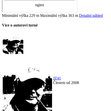
Minimální výška
229 m
Maximální výška
363 m
Detailní náhled
Více o autorovi turné
JZ41
Členem od 2008