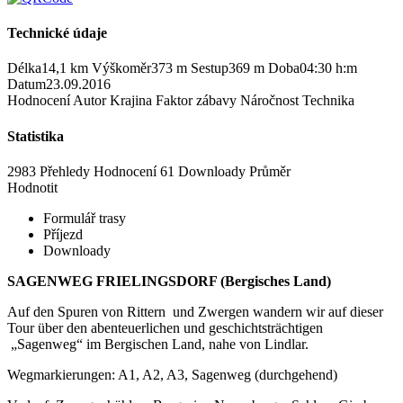
Technické údaje
Délka
14,1 km
Výškoměr
373 m
Sestup
369 m
Doba
04:30 h:m
Datum
23.09.2016
Hodnocení
Autor
Krajina
Faktor zábavy
Náročnost
Technika
Statistika
2983 Přehledy
Hodnocení
61 Downloady
Průměr
Hodnotit
Formulář trasy
Příjezd
Downloady
SAGENWEG FRIELINGSDORF (Bergisches Land)
Auf den Spuren von Rittern und Zwergen wandern wir auf dieser
Tour über den abenteuerlichen und geschichtsträchtigen
„Sagenweg“ im Bergischen Land, nahe von Lindlar.
Wegmarkierungen: A1, A2, A3, Sagenweg (durchgehend)