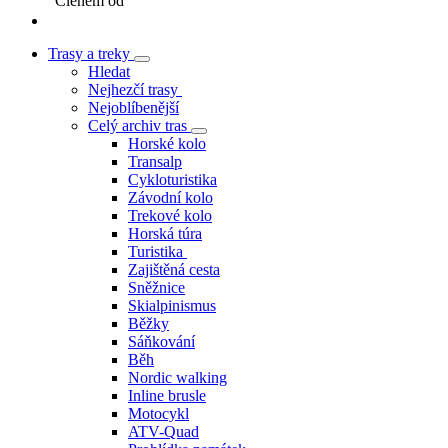
Členem od
Trasy a treky
Hledat
Nejhezčí trasy
Nejoblíbenější
Celý archiv tras
Horské kolo
Transalp
Cykloturistika
Závodní kolo
Trekové kolo
Horská túra
Turistika
Zajištěná cesta
Sněžnice
Skialpinismus
Běžky
Sáňkování
Běh
Nordic walking
Inline brusle
Motocykl
ATV-Quad