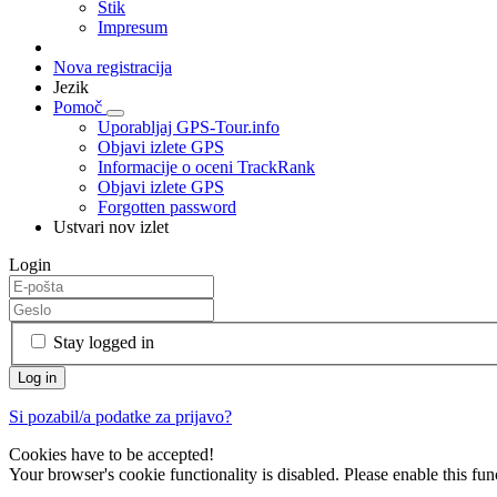
Stik
Impresum
Nova registracija
Jezik
Pomoč
Uporabljaj GPS-Tour.info
Objavi izlete GPS
Informacije o oceni TrackRank
Objavi izlete GPS
Forgotten password
Ustvari nov izlet
Login
Stay logged in
Si pozabil/a podatke za prijavo?
Cookies have to be accepted!
Your browser's cookie functionality is disabled. Please enable this func