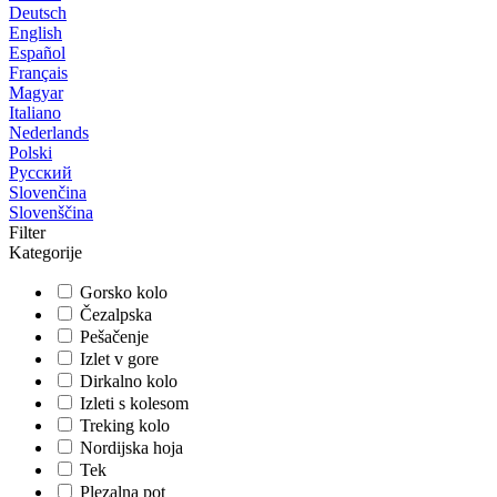
Deutsch
English
Español
Français
Magyar
Italiano
Nederlands
Polski
Русский
Slovenčina
Slovenščina
Filter
Kategorije
Gorsko kolo
Čezalpska
Pešačenje
Izlet v gore
Dirkalno kolo
Izleti s kolesom
Treking kolo
Nordijska hoja
Tek
Plezalna pot