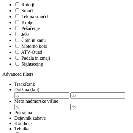
Rolerji
Smuči
Tek na smučeh
Krplje
Pešačenje
Ježa
Čoln in kanu
Motorno kolo
ATV-Quad
Padala in zmaji
Sightseeing
Advanced filters
TrackRank
Dolžina (km)
Metri nadmorske višine
Pokrajina
Dejavnik zabave
Kondicija
Tehnika