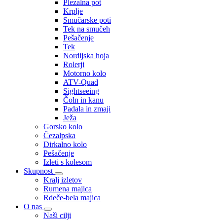
Plezalna pot
Krplje
Smučarske poti
Tek na smučeh
Pešačenje
Tek
Nordijska hoja
Rolerji
Motorno kolo
ATV-Quad
Sightseeing
Čoln in kanu
Padala in zmaji
Ježa
Gorsko kolo
Čezalpska
Dirkalno kolo
Pešačenje
Izleti s kolesom
Skupnost
Kralj izletov
Rumena majica
Rdeče-bela majica
O nas
Naši cilji