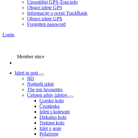
Uporabljaj GPS-Tour.info
Objavi izlete GPS
Informacije o oceni TrackRank
Objavi izlete GPS
Forgotten password
Login
Member since
Izleti in poti
Išči
Najlepši izleti
The top favourites
Celoten arhiv izletov
Gorsko kolo
Čezalpska
Izleti s kolesom
Dirkalno kolo
Treking kolo
Izlet v gore
Pešačenje