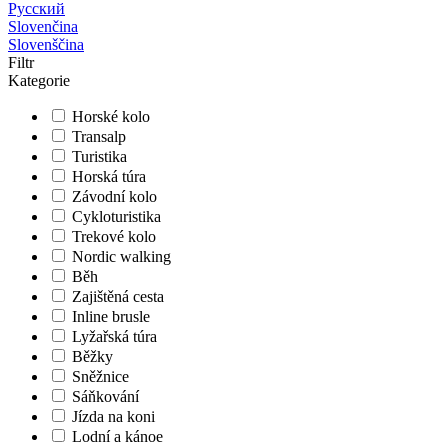
Русский
Slovenčina
Slovenščina
Filtr
Kategorie
Horské kolo
Transalp
Turistika
Horská túra
Závodní kolo
Cykloturistika
Trekové kolo
Nordic walking
Běh
Zajištěná cesta
Inline brusle
Lyžařská túra
Běžky
Sněžnice
Sáňkování
Jízda na koni
Lodní a kánoe