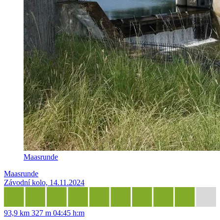
Maasrunde
Maasrunde
Závodní kolo, 14.11.2024
93,9 km
327 m
04:45 h:m