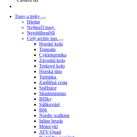
Členem od
Trasy a treky
Hledat
Nejhezčí trasy
Nejoblíbenější
Celý archiv tras
Horské kolo
Transalp
Cykloturistika
Závodní kolo
Trekové kolo
Horská túra
Turistika
Zajištěná cesta
Sněžnice
Skialpinismus
Běžky
Sáňkování
Běh
Nordic walking
Inline brusle
Motocykl
ATV-Quad