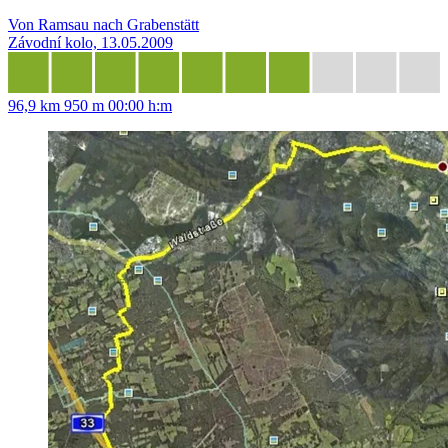
Von Ramsau nach Grabenstätt
Závodní kolo, 13.05.2009
96,9 km
950 m
00:00 h:m