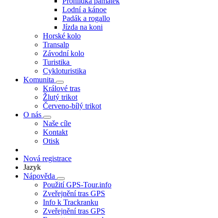
Prohlídka památek
Lodní a kánoe
Padák a rogallo
Jízda na koni
Horské kolo
Transalp
Závodní kolo
Turistika
Cykloturistika
Komunita
Králové tras
Žlutý trikot
Červeno-bílý trikot
O nás
Naše cíle
Kontakt
Otisk
Nová registrace
Jazyk
Nápověda
Použití GPS-Tour.info
Zveřejnění tras GPS
Info k Trackranku
Zveřejnění tras GPS