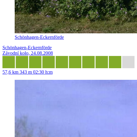
Schönhagen-Eckernförde
Schönhagen-Eckernförde
Závodní kolo, 24.08.2008
57,6 km
343 m
02:30 h:m