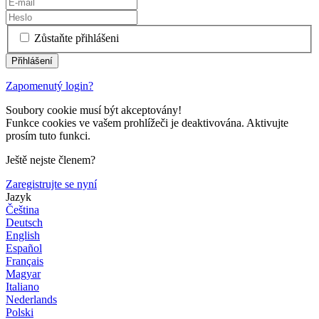
Zůstaňte přihlášeni
Zapomenutý login?
Soubory cookie musí být akceptovány!
Funkce cookies ve vašem prohlížeči je deaktivována. Aktivujte
prosím tuto funkci.
Ještě nejste členem?
Zaregistrujte se nyní
Jazyk
Čeština
Deutsch
English
Español
Français
Magyar
Italiano
Nederlands
Polski