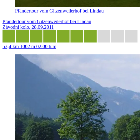
Pfändertour vom Gitzenweilerhof bei Lindau
Pfändertour vom Gitzenweilerhof bei Lindau
Závodní kolo, 28.09.2011
53,4 km
1002 m
02:00 h:m