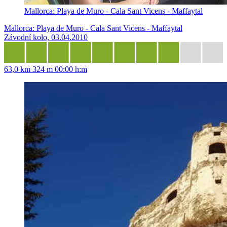
Mallorca: Playa de Muro - Cala Sant Vicens - Maffaytal
Mallorca: Playa de Muro - Cala Sant Vicens - Maffaytal
Závodní kolo, 03.04.2010
63,0 km
324 m
00:00 h:m