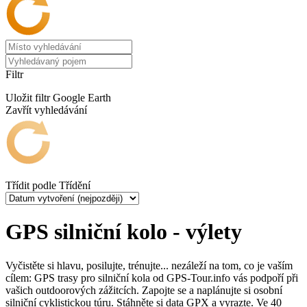
Filtr
Uložit filtr
Google Earth
Zavřít vyhledávání
Třídit podle
Třídění
GPS silniční kolo - výlety
Vyčistěte si hlavu, posilujte, trénujte... nezáleží na tom, co je vaším
cílem: GPS trasy pro silniční kola od GPS-Tour.info vás podpoří při
vašich outdoorových zážitcích. Zapojte se a naplánujte si osobní
silniční cyklistickou túru. Stáhněte si data GPX a vyrazte. Ve 40