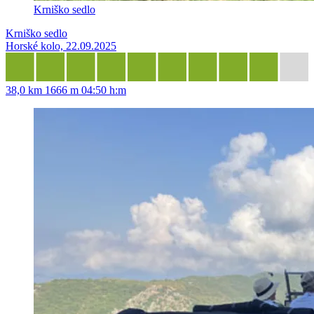
Krniško sedlo
Krniško sedlo
Horské kolo, 22.09.2025
38,0 km
1666 m
04:50 h:m