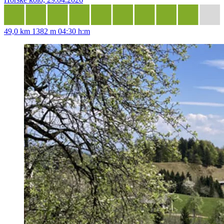
49,0 km
1382 m
04:30 h:m