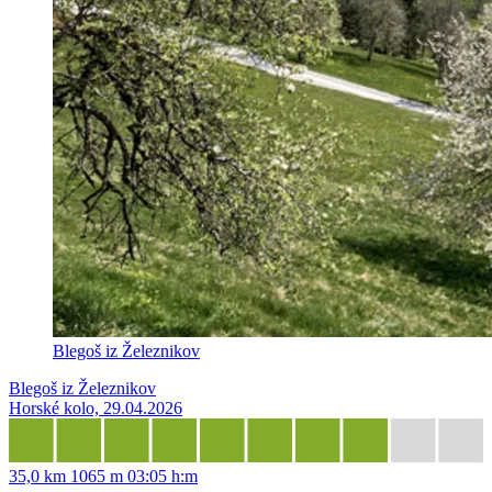
Blegoš iz Železnikov
Blegoš iz Železnikov
Horské kolo, 29.04.2026
35,0 km
1065 m
03:05 h:m