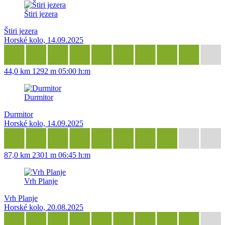
Štiri jezera
Štiri jezera
Horské kolo, 14.09.2025
44,0 km
1292 m
05:00 h:m
Durmitor
Durmitor
Horské kolo, 14.09.2025
87,0 km
2301 m
06:45 h:m
Vrh Planje
Vrh Planje
Horské kolo, 20.08.2025