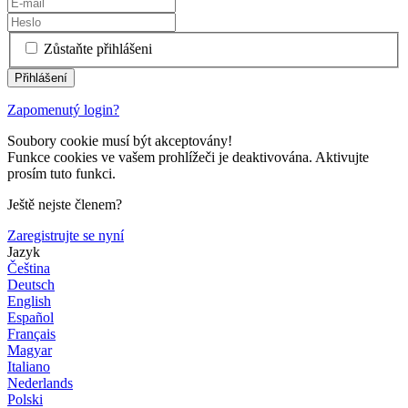
Zůstaňte přihlášeni
Zapomenutý login?
Soubory cookie musí být akceptovány!
Funkce cookies ve vašem prohlížeči je deaktivována. Aktivujte
prosím tuto funkci.
Ještě nejste členem?
Zaregistrujte se nyní
Jazyk
Čeština
Deutsch
English
Español
Français
Magyar
Italiano
Nederlands
Polski