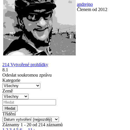
andrejno
Členem od 2012
214 Vytvořené prohlídky
8.1
Odeslat soukromou zprávu
Kategorie
Země
Třídění
Záznamy 1 - 20 od 214 záznamů
1
2
3
4
5
6
...
11
›