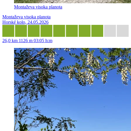
Montaževa visoka planota
Montaževa visoka planota
Horské kolo, 24.05.2026
26,0 km
1126 m
03:05 h:m