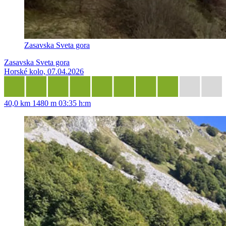
Zasavska Sveta gora
Zasavska Sveta gora
Horské kolo, 07.04.2026
40,0 km
1480 m
03:35 h:m