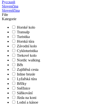
Русский
Slovenčina
Slovenščina
Filtr
Kategorie
Horské kolo
Transalp
Turistika
Horská túra
Závodní kolo
Cykloturistika
Trekové kolo
Nordic walking
Běh
Zajištěná cesta
Inline brusle
Lyžařská túra
Běžky
Sněžnice
Sáňkování
Jízda na koni
Lodní a kánoe