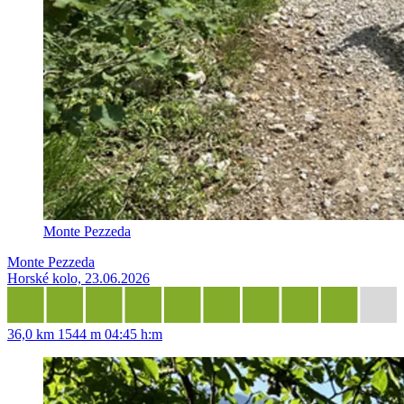
Monte Pezzeda
Monte Pezzeda
Horské kolo, 23.06.2026
36,0 km
1544 m
04:45 h:m