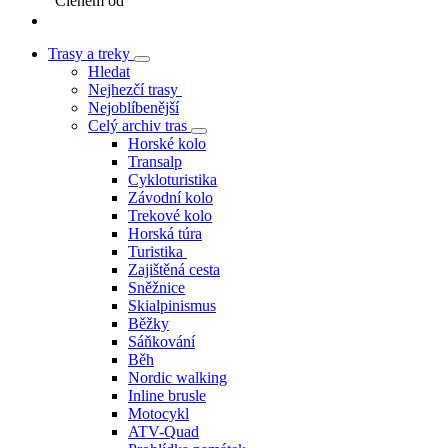
Členem od
Trasy a treky
Hledat
Nejhezčí trasy
Nejoblíbenější
Celý archiv tras
Horské kolo
Transalp
Cykloturistika
Závodní kolo
Trekové kolo
Horská túra
Turistika
Zajištěná cesta
Sněžnice
Skialpinismus
Běžky
Sáňkování
Běh
Nordic walking
Inline brusle
Motocykl
ATV-Quad