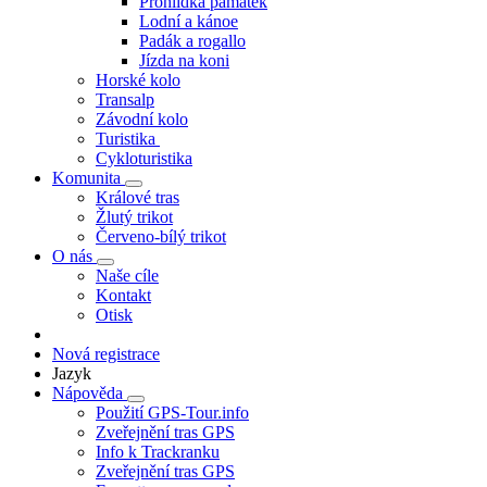
Prohlídka památek
Lodní a kánoe
Padák a rogallo
Jízda na koni
Horské kolo
Transalp
Závodní kolo
Turistika
Cykloturistika
Komunita
Králové tras
Žlutý trikot
Červeno-bílý trikot
O nás
Naše cíle
Kontakt
Otisk
Nová registrace
Jazyk
Nápověda
Použití GPS-Tour.info
Zveřejnění tras GPS
Info k Trackranku
Zveřejnění tras GPS