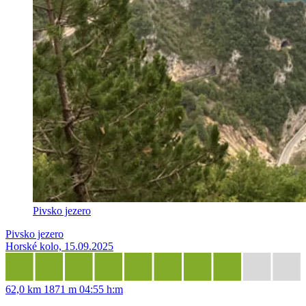
Pivsko jezero
Pivsko jezero
Horské kolo, 15.09.2025
62,0 km
1871 m
04:55 h:m