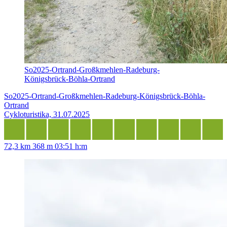
So2025-Ortrand-Großkmehlen-Radeburg-
Königsbrück-Böhla-Ortrand
So2025-Ortrand-Großkmehlen-Radeburg-Königsbrück-Böhla-
Ortrand
Cykloturistika, 31.07.2025
72,3 km
368 m
03:51 h:m