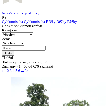
676 Vytvořené prohlídky
9.8
Cykloturistika
Cykloturistika
Běžky
Běžky
Běžky
Odeslat soukromou zprávu
Kategorie
Země
Třídění
Záznamy 41 - 60 od 676 záznamů
‹
1
2
3
4
5
6
...
34
›