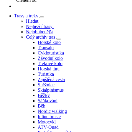
Členem od
Trasy a treky
Hledat
Nejhezčí trasy
Nejoblíbenější
Celý archiv tras
Horské kolo
Transalp
Cykloturistika
Závodní kolo
Trekové kolo
Horská túra
Turistika
Zajištěná cesta
Sněžnice
Skialpinismus
Běžky
Sáňkování
Běh
Nordic walking
Inline brusle
Motocykl
ATV-Quad