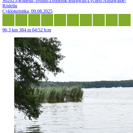
So2025-Rödelin-Temlin-Zehdenik-Burgwall-Lychen-Annawalde-
Rödelin
Cykloturistika, 09.08.2025
96,3 km
384 m
04:52 h:m