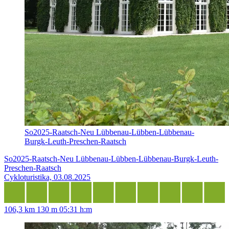
So2025-Raatsch-Neu Lübbenau-Lübben-Lübbenau-
Burgk-Leuth-Preschen-Raatsch
So2025-Raatsch-Neu Lübbenau-Lübben-Lübbenau-Burgk-Leuth-
Preschen-Raatsch
Cykloturistika, 03.08.2025
106,3 km
130 m
05:31 h:m