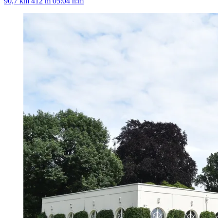
90,7 km
412 m
05:04 h:m