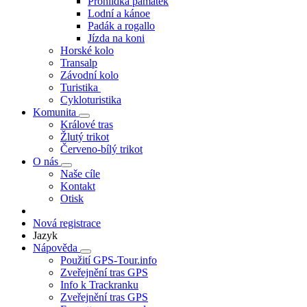
Prohlídka památek
Lodní a kánoe
Padák a rogallo
Jízda na koni
Horské kolo
Transalp
Závodní kolo
Turistika
Cykloturistika
Komunita
Králové tras
Žlutý trikot
Červeno-bílý trikot
O nás
Naše cíle
Kontakt
Otisk
Nová registrace
Jazyk
Nápověda
Použití GPS-Tour.info
Zveřejnění tras GPS
Info k Trackranku
Zveřejnění tras GPS