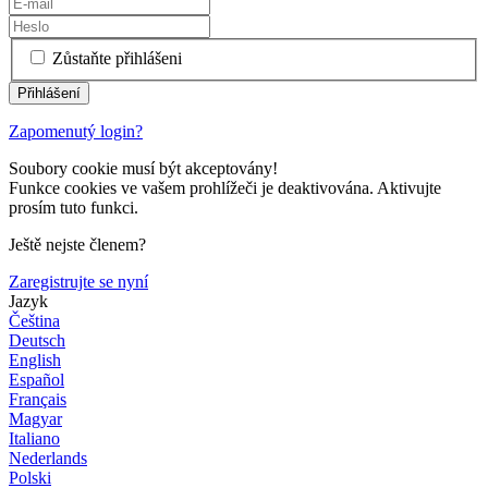
Zůstaňte přihlášeni
Zapomenutý login?
Soubory cookie musí být akceptovány!
Funkce cookies ve vašem prohlížeči je deaktivována. Aktivujte
prosím tuto funkci.
Ještě nejste členem?
Zaregistrujte se nyní
Jazyk
Čeština
Deutsch
English
Español
Français
Magyar
Italiano
Nederlands
Polski