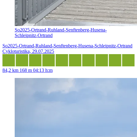
So2025-Ortrand-Ruhland-Senftenberg-Husena-
Schleipnitz-Ortrand
So2025-Ortrand-Ruhland-Senftenberg-Husena-Schleipnitz-Ortrand
Cykloturistika, 29.07.2025
84,2 km
168 m
04:13 h:m