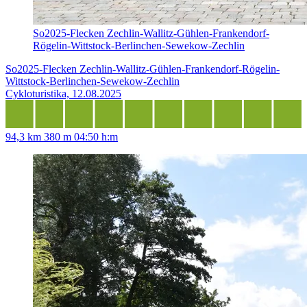
So2025-Flecken Zechlin-Wallitz-Gühlen-Frankendorf-
Rögelin-Wittstock-Berlinchen-Sewekow-Zechlin
So2025-Flecken Zechlin-Wallitz-Gühlen-Frankendorf-Rögelin-
Wittstock-Berlinchen-Sewekow-Zechlin
Cykloturistika, 12.08.2025
94,3 km
380 m
04:50 h:m