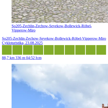
So205-Zechlin-Zechow-Sevekow-Bollewick-Röbel-
Vipperow-Miro
So205-Zechlin-Zechow-Sevekow-Bollewick-Röbel-Vipperow-Miro
Cykloturistika, 23.08.2025
88,7 km
336 m
04:52 h:m