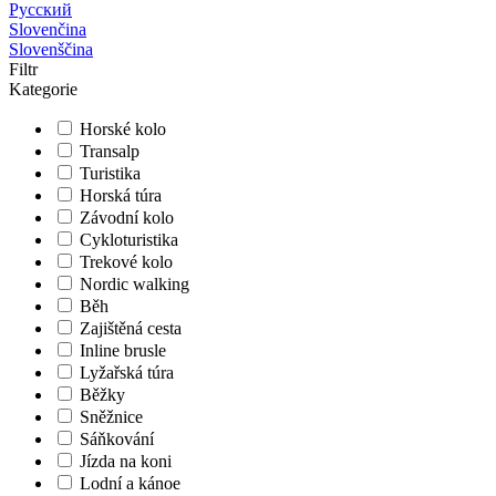
Русский
Slovenčina
Slovenščina
Filtr
Kategorie
Horské kolo
Transalp
Turistika
Horská túra
Závodní kolo
Cykloturistika
Trekové kolo
Nordic walking
Běh
Zajištěná cesta
Inline brusle
Lyžařská túra
Běžky
Sněžnice
Sáňkování
Jízda na koni
Lodní a kánoe