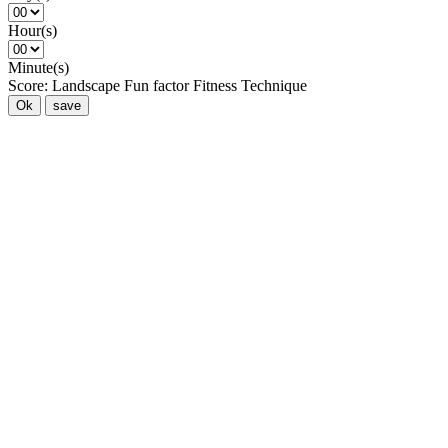
Hour(s)
Minute(s)
Score:
Landscape
Fun factor
Fitness
Technique
Ok
save