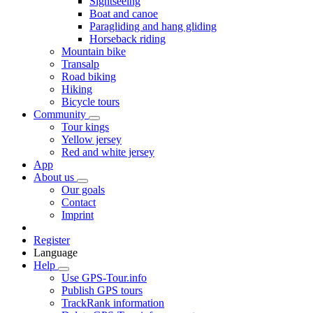
Sightseeing
Boat and canoe
Paragliding and hang gliding
Horseback riding
Mountain bike
Transalp
Road biking
Hiking
Bicycle tours
Community
Tour kings
Yellow jersey
Red and white jersey
App
About us
Our goals
Contact
Imprint
Register
Language
Help
Use GPS-Tour.info
Publish GPS tours
TrackRank information