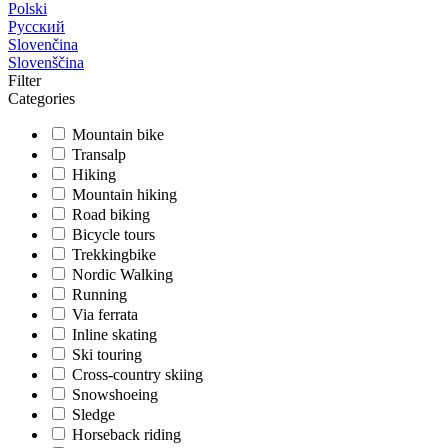
Polski
Русский
Slovenčina
Slovenščina
Filter
Categories
Mountain bike
Transalp
Hiking
Mountain hiking
Road biking
Bicycle tours
Trekkingbike
Nordic Walking
Running
Via ferrata
Inline skating
Ski touring
Cross-country skiing
Snowshoeing
Sledge
Horseback riding