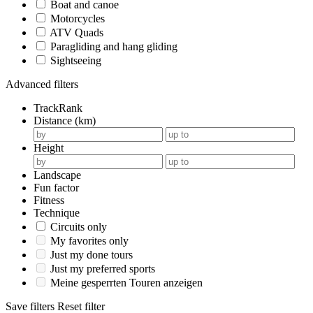
Boat and canoe
Motorcycles
ATV Quads
Paragliding and hang gliding
Sightseeing
Advanced filters
TrackRank
Distance (km)
Height
Landscape
Fun factor
Fitness
Technique
Circuits only
My favorites only
Just my done tours
Just my preferred sports
Meine gesperrten Touren anzeigen
Save filters
Reset filter