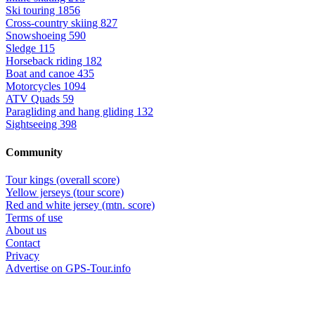
Ski touring
1856
Cross-country skiing
827
Snowshoeing
590
Sledge
115
Horseback riding
182
Boat and canoe
435
Motorcycles
1094
ATV Quads
59
Paragliding and hang gliding
132
Sightseeing
398
Community
Tour kings (overall score)
Yellow jerseys (tour score)
Red and white jersey (mtn. score)
Terms of use
About us
Contact
Privacy
Advertise on GPS-Tour.info