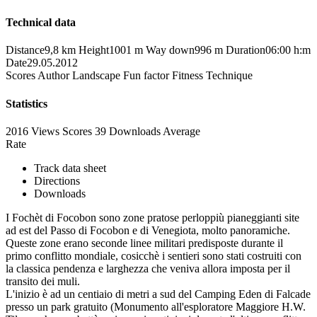
Technical data
Distance
9,8 km
Height
1001 m
Way down
996 m
Duration
06:00 h:m
Date
29.05.2012
Scores
Author
Landscape
Fun factor
Fitness
Technique
Statistics
2016 Views
Scores
39 Downloads
Average
Rate
Track data sheet
Directions
Downloads
I Fochèt di Focobon sono zone pratose perloppiù pianeggianti site
ad est del Passo di Focobon e di Venegiota, molto panoramiche.
Queste zone erano seconde linee militari predisposte durante il
primo conflitto mondiale, cosicchè i sentieri sono stati costruiti con
la classica pendenza e larghezza che veniva allora imposta per il
transito dei muli.
L'inizio è ad un centiaio di metri a sud del Camping Eden di Falcade
presso un park gratuito (Monumento all'esploratore Maggiore H.W.