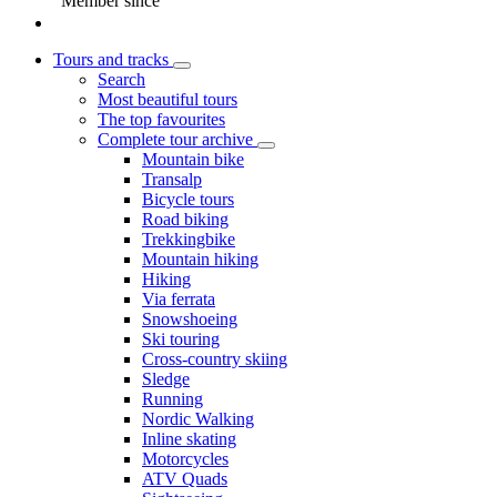
Member since
Tours and tracks
Search
Most beautiful tours
The top favourites
Complete tour archive
Mountain bike
Transalp
Bicycle tours
Road biking
Trekkingbike
Mountain hiking
Hiking
Via ferrata
Snowshoeing
Ski touring
Cross-country skiing
Sledge
Running
Nordic Walking
Inline skating
Motorcycles
ATV Quads