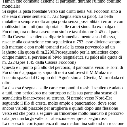
Tilman che combattè assieme ai partigiani durante l'ultimo conflitto
mondiale)
Si segue la pista forestale verso sud diritti nella Val Focobon sino a
che essa diviene sentiero n. 722 (segnaletica su palo). La bella
mulattiera sempre molto ampia porta senza possibilità di errori e con
moltissimi tornanti (non riportati sulle carte) sino alla ex malga di
Focobòn, ora ottima casera con stufa e tavolato. ore 2.45 dal park
Dalla Casera il sentiero si diparte immediatamente a sud di essa,
rasente alla costruzione con segnaletica n.753. esso diviene sempre
più marcato e con molti tornanti risale la costa pervenedo ad un
laghetto alla quota di m.2200.Proseguendo per la mulattiera dopo
cinque minuti si perviene al bivio (segnaletica su palo) alla quota di
m. 2224.(ore 1.45 dalla Casera Focobon)
Questo è il punto più alto del percorso, il panorama verso le Torri di
Focobòn è appagante, sopra di noi a sud-ovest il M.Mulaz ma
l'occhio spazia dal Gruppo dell'Agnèr sino al Civetta, Marmolada ed
oltre.
La discesa è segnata sulle carte con puntini rossi: il sentiero è adatto
a tutti, non pericoloso ma purtroppo nella sua parte alta scarso di
segnaletica bianco-rossa su terreno. Si prende verso Nord-Est
seguendo il filo di cresta, molto ampio e panoramico, dove sono
ancora visibili piazzole per artiglieria e quindi dopo una flessione
verso est che porta a seguire un trincerone molto marcato il percorso
cala per una larga valletta - attenzione sempre ai segni rossi.
La discesa in corrispondenza di una madonnina sotto ad un roccione