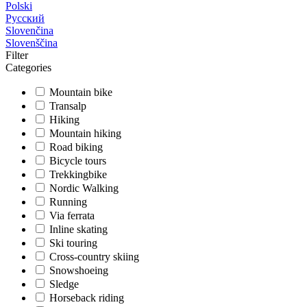
Polski
Русский
Slovenčina
Slovenščina
Filter
Categories
Mountain bike
Transalp
Hiking
Mountain hiking
Road biking
Bicycle tours
Trekkingbike
Nordic Walking
Running
Via ferrata
Inline skating
Ski touring
Cross-country skiing
Snowshoeing
Sledge
Horseback riding