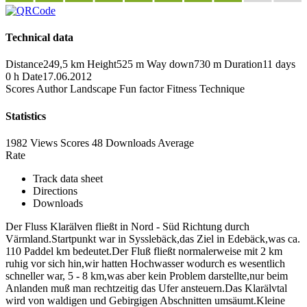
Technical data
Distance
249,5 km
Height
525 m
Way down
730 m
Duration
11 days
0 h
Date
17.06.2012
Scores
Author
Landscape
Fun factor
Fitness
Technique
Statistics
1982 Views
Scores
48 Downloads
Average
Rate
Track data sheet
Directions
Downloads
Der Fluss Klarälven fließt in Nord - Süd Richtung durch
Värmland.Startpunkt war in Sysslebäck,das Ziel in Edebäck,was ca.
110 Paddel km bedeutet.Der Fluß fließt normalerweise mit 2 km
ruhig vor sich hin,wir hatten Hochwasser wodurch es wesentlich
schneller war, 5 - 8 km,was aber kein Problem darstellte,nur beim
Anlanden muß man rechtzeitig das Ufer ansteuern.Das Klarälvtal
wird von waldigen und Gebirgigen Abschnitten umsäumt.Kleine