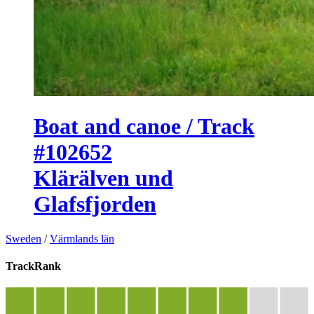
Boat and canoe / Track
#102652
Klärälven und
Glafsfjorden
Sweden
/
Värmlands län
TrackRank