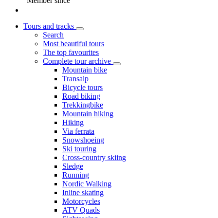
Member since
Tours and tracks
Search
Most beautiful tours
The top favourites
Complete tour archive
Mountain bike
Transalp
Bicycle tours
Road biking
Trekkingbike
Mountain hiking
Hiking
Via ferrata
Snowshoeing
Ski touring
Cross-country skiing
Sledge
Running
Nordic Walking
Inline skating
Motorcycles
ATV Quads