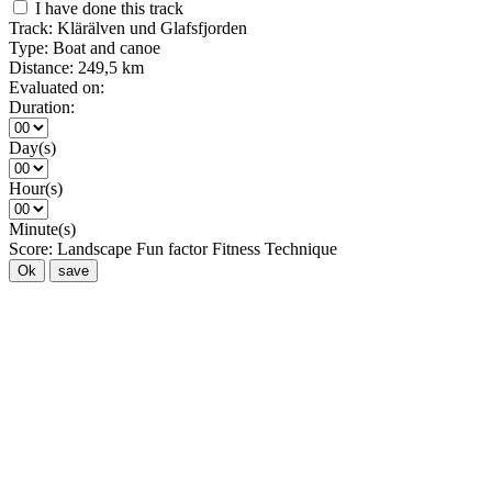
I have done this track
Track:
Klärälven und Glafsfjorden
Type:
Boat and canoe
Distance:
249,5 km
Evaluated on:
Duration:
Day(s)
Hour(s)
Minute(s)
Score:
Landscape
Fun factor
Fitness
Technique
Ok
save