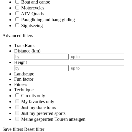
Boat and canoe
Motorcycles
ATV Quads
Paragliding and hang gliding
Sightseeing
Advanced filters
TrackRank
Distance (km)
Height
Landscape
Fun factor
Fitness
Technique
Circuits only
My favorites only
Just my done tours
Just my preferred sports
Meine gesperrten Touren anzeigen
Save filters
Reset filter