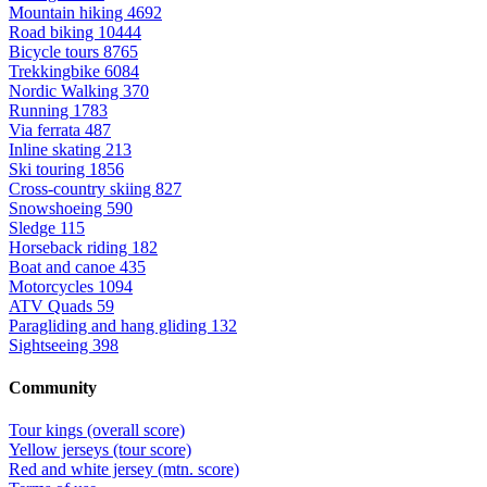
Mountain hiking
4692
Road biking
10444
Bicycle tours
8765
Trekkingbike
6084
Nordic Walking
370
Running
1783
Via ferrata
487
Inline skating
213
Ski touring
1856
Cross-country skiing
827
Snowshoeing
590
Sledge
115
Horseback riding
182
Boat and canoe
435
Motorcycles
1094
ATV Quads
59
Paragliding and hang gliding
132
Sightseeing
398
Community
Tour kings (overall score)
Yellow jerseys (tour score)
Red and white jersey (mtn. score)