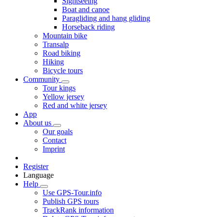
Sightseeing
Boat and canoe
Paragliding and hang gliding
Horseback riding
Mountain bike
Transalp
Road biking
Hiking
Bicycle tours
Community
Tour kings
Yellow jersey
Red and white jersey
App
About us
Our goals
Contact
Imprint
Register
Language
Help
Use GPS-Tour.info
Publish GPS tours
TrackRank information