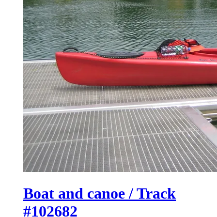
Boat and canoe / Track
#102682