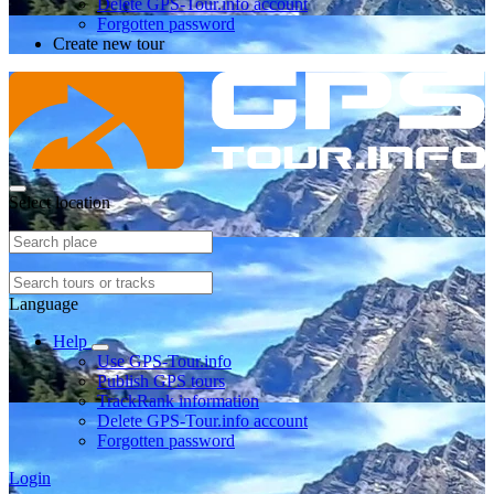
Delete GPS-Tour.info account
Forgotten password
Create new tour
Select location
Language
Help
Use GPS-Tour.info
Publish GPS tours
TrackRank information
Delete GPS-Tour.info account
Forgotten password
Login