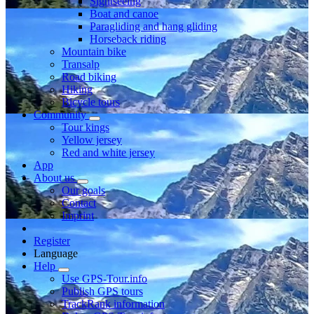
Sightseeing
Boat and canoe
Paragliding and hang gliding
Horseback riding
Mountain bike
Transalp
Road biking
Hiking
Bicycle tours
Community
Tour kings
Yellow jersey
Red and white jersey
App
About us
Our goals
Contact
Imprint
Register
Language
Help
Use GPS-Tour.info
Publish GPS tours
TrackRank information