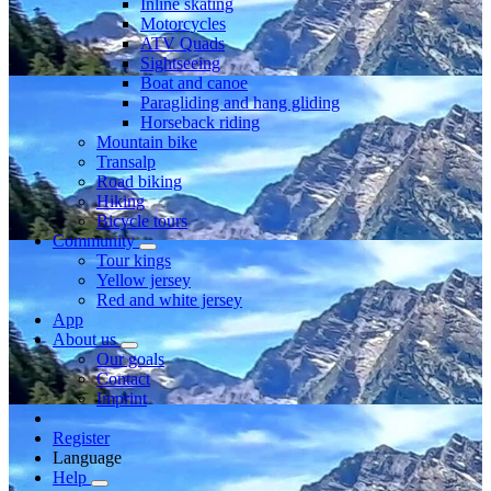
Inline skating
Motorcycles
ATV Quads
Sightseeing
Boat and canoe
Paragliding and hang gliding
Horseback riding
Mountain bike
Transalp
Road biking
Hiking
Bicycle tours
Community
Tour kings
Yellow jersey
Red and white jersey
App
About us
Our goals
Contact
Imprint
Register
Language
Help