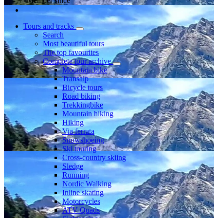
Member since
Tours and tracks
Search
Most beautiful tours
The top favourites
Complete tour archive
Mountain bike
Transalp
Bicycle tours
Road biking
Trekkingbike
Mountain hiking
Hiking
Via ferrata
Snowshoeing
Ski touring
Cross-country skiing
Sledge
Running
Nordic Walking
Inline skating
Motorcycles
ATV Quads