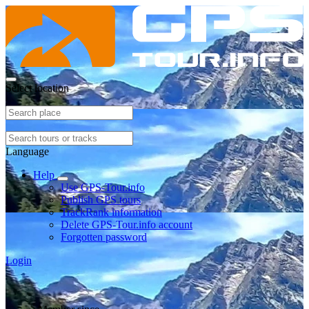
Select location
Language
Help
Use GPS-Tour.info
Publish GPS tours
TrackRank information
Delete GPS-Tour.info account
Forgotten password
Login