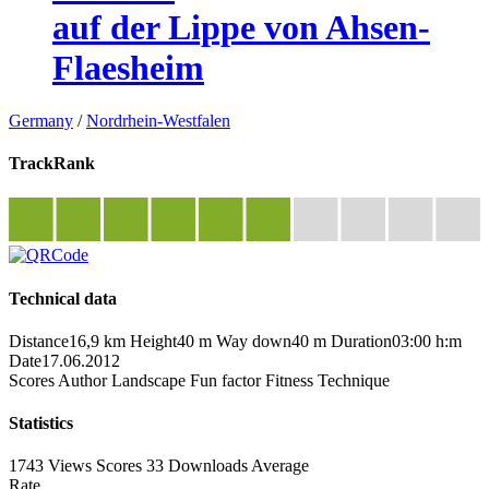
auf der Lippe von Ahsen-
Flaesheim
Germany
/
Nordrhein-Westfalen
TrackRank
Technical data
Distance
16,9 km
Height
40 m
Way down
40 m
Duration
03:00 h:m
Date
17.06.2012
Scores
Author
Landscape
Fun factor
Fitness
Technique
Statistics
1743 Views
Scores
33 Downloads
Average
Rate