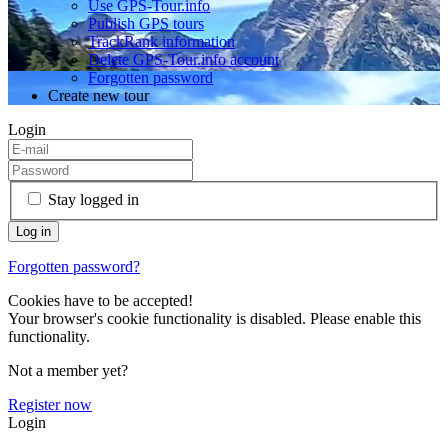
Use GPS-Tour.info
Publish GPS tours
TrackRank information
Delete GPS-Tour.info account
Forgotten password
Create new tour
Login
Stay logged in
Forgotten password?
Cookies have to be accepted!
Your browser's cookie functionality is disabled. Please enable this
functionality.
Not a member yet?
Register now
Login