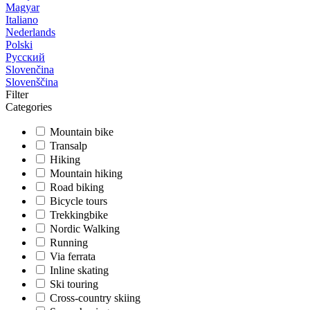
Magyar
Italiano
Nederlands
Polski
Русский
Slovenčina
Slovenščina
Filter
Categories
Mountain bike
Transalp
Hiking
Mountain hiking
Road biking
Bicycle tours
Trekkingbike
Nordic Walking
Running
Via ferrata
Inline skating
Ski touring
Cross-country skiing