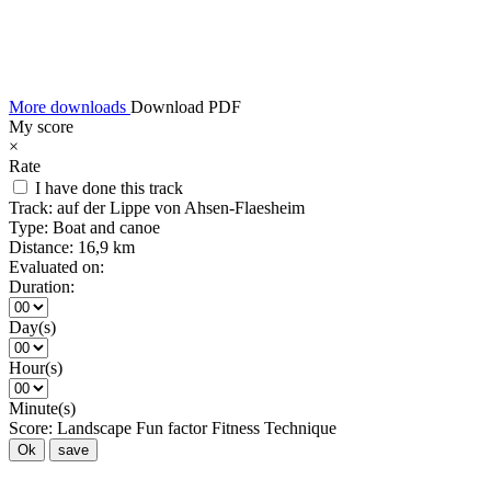
More downloads
Download PDF
My score
×
Rate
I have done this track
Track:
auf der Lippe von Ahsen-Flaesheim
Type:
Boat and canoe
Distance:
16,9 km
Evaluated on:
Duration:
Day(s)
Hour(s)
Minute(s)
Score:
Landscape
Fun factor
Fitness
Technique
Ok
save