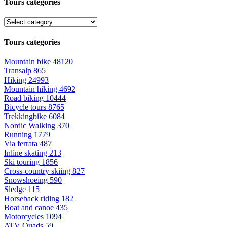
Tours categories
Tours categories
Mountain bike
48120
Transalp
865
Hiking
24993
Mountain hiking
4692
Road biking
10444
Bicycle tours
8765
Trekkingbike
6084
Nordic Walking
370
Running
1779
Via ferrata
487
Inline skating
213
Ski touring
1856
Cross-country skiing
827
Snowshoeing
590
Sledge
115
Horseback riding
182
Boat and canoe
435
Motorcycles
1094
ATV Quads
59