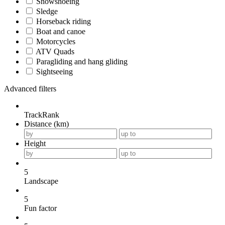
Snowshoeing
Sledge
Horseback riding
Boat and canoe
Motorcycles
ATV Quads
Paragliding and hang gliding
Sightseeing
Advanced filters
TrackRank
Distance (km)
Height
5
Landscape
5
Fun factor