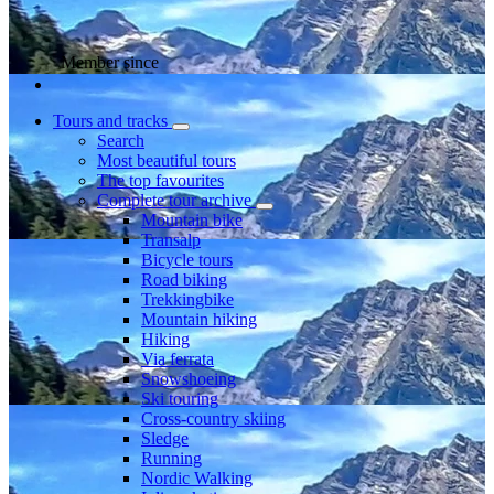
Member since
Tours and tracks
Search
Most beautiful tours
The top favourites
Complete tour archive
Mountain bike
Transalp
Bicycle tours
Road biking
Trekkingbike
Mountain hiking
Hiking
Via ferrata
Snowshoeing
Ski touring
Cross-country skiing
Sledge
Running
Nordic Walking