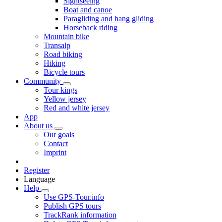
Sightseeing
Boat and canoe
Paragliding and hang gliding
Horseback riding
Mountain bike
Transalp
Road biking
Hiking
Bicycle tours
Community
Tour kings
Yellow jersey
Red and white jersey
App
About us
Our goals
Contact
Imprint
Register
Language
Help
Use GPS-Tour.info
Publish GPS tours
TrackRank information