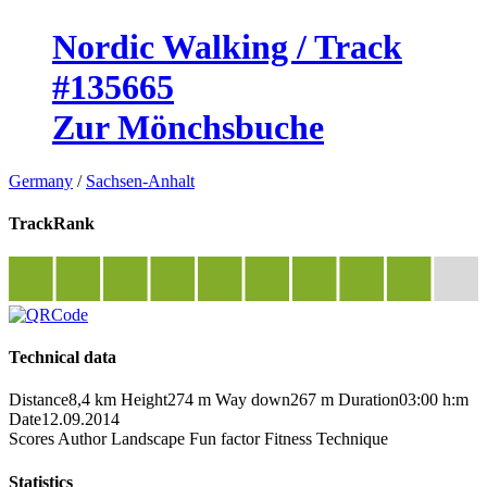
Nordic Walking / Track
#135665
Zur Mönchsbuche
Germany
/
Sachsen-Anhalt
TrackRank
Technical data
Distance
8,4 km
Height
274 m
Way down
267 m
Duration
03:00 h:m
Date
12.09.2014
Scores
Author
Landscape
Fun factor
Fitness
Technique
Statistics