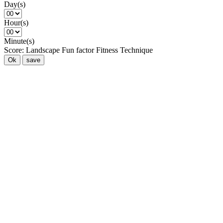
Day(s)
Hour(s)
Minute(s)
Score:
Landscape
Fun factor
Fitness
Technique
Ok
save