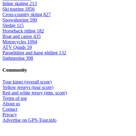
Inline skating
213
Ski touring
1856
Cross-country skiing
827
Snowshoeing
590
Sledge
115
Horseback riding
182
Boat and canoe
435
Motorcycles
1094
ATV Quads
59
Paragliding and hang gliding
132
Sightseeing
398
Community
Tour kings (overall score)
Yellow jerseys (tour score)
Red and white jersey (mtn. score)
Terms of use
About us
Contact
Privacy
Advertise on GPS-Tour.info