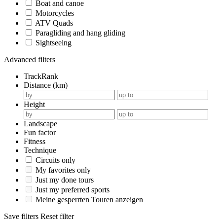
Boat and canoe
Motorcycles
ATV Quads
Paragliding and hang gliding
Sightseeing
Advanced filters
TrackRank
Distance (km)
Height
Landscape
Fun factor
Fitness
Technique
Circuits only
My favorites only
Just my done tours
Just my preferred sports
Meine gesperrten Touren anzeigen
Save filters
Reset filter