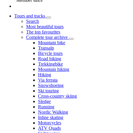
Member since
Tours and tracks
Search
Most beautiful tours
The top favourites
Complete tour archive
Mountain bike
Transalp
Bicycle tours
Road biking
Trekkingbike
Mountain hiking
Hiking
Via ferrata
Snowshoeing
Ski touring
Cross-country skiing
Sledge
Running
Nordic Walking
Inline skating
Motorcycles
ATV Quads