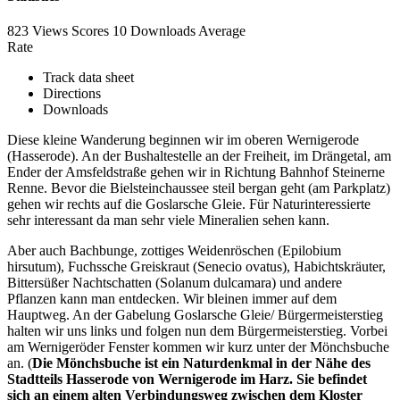
823 Views
Scores
10 Downloads
Average
Rate
Track data sheet
Directions
Downloads
Diese kleine Wanderung beginnen wir im oberen Wernigerode
(Hasserode). An der Bushaltestelle an der Freiheit, im Drängetal, am
Ender der Amsfeldstraße gehen wir in Richtung Bahnhof Steinerne
Renne. Bevor die Bielsteinchaussee steil bergan geht (am Parkplatz)
gehen wir rechts auf die Goslarsche Gleie. Für Naturinteressierte
sehr interessant da man sehr viele Mineralien sehen kann.
Aber auch Bachbunge, zottiges Weidenröschen (Epilobium
hirsutum), Fuchssche Greiskraut (Senecio ovatus), Habichtskräuter,
Bittersüßer Nachtschatten (Solanum dulcamara) und andere
Pflanzen kann man entdecken. Wir bleinen immer auf dem
Hauptweg. An der Gabelung Goslarsche Gleie/ Bürgermeisterstieg
halten wir uns links und folgen nun dem Bürgermeisterstieg. Vorbei
am Wernigeröder Fenster kommen wir kurz unter der Mönchsbuche
an. (
Die Mönchsbuche ist ein Naturdenkmal in der Nähe des
Stadtteils Hasserode von Wernigerode im Harz. Sie befindet
sich an einem alten Verbindungsweg zwischen dem Kloster