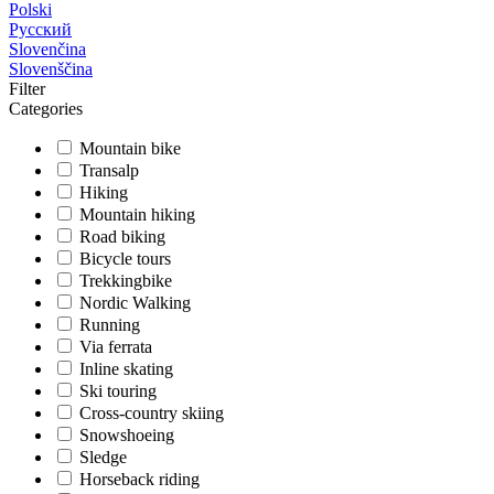
Polski
Русский
Slovenčina
Slovenščina
Filter
Categories
Mountain bike
Transalp
Hiking
Mountain hiking
Road biking
Bicycle tours
Trekkingbike
Nordic Walking
Running
Via ferrata
Inline skating
Ski touring
Cross-country skiing
Snowshoeing
Sledge
Horseback riding