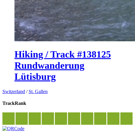
Hiking / Track #138125
Rundwanderung
Lütisburg
Switzerland
/
St. Gallen
TrackRank