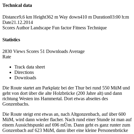
Technical data
Distance
9,6 km
Height
362 m
Way down
410 m
Duration
03:00 h:m
Date
21.12.2014
Scores
Author
Landscape
Fun factor
Fitness
Technique
Statistics
2830 Views
Scores
51 Downloads
Average
Rate
Track data sheet
Directions
Downloads
Die Route startet am Parkplatz bei der Thur bei rund 550 MüM und
geht von dort über die alte Holzbrücke (200 Jahre alt) und dann
richtung Westen ins Hammertal. Dort etwas abseites des
Gonzenbachs.
Die Route steigt erst etwas an, nach Altgonzenbach, auf über 600
MüM, wird dann wieder flacher. Nach rund einer Stunde ist man auf
einem Aussichtspunkt auf 696 mÜm. Dann geht es ganz runter zum
Gonzenbach auf 623 MüM, dann über eine kleine Personenbrücke