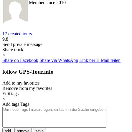
Member since 2010
17 created tours
9.8
Send private message
Share track
×
Share on Facebook
Share via WhatsApp
Link per E-Mail teilen
follow GPS-Tour.info
Add to my favorites
Remove from my favorites
Edit tags
×
Add tags
Tags
add
remove
save