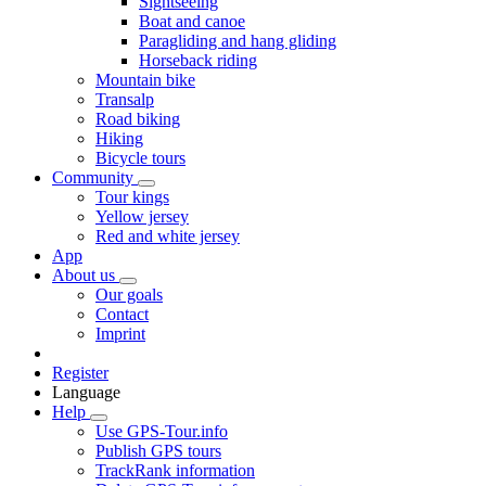
Sightseeing
Boat and canoe
Paragliding and hang gliding
Horseback riding
Mountain bike
Transalp
Road biking
Hiking
Bicycle tours
Community
Tour kings
Yellow jersey
Red and white jersey
App
About us
Our goals
Contact
Imprint
Register
Language
Help
Use GPS-Tour.info
Publish GPS tours
TrackRank information