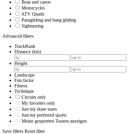
Boat and canoe
Motorcycles
ATV Quads
Paragliding and hang gliding
Sightseeing
Advanced filters
TrackRank
Distance (km)
Height
Landscape
Fun factor
Fitness
Technique
Circuits only
My favorites only
Just my done tours
Just my preferred sports
Meine gesperrten Touren anzeigen
Save filters
Reset filter