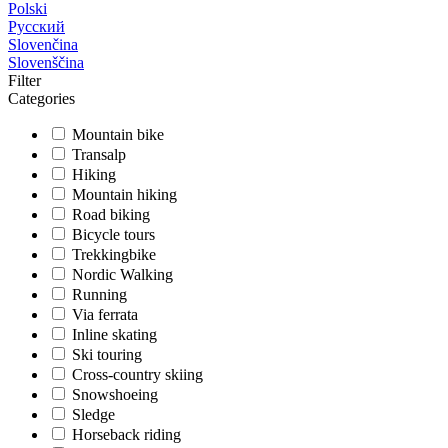
Polski
Русский
Slovenčina
Slovenščina
Filter
Categories
Mountain bike
Transalp
Hiking
Mountain hiking
Road biking
Bicycle tours
Trekkingbike
Nordic Walking
Running
Via ferrata
Inline skating
Ski touring
Cross-country skiing
Snowshoeing
Sledge
Horseback riding