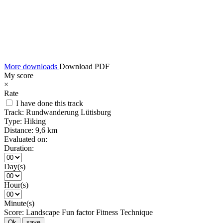
More downloads
Download PDF
My score
×
Rate
I have done this track
Track:
Rundwanderung Lütisburg
Type:
Hiking
Distance:
9,6 km
Evaluated on:
Duration:
Day(s)
Hour(s)
Minute(s)
Score:
Landscape
Fun factor
Fitness
Technique
Ok
save