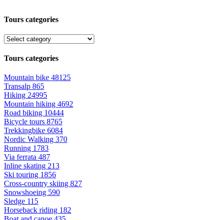
Tours categories
Tours categories
Mountain bike
48125
Transalp
865
Hiking
24995
Mountain hiking
4692
Road biking
10444
Bicycle tours
8765
Trekkingbike
6084
Nordic Walking
370
Running
1783
Via ferrata
487
Inline skating
213
Ski touring
1856
Cross-country skiing
827
Snowshoeing
590
Sledge
115
Horseback riding
182
Boat and canoe
435