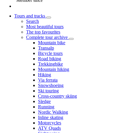
Member since
Tours and tracks
Search
Most beautiful tours
The top favourites
Complete tour archive
Mountain bike
Transalp
Bicycle tours
Road biking
Trekkingbike
Mountain hiking
Hiking
Via ferrata
Snowshoeing
Ski touring
Cross-country skiing
Sledge
Running
Nordic Walking
Inline skating
Motorcycles
ATV Quads