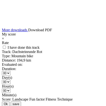
More downloads
Download PDF
My score
×
Rate
I have done this track
Track:
Dachsteinrunde Rot
Type:
Mountain bike
Distance:
194,9 km
Evaluated on:
Duration:
Day(s)
Hour(s)
Minute(s)
Score:
Landscape
Fun factor
Fitness
Technique
Ok
save