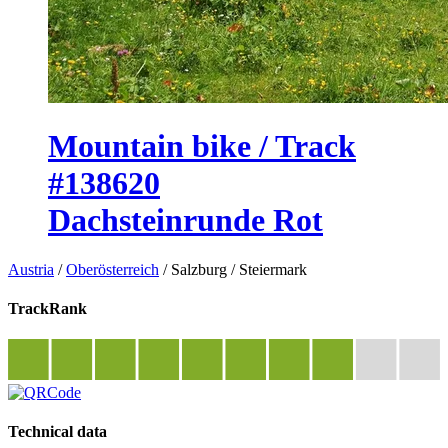
Mountain bike / Track
#138620
Dachsteinrunde Rot
Austria
/
Oberösterreich
/
Salzburg
/
Steiermark
TrackRank
Technical data