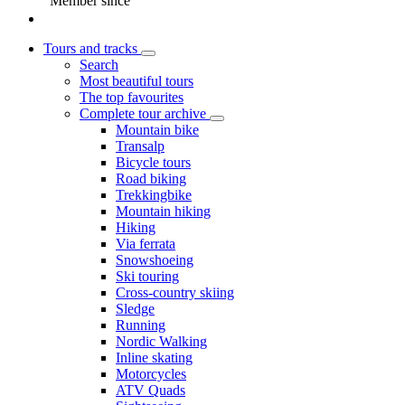
Member since
Tours and tracks
Search
Most beautiful tours
The top favourites
Complete tour archive
Mountain bike
Transalp
Bicycle tours
Road biking
Trekkingbike
Mountain hiking
Hiking
Via ferrata
Snowshoeing
Ski touring
Cross-country skiing
Sledge
Running
Nordic Walking
Inline skating
Motorcycles
ATV Quads