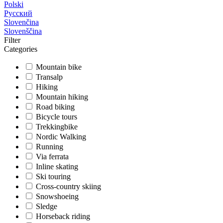
Polski
Русский
Slovenčina
Slovenščina
Filter
Categories
Mountain bike
Transalp
Hiking
Mountain hiking
Road biking
Bicycle tours
Trekkingbike
Nordic Walking
Running
Via ferrata
Inline skating
Ski touring
Cross-country skiing
Snowshoeing
Sledge
Horseback riding