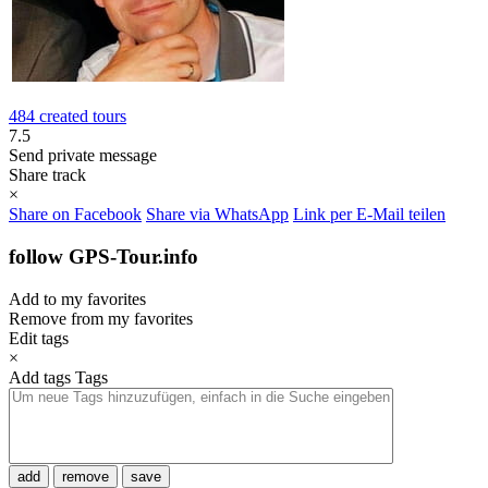
484 created tours
7.5
Send private message
Share track
×
Share on Facebook
Share via WhatsApp
Link per E-Mail teilen
follow GPS-Tour.info
Add to my favorites
Remove from my favorites
Edit tags
×
Add tags
Tags
add
remove
save