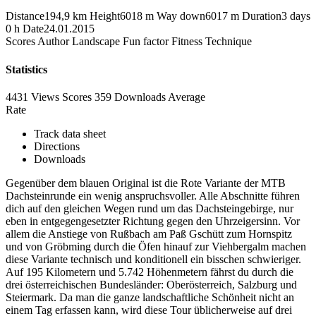
Distance
194,9 km
Height
6018 m
Way down
6017 m
Duration
3 days
0 h
Date
24.01.2015
Scores
Author
Landscape
Fun factor
Fitness
Technique
Statistics
4431 Views
Scores
359 Downloads
Average
Rate
Track data sheet
Directions
Downloads
Gegenüber dem blauen Original ist die Rote Variante der MTB
Dachsteinrunde ein wenig anspruchsvoller. Alle Abschnitte führen
dich auf den gleichen Wegen rund um das Dachsteingebirge, nur
eben in entgegengesetzter Richtung gegen den Uhrzeigersinn. Vor
allem die Anstiege von Rußbach am Paß Gschütt zum Hornspitz
und von Gröbming durch die Öfen hinauf zur Viehbergalm machen
diese Variante technisch und konditionell ein bisschen schwieriger.
Auf 195 Kilometern und 5.742 Höhenmetern fährst du durch die
drei österreichischen Bundesländer: Oberösterreich, Salzburg und
Steiermark. Da man die ganze landschaftliche Schönheit nicht an
einem Tag erfassen kann, wird diese Tour üblicherweise auf drei