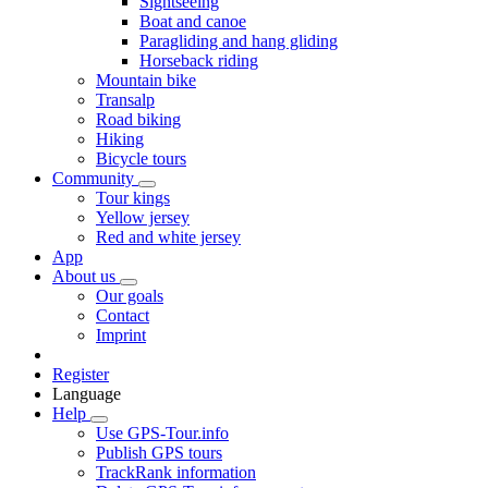
Sightseeing
Boat and canoe
Paragliding and hang gliding
Horseback riding
Mountain bike
Transalp
Road biking
Hiking
Bicycle tours
Community
Tour kings
Yellow jersey
Red and white jersey
App
About us
Our goals
Contact
Imprint
Register
Language
Help
Use GPS-Tour.info
Publish GPS tours
TrackRank information