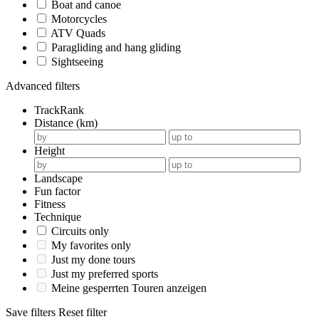
Boat and canoe
Motorcycles
ATV Quads
Paragliding and hang gliding
Sightseeing
Advanced filters
TrackRank
Distance (km)
Height
Landscape
Fun factor
Fitness
Technique
Circuits only
My favorites only
Just my done tours
Just my preferred sports
Meine gesperrten Touren anzeigen
Save filters
Reset filter