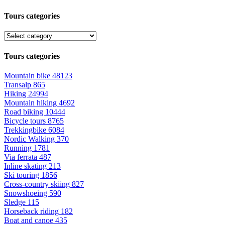
Tours categories
Tours categories
Mountain bike
48123
Transalp
865
Hiking
24994
Mountain hiking
4692
Road biking
10444
Bicycle tours
8765
Trekkingbike
6084
Nordic Walking
370
Running
1781
Via ferrata
487
Inline skating
213
Ski touring
1856
Cross-country skiing
827
Snowshoeing
590
Sledge
115
Horseback riding
182
Boat and canoe
435