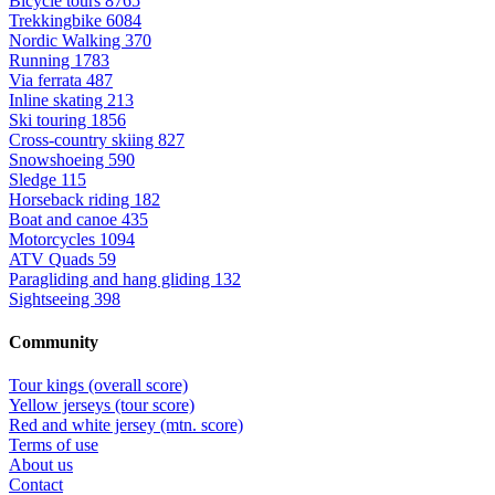
Bicycle tours
8765
Trekkingbike
6084
Nordic Walking
370
Running
1783
Via ferrata
487
Inline skating
213
Ski touring
1856
Cross-country skiing
827
Snowshoeing
590
Sledge
115
Horseback riding
182
Boat and canoe
435
Motorcycles
1094
ATV Quads
59
Paragliding and hang gliding
132
Sightseeing
398
Community
Tour kings (overall score)
Yellow jerseys (tour score)
Red and white jersey (mtn. score)
Terms of use
About us
Contact