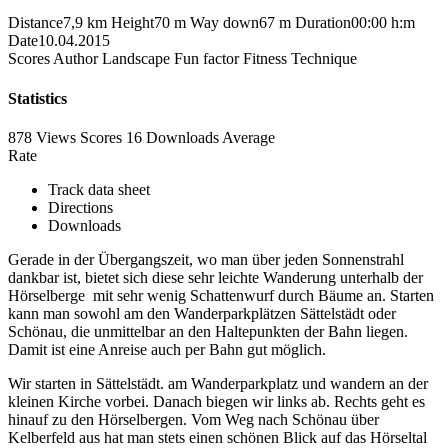
Distance
7,9 km
Height
70 m
Way down
67 m
Duration
00:00 h:m
Date
10.04.2015
Scores
Author
Landscape
Fun factor
Fitness
Technique
Statistics
878 Views
Scores
16 Downloads
Average
Rate
Track data sheet
Directions
Downloads
Gerade in der Übergangszeit, wo man über jeden Sonnenstrahl
dankbar ist, bietet sich diese sehr leichte Wanderung unterhalb der
Hörselberge mit sehr wenig Schattenwurf durch Bäume an. Starten
kann man sowohl am den Wanderparkplätzen Sättelstädt oder
Schönau, die unmittelbar an den Haltepunkten der Bahn liegen.
Damit ist eine Anreise auch per Bahn gut möglich.
Wir starten in Sättelstädt. am Wanderparkplatz und wandern an der
kleinen Kirche vorbei. Danach biegen wir links ab. Rechts geht es
hinauf zu den Hörselbergen. Vom Weg nach Schönau über
Kelberfeld aus hat man stets einen schönen Blick auf das Hörseltal