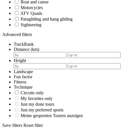
Boat and canoe
Motorcycles
ATV Quads
Paragliding and hang gliding
Sightseeing
Advanced filters
TrackRank
Distance (km)
Height
Landscape
Fun factor
Fitness
Technique
Circuits only
My favorites only
Just my done tours
Just my preferred sports
Meine gesperrten Touren anzeigen
Save filters
Reset filter