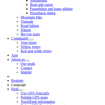
Sightseeing
Boat and canoe
Paragliding and hang gliding
Horseback riding
Mountain bike
Transalp
Road biking
Hiking
Bicycle tours
Community
Tour kings
Yellow jersey
Red and white jersey
App
About us
Our goals
Contact
Imprint
Register
Language
Help
Use GPS-Tour.info
Publish GPS tours
TrackRank information