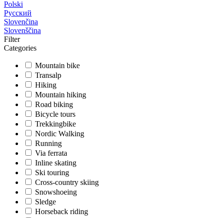
Polski
Русский
Slovenčina
Slovenščina
Filter
Categories
Mountain bike
Transalp
Hiking
Mountain hiking
Road biking
Bicycle tours
Trekkingbike
Nordic Walking
Running
Via ferrata
Inline skating
Ski touring
Cross-country skiing
Snowshoeing
Sledge
Horseback riding