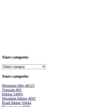
Tours categories
Tours categories
Mountain bike
48125
Transalp
865
Hiking
24995
Mountain hiking
4692
Road biking
10444