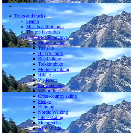
Member since
Tours and tracks
Search
Most beautiful tours
The top favourites
Complete tour archive
Mountain bike
Transalp
Bicycle tours
Road biking
Trekkingbike
Mountain hiking
Hiking
Via ferrata
Snowshoeing
Ski touring
Cross-country skiing
Sledge
Running
Nordic Walking
Inline skating
Motorcycles
ATV Quads