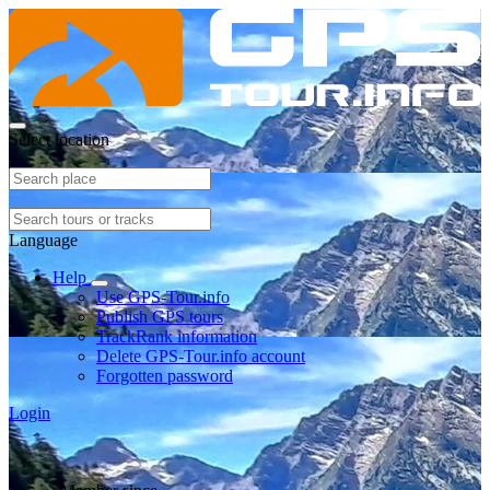
Select location
Language
Help
Use GPS-Tour.info
Publish GPS tours
TrackRank information
Delete GPS-Tour.info account
Forgotten password
Login