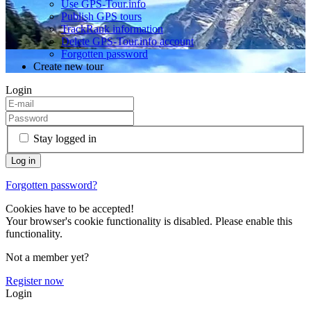
Use GPS-Tour.info
Publish GPS tours
TrackRank information
Delete GPS-Tour.info account
Forgotten password
Create new tour
Login
Stay logged in
Forgotten password?
Cookies have to be accepted!
Your browser's cookie functionality is disabled. Please enable this
functionality.
Not a member yet?
Register now
Login