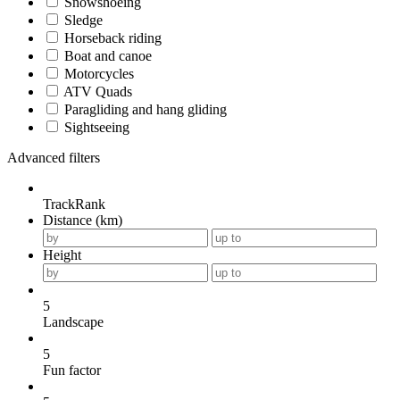
Snowshoeing
Sledge
Horseback riding
Boat and canoe
Motorcycles
ATV Quads
Paragliding and hang gliding
Sightseeing
Advanced filters
TrackRank
Distance (km)
Height
5
Landscape
5
Fun factor