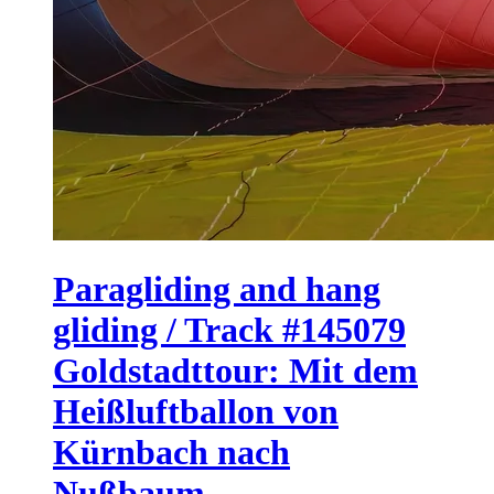
Paragliding and hang
gliding / Track #145079
Goldstadttour: Mit dem
Heißluftballon von
Kürnbach nach
Nußbaum