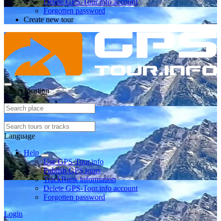
Delete GPS-Tour.info account
Forgotten password
Create new tour
Select location
Language
Help
Use GPS-Tour.info
Publish GPS tours
TrackRank information
Delete GPS-Tour.info account
Forgotten password
Login