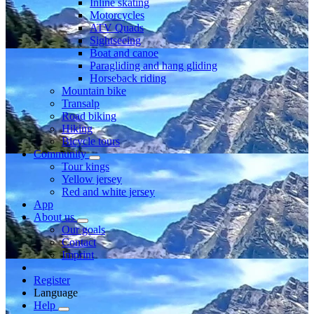
Inline skating
Motorcycles
ATV Quads
Sightseeing
Boat and canoe
Paragliding and hang gliding
Horseback riding
Mountain bike
Transalp
Road biking
Hiking
Bicycle tours
Community
Tour kings
Yellow jersey
Red and white jersey
App
About us
Our goals
Contact
Imprint
Register
Language
Help