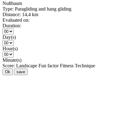
Nußbaum
Type:
Paragliding and hang gliding
Distance:
14,4 km
Evaluated on:
Duration:
Day(s)
Hour(s)
Minute(s)
Score:
Landscape
Fun factor
Fitness
Technique
Ok
save