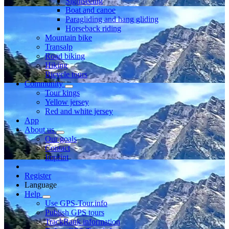
Sightseeing
Boat and canoe
Paragliding and hang gliding
Horseback riding
Mountain bike
Transalp
Road biking
Hiking
Bicycle tours
Community
Tour kings
Yellow jersey
Red and white jersey
App
About us
Our goals
Contact
Imprint
Register
Language
Help
Use GPS-Tour.info
Publish GPS tours
TrackRank information