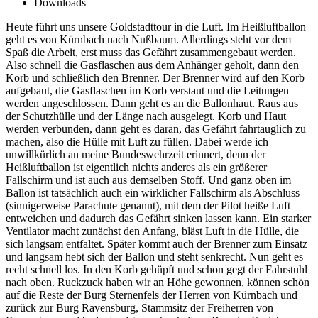
Downloads
Heute führt uns unsere Goldstadttour in die Luft. Im Heißluftballon
geht es von Kürnbach nach Nußbaum. Allerdings steht vor dem
Spaß die Arbeit, erst muss das Gefährt zusammengebaut werden.
Also schnell die Gasflaschen aus dem Anhänger geholt, dann den
Korb und schließlich den Brenner. Der Brenner wird auf den Korb
aufgebaut, die Gasflaschen im Korb verstaut und die Leitungen
werden angeschlossen. Dann geht es an die Ballonhaut. Raus aus
der Schutzhülle und der Länge nach ausgelegt. Korb und Haut
werden verbunden, dann geht es daran, das Gefährt fahrtauglich zu
machen, also die Hülle mit Luft zu füllen. Dabei werde ich
unwillkürlich an meine Bundeswehrzeit erinnert, denn der
Heißluftballon ist eigentlich nichts anderes als ein größerer
Fallschirm und ist auch aus demselben Stoff. Und ganz oben im
Ballon ist tatsächlich auch ein wirklicher Fallschirm als Abschluss
(sinnigerweise Parachute genannt), mit dem der Pilot heiße Luft
entweichen und dadurch das Gefährt sinken lassen kann. Ein starker
Ventilator macht zunächst den Anfang, bläst Luft in die Hülle, die
sich langsam entfaltet. Später kommt auch der Brenner zum Einsatz
und langsam hebt sich der Ballon und steht senkrecht. Nun geht es
recht schnell los. In den Korb gehüpft und schon gegt der Fahrstuhl
nach oben. Ruckzuck haben wir an Höhe gewonnen, können schön
auf die Reste der Burg Sternenfels der Herren von Kürnbach und
zurück zur Burg Ravensburg, Stammsitz der Freiherren von