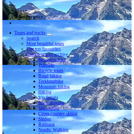
Member since
Tours and tracks
Search
Most beautiful tours
The top favourites
Complete tour archive
Mountain bike
Transalp
Bicycle tours
Road biking
Trekkingbike
Mountain hiking
Hiking
Via ferrata
Snowshoeing
Ski touring
Cross-country skiing
Sledge
Running
Nordic Walking