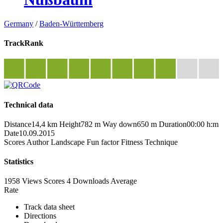
Germany
/
Baden-Württemberg
TrackRank
Technical data
Distance
14,4 km
Height
782 m
Way down
650 m
Duration
00:00 h:m
Date
10.09.2015
Scores
Author
Landscape
Fun factor
Fitness
Technique
Statistics
1958 Views
Scores
4 Downloads
Average
Rate
Track data sheet
Directions