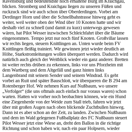
Ravensburg und bedeutendste noch erhaltene Burg im Kraichgau,
blicken. Stromberg und Kraichgau liegen zu unseren Füßen und
ruckzuck sind wir auch schon über Oberderdingen. Vorbei am
Derdinger Horn und über die Schnellbahntrasse hinweg geht es
weiter, weil weiter oben der Wind über 10 Knoten hatte und wir
deshalb viel zu schnell (und damit zu kurz) unterwegs gewesen
wären, hat Pilot Wesser inzwischen Schleichfahrt über die Bäume
eingenommen. Tempo jetzt nur noch fünf Knoten. Großvillar lassen
wir rechts liegen, steuern Knittlingen an. Unten wurde beim FV
Knittlingen fleißig trainiert. Wir gewinnen jetzt wieder deutlich an
Höhe, Starkstromleitungen wollen überquert werden. Dadurch wird
natürlich auch gleich der Weitblick wieder ein ganz anderer. Bretten
ist weiter rechts drüben zu erkennen, links vor uns Pforzheim mit
dem Wartberg und dem Altgefäll und ganz hinten links
Langenbrand mit seinem Sender und seinem Windrad. Es geht
vorbei an Ruit und später Bauschlott, wir überqueren die B 294 am
Rotenberger Hof. Wir nehmen Kurs auf Nußbaum, wo unsere
„Verfolger“ (die uns oftmals auch einfach nur voraus waren) schon
warten. Hatten wir vorher noch beobachten können, wie ein Hund
eine Ziegenherde von der Weide zum Stall trieb, fahren wir jetzt
über mit großen Augen nach oben blickende Zuchtbullen hinweg.
Dann ist es aber schon an der Zeit, zu landen. Zwischen Nußbaum
und dem im Wald gelegenen Fußballplatz des FC Nußbaum steuert
Pilot Wesser jetzt eine Wiese an, dreht den Ballon in die richtige
Richtung und schon haben wir, nach ein paar Holpsern, wieder