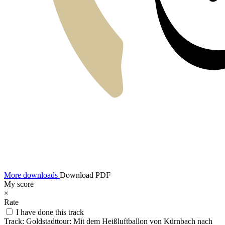
More downloads
Download PDF
My score
×
Rate
I have done this track
Track:
Goldstadttour: Mit dem Heißluftballon von Kürnbach nach