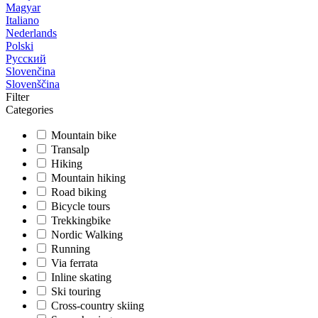
Magyar
Italiano
Nederlands
Polski
Русский
Slovenčina
Slovenščina
Filter
Categories
Mountain bike
Transalp
Hiking
Mountain hiking
Road biking
Bicycle tours
Trekkingbike
Nordic Walking
Running
Via ferrata
Inline skating
Ski touring
Cross-country skiing